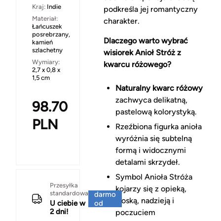
Kraj:
Indie
podkreśla jej romantyczny
Materiał:
charakter.
Łańcuszek
posrebrzany,
Dlaczego warto wybrać
kamień
szlachetny
wisiorek Anioł Stróż z
Wymiary:
kwarcu różowego?
2,7 x 0,8 x
1,5 cm
Naturalny kwarc różowy
zachwyca delikatną,
98.70
pastelową kolorystyką.
PLN
Rzeźbiona figurka anioła
wyróżnia się subtelną
formą i widocznymi
detalami skrzydeł.
Symbol Anioła Stróża
Za
Przesyłka
kojarzy się z opieką,
standardowa
darmo
troską, nadzieją i
U ciebie w
od
2 dni!
150 zł
poczuciem