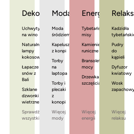
Dekoracje
Moda
Energia
Relaks
Uchwyty
Moda
Tybetańskie
Kadzidła
na wino
śródziemnomorska
misy
tybetański
Naturalne
Kapelusze
Kamienie
Pudry
lampy
z konpi
runiczne
do
kokosowe
kąpieli
Torby
Bransoletki
Łapacze
na
mocy
Dyfuzor
snów z
laptopa
kwiatowy
Drzewka
Bali
Torby i
szczęścia
Wosk
Szklane
plecaki
zapachow
dzwonki
z
wietrzne
konopi
Sprawdź
Więcej
Więcej
Więcej
wszystkie
mody
energii
relaksu