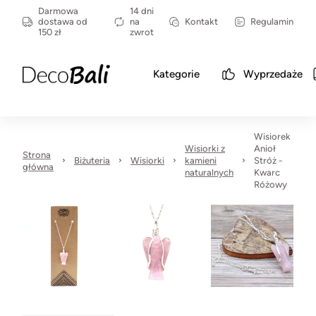
Darmowa
14 dni
dostawa od
na
Kontakt
Regulamin
150 zł
zwrot
Kategorie
Wyprzedaże
Wisiorek
Wisiorki z
Anioł
Strona
Biżuteria
Wisiorki
kamieni
Stróż -
główna
naturalnych
Kwarc
Różowy