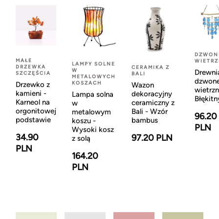
DZWON
MAŁE
WIETR
LAMPY SOLNE
DRZEWKA
CERAMIKA Z
W
Drewni
SZCZĘŚCIA
BALI
METALOWYCH
dzwon
KOSZACH
Drzewko z
Wazon
wietrzn
kamieni -
dekoracyjny
Lampa solna
Błękitn
Karneol na
ceramiczny z
w
orgonitowej
Bali - Wzór
metalowym
96.20
podstawie
bambus
koszu -
PLN
Wysoki kosz
34.90
97.20 PLN
z solą
PLN
164.20
PLN