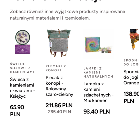
Zobacz również inne wyjątkowe produkty inspirowane
naturalnymi materiałami i rzemiosłem.
SPODNI
ŚWIECE
DO JOG
PLECAKI Z
SOJOWE Z
LAMPKI Z
KONOPI
Spodni
KAMIENIAMI
KAMIENI
NATURALNYCH
do jogi
Plecak z
Świeca z
Orange
konopi -
Lampka z
kamieniami
Rolowany
kamieni
i kwiatami -
138.9
szaro-zielony
szlachetnych -
Księżyc
Mix kamieni
PLN
211.86 PLN
65.90
93.40 PLN
235.40 PLN
PLN