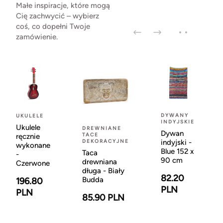
Małe inspiracje, które mogą
Cię zachwycić – wybierz
coś, co dopełni Twoje
zamówienie.
DYWANY
UKULELE
INDYJSKIE
Ukulele
DREWNIANE
Dywan
TACE
ręcznie
DEKORACYJNE
indyjski -
wykonane
Blue 152 x
Taca
-
90 cm
drewniana
Czerwone
długa - Biały
82.20
Budda
196.80
PLN
PLN
85.90 PLN