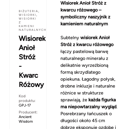
Wisiorek Anioł Stróż z
kwarcu różowego –
BIŻUTERIA
,
WISIORKI
,
symboliczny naszyjnik z
WISIORKI
Z
kamieniem naturalnym
KAMIENI
NATURALNYCH
Wisiorek
Subtelny
wisiorek Anioł
Stróż z kwarcu różowego
Anioł
łączy pastelową barwę
Stróż
naturalnego minerału z
-
delikatnie wyrzeźbioną
formą skrzydlatego
Kwarc
opiekuna. Łagodny połysk,
Różowy
drobne inkluzje i naturalne
różnice w strukturze
Kod
sprawiają, że
każda figurka
produktu:
GPJ-17
ma niepowtarzalny wygląd
.
Producent:
Posrebrzany łańcuszek o
Ancient
długości około 45 cm
Wisdom
dobrze eksponuje ozdobę i