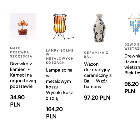
DZWON
MAŁE
WIETR
LAMPY SOLNE
DRZEWKA
CERAMIKA Z
W
Drewni
SZCZĘŚCIA
BALI
METALOWYCH
dzwon
KOSZACH
Drzewko z
Wazon
wietrzn
kamieni -
dekoracyjny
Lampa solna
Błękitn
Karneol na
ceramiczny z
w
orgonitowej
Bali - Wzór
metalowym
96.20
podstawie
bambus
koszu -
PLN
Wysoki kosz
34.90
97.20 PLN
z solą
PLN
164.20
PLN