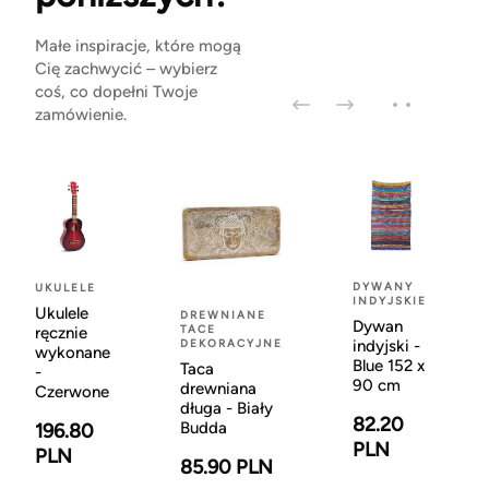
Małe inspiracje, które mogą
Cię zachwycić – wybierz
coś, co dopełni Twoje
zamówienie.
DYWANY
UKULELE
INDYJSKIE
Ukulele
DREWNIANE
Dywan
TACE
ręcznie
DEKORACYJNE
indyjski -
wykonane
Blue 152 x
Taca
-
90 cm
drewniana
Czerwone
długa - Biały
82.20
Budda
196.80
PLN
PLN
85.90 PLN