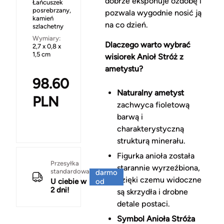
dobrze eksponuje ozdobę i
Łańcuszek
posrebrzany,
pozwala wygodnie nosić ją
kamień
na co dzień.
szlachetny
Wymiary:
Dlaczego warto wybrać
2,7 x 0,8 x
1,5 cm
wisiorek Anioł Stróż z
ametystu?
98.60
Naturalny ametyst
PLN
zachwyca fioletową
barwą i
charakterystyczną
strukturą minerału.
Figurka anioła została
Za
Przesyłka
starannie wyrzeźbiona,
standardowa
darmo
dzięki czemu widoczne
U ciebie w
od
2 dni!
150 zł
są skrzydła i drobne
detale postaci.
Symbol Anioła Stróża