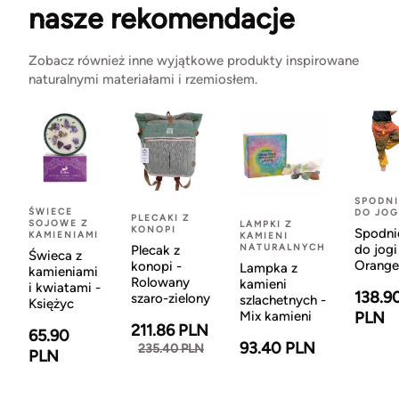
nasze rekomendacje
Zobacz również inne wyjątkowe produkty inspirowane
naturalnymi materiałami i rzemiosłem.
SPODNI
ŚWIECE
DO JOG
PLECAKI Z
SOJOWE Z
LAMPKI Z
KONOPI
Spodni
KAMIENIAMI
KAMIENI
NATURALNYCH
do jogi
Plecak z
Świeca z
Orange
konopi -
Lampka z
kamieniami
Rolowany
kamieni
i kwiatami -
138.9
szaro-zielony
szlachetnych -
Księżyc
Mix kamieni
PLN
211.86 PLN
65.90
93.40 PLN
235.40 PLN
PLN