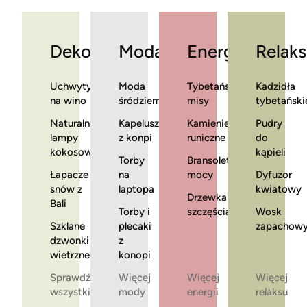
Dekoracje
Moda
Energia
Relaks
Uchwyty
Moda
Tybetańskie
Kadzidła
na wino
śródziemnomorska
misy
tybetański
Naturalne
Kapelusze
Kamienie
Pudry
lampy
z konpi
runiczne
do
kokosowe
kąpieli
Torby
Bransoletki
Łapacze
na
mocy
Dyfuzor
snów z
laptopa
kwiatowy
Drzewka
Bali
Torby i
szczęścia
Wosk
Szklane
plecaki
zapachow
dzwonki
z
wietrzne
konopi
Sprawdź
Więcej
Więcej
Więcej
wszystkie
mody
energii
relaksu