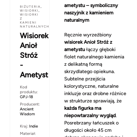
ametystu – symboliczny
BIŻUTERIA
,
WISIORKI
,
naszyjnik z kamieniem
WISIORKI
Z
naturalnym
KAMIENI
NATURALNYCH
Wisiorek
Ręcznie wyrzeźbiony
wisiorek Anioł Stróż z
Anioł
ametystu
łączy głęboki
Stróż
fiolet naturalnego kamienia
-
z delikatną formą
skrzydlatego opiekuna.
Ametyst
Subtelne przejścia
kolorystyczne, naturalne
Kod
produktu:
inkluzje oraz drobne różnice
GPJ-18
w strukturze sprawiają, że
Producent:
każda figurka ma
Ancient
Wisdom
niepowtarzalny wygląd
.
Posrebrzany łańcuszek o
Kraj:
Indie
długości około 45 cm
Materiał: