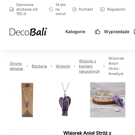
Darmowa
14 dni
dostawa od
na
Kontakt
Regulamin
150 zł
zwrot
Kategorie
Wyprzedaże
Wisiorek
Wisiorki z
Strona
Anioł
Biżuteria
Wisiorki
kamieni
główna
Stróż -
naturalnych
Ametyst
Wisiorek Anioł Stróż z