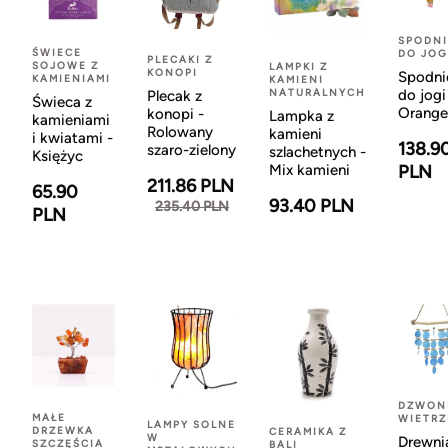
SPODNI
ŚWIECE
DO JOG
PLECAKI Z
SOJOWE Z
LAMPKI Z
KONOPI
Spodni
KAMIENIAMI
KAMIENI
NATURALNYCH
do jogi
Plecak z
Świeca z
Orange
konopi -
Lampka z
kamieniami
Rolowany
kamieni
i kwiatami -
138.9
szaro-zielony
szlachetnych -
Księżyc
Mix kamieni
PLN
211.86 PLN
65.90
93.40 PLN
235.40 PLN
PLN
DZWON
MAŁE
WIETR
LAMPY SOLNE
DRZEWKA
CERAMIKA Z
W
Drewni
SZCZĘŚCIA
BALI