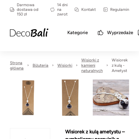
Darmowa
14 dni
dostawa od
na
Kontakt
Regulamin
150 zł
zwrot
Kategorie
Wyprzedaże
Wisiorki z
Wisiorek
Strona
Biżuteria
Wisiorki
kamieni
z kulą -
główna
naturalnych
Ametyst
Wisiorek z kulą ametystu –