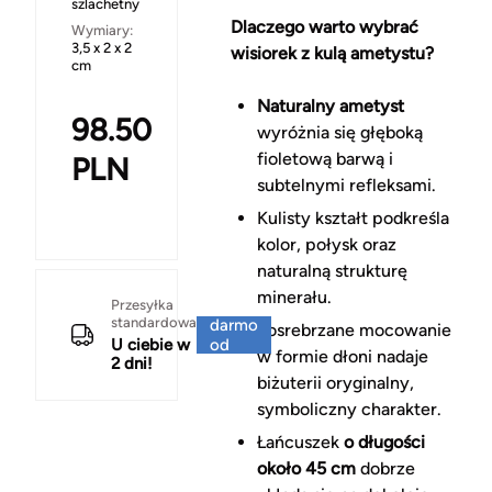
szlachetny
Dlaczego warto wybrać
Wymiary:
3,5 x 2 x 2
wisiorek z kulą ametystu?
cm
Naturalny ametyst
98.50
wyróżnia się głęboką
fioletową barwą i
PLN
subtelnymi refleksami.
Kulisty kształt podkreśla
kolor, połysk oraz
naturalną strukturę
minerału.
Za
Przesyłka
standardowa
darmo
Posrebrzane mocowanie
U ciebie w
od
w formie dłoni nadaje
2 dni!
150 zł
biżuterii oryginalny,
symboliczny charakter.
Łańcuszek
o długości
około 45 cm
dobrze