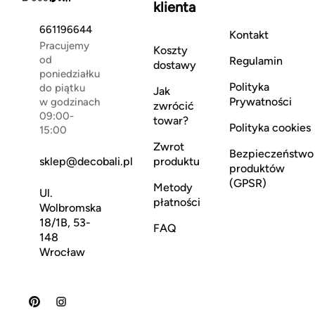
klienta
661196644
Kontakt
Pracujemy
Koszty
od
Regulamin
dostawy
poniedziałku
Polityka
do piątku
Jak
Prywatności
w godzinach
zwrócić
09:00-
towar?
Polityka cookies
15:00
Zwrot
Bezpieczeństwo
sklep@decobali.pl
produktu
produktów
(GPSR)
Metody
Ul.
płatności
Wolbromska
18/1B, 53-
FAQ
148
Wrocław