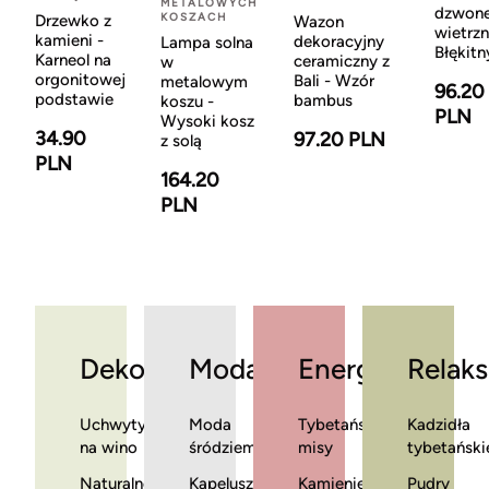
METALOWYCH
dzwon
KOSZACH
Drzewko z
Wazon
wietrzn
kamieni -
dekoracyjny
Lampa solna
Błękitn
Karneol na
ceramiczny z
w
orgonitowej
Bali - Wzór
metalowym
96.20
podstawie
bambus
koszu -
PLN
Wysoki kosz
34.90
97.20 PLN
z solą
PLN
164.20
PLN
Dekoracje
Moda
Energia
Relaks
Uchwyty
Moda
Tybetańskie
Kadzidła
na wino
śródziemnomorska
misy
tybetański
Naturalne
Kapelusze
Kamienie
Pudry