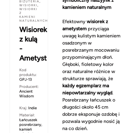
symboliczny naszyjnik z
BIŻUTERIA
,
WISIORKI
,
kamieniem naturalnym
WISIORKI
Z
KAMIENI
NATURALNYCH
Efektowny
wisiorek z
Wisiorek
ametystem
przyciąga
uwagę kulistym kamieniem
z kulą
osadzonym w
-
posrebrzanym mocowaniu
Ametyst
przypominającym dłoń.
Głęboki, fioletowy kolor
Kod
oraz naturalne różnice w
produktu:
strukturze sprawiają, że
GPJ-13
każdy egzemplarz ma
Producent:
Ancient
niepowtarzalny wygląd
.
Wisdom
Posrebrzany łańcuszek o
długości około 45 cm
Kraj:
Indie
dobrze eksponuje ozdobę i
Materiał:
Łańcuszek
pozwala wygodnie nosić ją
posrebrzany,
na co dzień.
kamień