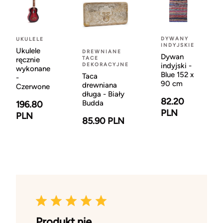
DYWANY
UKULELE
INDYJSKIE
Ukulele
DREWNIANE
Dywan
TACE
ręcznie
DEKORACYJNE
indyjski -
wykonane
Blue 152 x
Taca
-
90 cm
drewniana
Czerwone
długa - Biały
82.20
Budda
196.80
PLN
PLN
85.90 PLN
Produkt nie