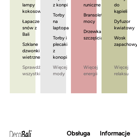
lampy
z konpi
runiczne
do
kokosowe
kąpieli
Torby
Bransoletki
Łapacze
na
mocy
Dyfuzor
snów z
laptopa
kwiatowy
Drzewka
Bali
Torby i
szczęścia
Wosk
Szklane
plecaki
zapachow
dzwonki
z
wietrzne
konopi
Sprawdź
Więcej
Więcej
Więcej
wszystkie
mody
energii
relaksu
Obsługa
Informacje