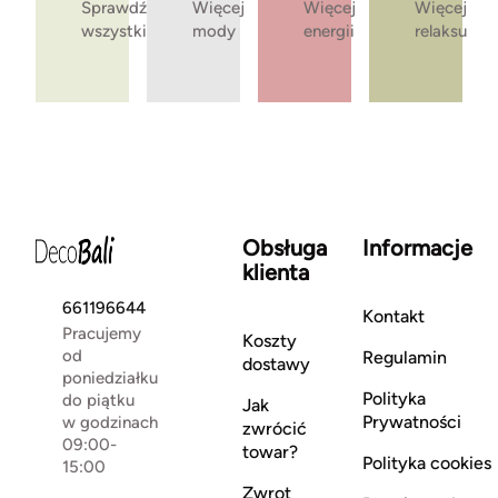
Sprawdź
Więcej
Więcej
Więcej
wszystkie
mody
energii
relaksu
Obsługa
Informacje
klienta
661196644
Kontakt
Pracujemy
Koszty
od
Regulamin
dostawy
poniedziałku
Polityka
do piątku
Jak
Prywatności
w godzinach
zwrócić
09:00-
towar?
Polityka cookies
15:00
Zwrot