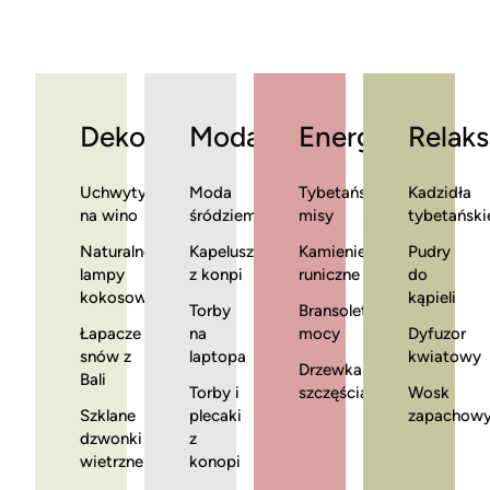
Dekoracje
Moda
Energia
Relaks
Uchwyty
Moda
Tybetańskie
Kadzidła
na wino
śródziemnomorska
misy
tybetański
Naturalne
Kapelusze
Kamienie
Pudry
lampy
z konpi
runiczne
do
kokosowe
kąpieli
Torby
Bransoletki
Łapacze
na
mocy
Dyfuzor
snów z
laptopa
kwiatowy
Drzewka
Bali
Torby i
szczęścia
Wosk
Szklane
plecaki
zapachow
dzwonki
z
wietrzne
konopi