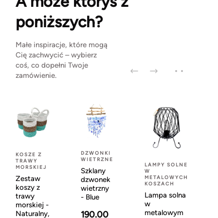
A może któryś z
poniższych?
Małe inspiracje, które mogą
Cię zachwycić – wybierz
coś, co dopełni Twoje
zamówienie.
DZWONKI
KOSZE Z
WIETRZNE
TRAWY
LAMPY SOLNE
MORSKIEJ
Szklany
W
METALOWYCH
Zestaw
dzwonek
KOSZACH
koszy z
wietrzny
Lampa solna
trawy
- Blue
w
morskiej -
metalowym
190.00
Naturalny,