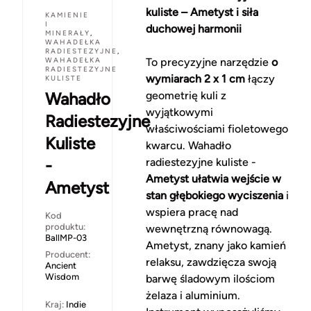
kuliste – Ametyst i siła
KAMIENIE
I
duchowej harmonii
MINERAŁY
,
WAHADEŁKA
RADIESTEZYJNE
,
WAHADEŁKA
To precyzyjne narzędzie
o
RADIESTEZYJNE
wymiarach 2 x 1 cm
łączy
KULISTE
Wahadło
geometrię kuli z
wyjątkowymi
Radiestezyjne
właściwościami fioletowego
Kuliste
kwarcu. Wahadło
-
radiestezyjne kuliste -
Ametyst ułatwia wejście w
Ametyst
stan głębokiego wyciszenia
i
wspiera pracę nad
Kod
produktu:
wewnętrzną równowagą.
BallMP-03
Ametyst, znany jako kamień
Producent:
relaksu, zawdzięcza swoją
Ancient
Wisdom
barwę śladowym ilościom
żelaza i aluminium.
Kraj:
Indie