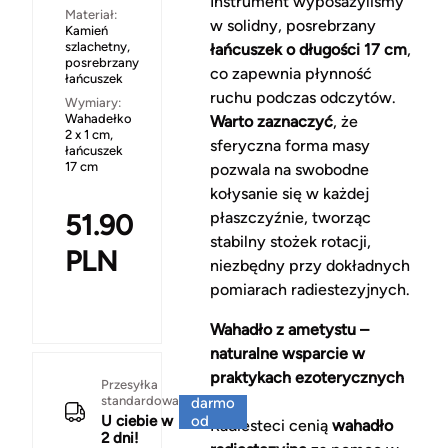
Instrument wyposażyliśmy
Materiał:
w solidny, posrebrzany
Kamień
szlachetny,
łańcuszek o długości 17 cm
,
posrebrzany
co zapewnia płynność
łańcuszek
ruchu podczas odczytów.
Wymiary:
Wahadełko
Warto zaznaczyć
, że
2 x 1 cm,
sferyczna forma masy
łańcuszek
17 cm
pozwala na swobodne
kołysanie się w każdej
51.90
płaszczyźnie, tworząc
stabilny stożek rotacji,
PLN
niezbędny przy dokładnych
pomiarach radiestezyjnych.
Wahadło z ametystu –
naturalne wsparcie w
praktykach ezoterycznych
Za
Przesyłka
standardowa
darmo
U ciebie w
od
Radiesteci cenią
wahadło
2 dni!
150 zł