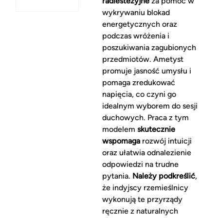
radiestezyjne
za pomoc w
wykrywaniu blokad
energetycznych oraz
podczas wróżenia i
poszukiwania zagubionych
przedmiotów. Ametyst
promuje jasność umysłu i
pomaga zredukować
napięcia, co czyni go
idealnym wyborem do sesji
duchowych. Praca z tym
modelem
skutecznie
wspomaga
rozwój intuicji
oraz ułatwia odnalezienie
odpowiedzi na trudne
pytania.
Należy podkreślić
,
że indyjscy rzemieślnicy
wykonują te przyrządy
ręcznie z naturalnych