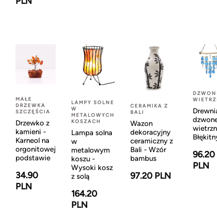
PLN
DZWON
MAŁE
WIETR
LAMPY SOLNE
DRZEWKA
CERAMIKA Z
W
Drewni
SZCZĘŚCIA
BALI
METALOWYCH
dzwon
KOSZACH
Drzewko z
Wazon
wietrzn
kamieni -
dekoracyjny
Lampa solna
Błękitn
Karneol na
ceramiczny z
w
orgonitowej
Bali - Wzór
metalowym
96.20
podstawie
bambus
koszu -
PLN
Wysoki kosz
34.90
97.20 PLN
z solą
PLN
164.20
PLN