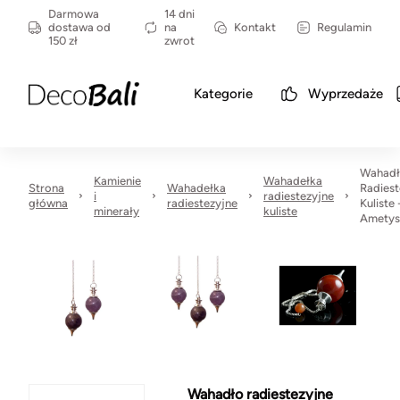
Darmowa
14 dni
dostawa od
na
Kontakt
Regulamin
150 zł
zwrot
Kategorie
Wyprzedaże
Wahad
Kamienie
Wahadełka
Strona
Wahadełka
Radiest
i
radiestezyjne
główna
radiestezyjne
Kuliste 
minerały
kuliste
Ametys
Wahadło radiestezyjne