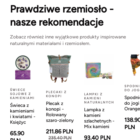
Prawdziwe rzemiosło -
nasze rekomendacje
Zobacz również inne wyjątkowe produkty inspirowane
naturalnymi materiałami i rzemiosłem.
SPODNI
ŚWIECE
DO JOG
PLECAKI Z
SOJOWE Z
LAMPKI Z
KONOPI
Spodni
KAMIENIAMI
KAMIENI
NATURALNYCH
do jogi
Plecak z
Świeca z
Orange
konopi -
Lampka z
kamieniami
Rolowany
kamieni
i kwiatami -
138.9
szaro-zielony
szlachetnych -
Księżyc
Mix kamieni
PLN
211.86 PLN
65.90
93.40 PLN
235.40 PLN