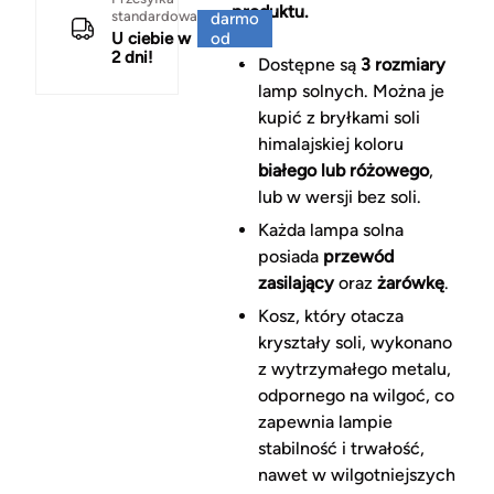
produktu.
standardowa
darmo
U ciebie w
od
2 dni!
150 zł
Dostępne są
3 rozmiary
lamp solnych. Można je
kupić z bryłkami soli
himalajskiej koloru
białego lub różowego
,
lub w wersji bez soli.
Każda lampa solna
posiada
przewód
zasilający
oraz
żarówkę
.
Kosz, który otacza
kryształy soli, wykonano
z wytrzymałego metalu,
odpornego na wilgoć, co
zapewnia lampie
stabilność i trwałość,
nawet w wilgotniejszych