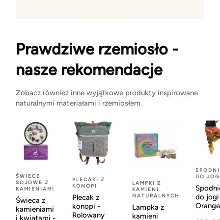
Prawdziwe rzemiosło -
nasze rekomendacje
Zobacz również inne wyjątkowe produkty inspirowane
naturalnymi materiałami i rzemiosłem.
SPODNI
ŚWIECE
DO JOG
PLECAKI Z
SOJOWE Z
LAMPKI Z
KONOPI
Spodni
KAMIENIAMI
KAMIENI
NATURALNYCH
do jogi
Plecak z
Świeca z
Orange
konopi -
Lampka z
kamieniami
Rolowany
kamieni
i kwiatami -