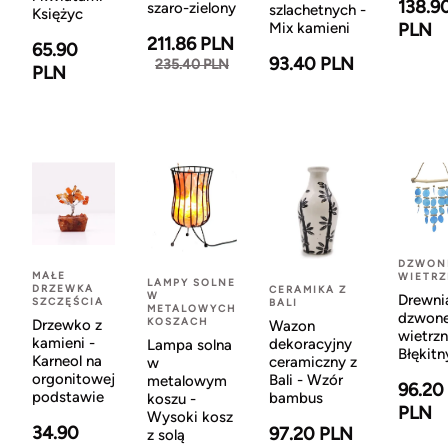
138.9
szaro-zielony
szlachetnych -
Księżyc
Mix kamieni
PLN
211.86 PLN
65.90
93.40 PLN
235.40 PLN
PLN
DZWON
MAŁE
WIETR
LAMPY SOLNE
DRZEWKA
CERAMIKA Z
W
Drewni
SZCZĘŚCIA
BALI
METALOWYCH
dzwon
KOSZACH
Drzewko z
Wazon
wietrzn
kamieni -
dekoracyjny
Lampa solna
Błękitn
Karneol na
ceramiczny z
w
orgonitowej
Bali - Wzór
metalowym
96.20
podstawie
bambus
koszu -
PLN
Wysoki kosz
34.90
97.20 PLN
z solą