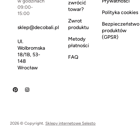
Prywatności
w godzinach
zwrócić
09:00-
towar?
Polityka cookies
15:00
Zwrot
Bezpieczeństwo
sklep@decobali.pl
produktu
produktów
(GPSR)
Metody
Ul.
płatności
Wolbromska
18/1B, 53-
FAQ
148
Wrocław
2026 © Copyright.
Sklepy internetowe Selesto