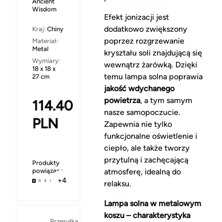
Ancient
Wisdom
Efekt jonizacji jest
dodatkowo zwiększony
Kraj:
Chiny
poprzez rozgrzewanie
Materiał:
Metal
kryształu soli znajdującą się
Wymiary:
wewnątrz żarówką. Dzięki
18 x 18 x
temu lampa solna poprawia
27 cm
jakość wdychanego
powietrza
, a tym samym
114.40
nasze samopoczucie.
PLN
Zapewnia nie tylko
funkcjonalne oświetlenie i
ciepło, ale także tworzy
przytulną i zachęcającą
Produkty
powiązane
atmosferę, idealną do
+4
relaksu.
Lampa solna w metalowym
koszu – charakterystyka
Za
Przesyłka