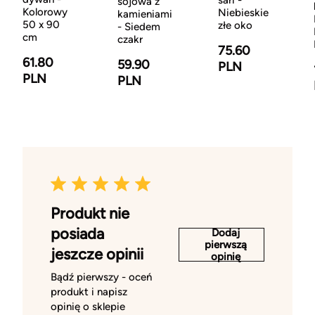
sari -
sojowa z
Kolorowy
Niebieskie
kamieniami
50 x 90
złe oko
- Siedem
cm
czakr
75.60
61.80
59.90
PLN
PLN
PLN
Produkt nie
posiada
Dodaj
pierwszą
jeszcze opinii
opinię
Bądź pierwszy - oceń
produkt i napisz
opinię o sklepie