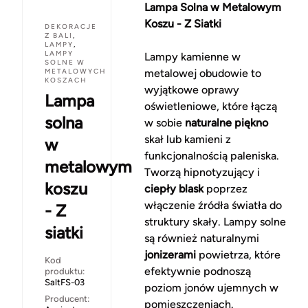
Lampa Solna w Metalowym
Koszu - Z Siatki
DEKORACJE
Z BALI
,
LAMPY
,
LAMPY
Lampy kamienne w
SOLNE W
METALOWYCH
metalowej obudowie to
KOSZACH
wyjątkowe oprawy
Lampa
oświetleniowe, które łączą
solna
w sobie
naturalne piękno
skał lub kamieni z
w
funkcjonalnością paleniska.
metalowym
Tworzą hipnotyzujący i
koszu
ciepły blask
poprzez
włączenie źródła światła do
- Z
struktury skały. Lampy solne
siatki
są również naturalnymi
jonizerami
powietrza, które
Kod
efektywnie podnoszą
produktu:
SaltFS-03
poziom jonów ujemnych w
Producent:
pomieszczeniach.