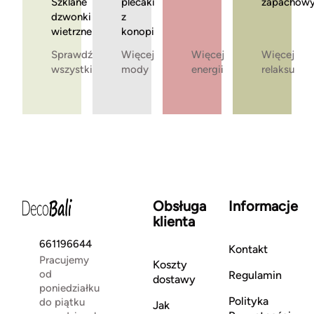
Szklane
plecaki
zapachow
dzwonki
z
wietrzne
konopi
Sprawdź
Więcej
Więcej
Więcej
wszystkie
mody
energii
relaksu
Obsługa
Informacje
klienta
661196644
Kontakt
Pracujemy
Koszty
od
Regulamin
dostawy
poniedziałku
Polityka
do piątku
Jak