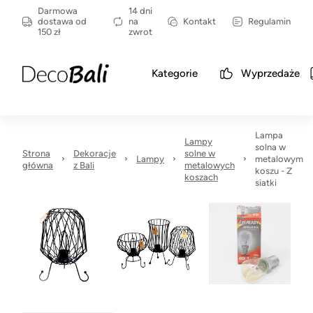
Darmowa
14 dni
dostawa od
na
Kontakt
Regulamin
150 zł
zwrot
Kategorie
Wyprzedaże
Lampa
Lampy
solna w
Strona
Dekoracje
solne w
Lampy
metalowym
główna
z Bali
metalowych
koszu - Z
koszach
siatki