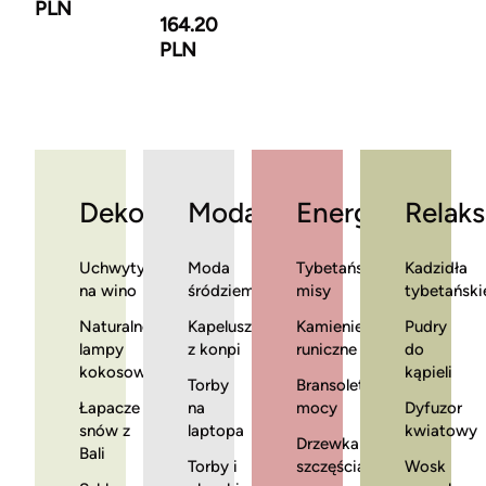
PLN
164.20
PLN
Dekoracje
Moda
Energia
Relaks
Uchwyty
Moda
Tybetańskie
Kadzidła
na wino
śródziemnomorska
misy
tybetański
Naturalne
Kapelusze
Kamienie
Pudry
lampy
z konpi
runiczne
do
kokosowe
kąpieli
Torby
Bransoletki
Łapacze
na
mocy
Dyfuzor
snów z
laptopa
kwiatowy
Drzewka
Bali
Torby i
szczęścia
Wosk