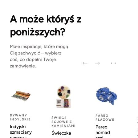
A może któryś z
poniższych?
Małe inspiracje, które mogą
Cię zachwycić – wybierz
coś, co dopełni Twoje
zamówienie.
DYWANY
PAREO
ŚWIECE
INDYJSKIE
PLAŻOWE
SOJOWE Z
Indyjski
KAMIENIAMI
Pareo
szmaciany
nomad
Świeczka
dywan -