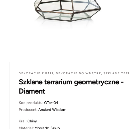
DEKORACJE Z BALI
,
DEKORACJE DO WNĘTRZ
,
SZKLANE TER
Szklane terrarium geometryczne -
Diament
Kod produktu:
GTer-04
Producent:
Ancient Wisdom
Kraj:
Chiny
Materiał:
Mosiądz, Szkło