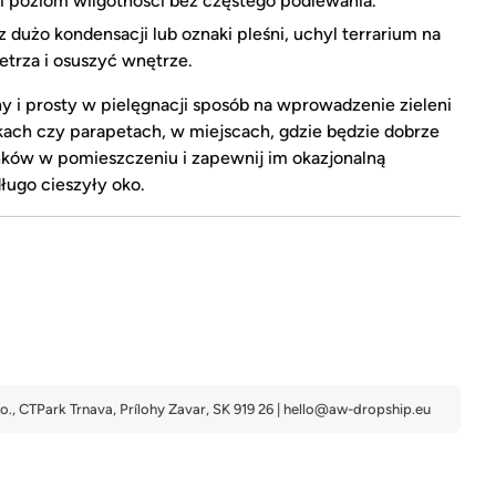
 poziom wilgotności bez częstego podlewania.
 dużo kondensacji lub oznaki pleśni, uchyl terrarium na
etrza i osuszyć wnętrze.
y i prosty w pielęgnacji sposób na wprowadzenie zieleni
łkach czy parapetach, w miejscach, gdzie będzie dobrze
nków w pomieszczeniu i zapewnij im okazjonalną
ługo cieszyły oko.