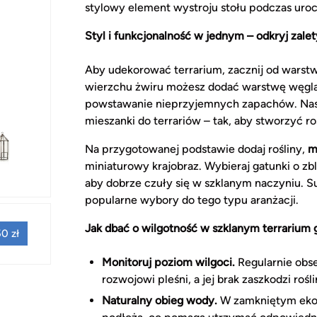
stylowy element wystroju stołu podczas urocz
Styl i funkcjonalność w jednym – odkryj zale
Aby udekorować terrarium, zacznij od warstw
wierzchu żwiru możesz dodać warstwę węgla 
powstawanie nieprzyjemnych zapachów. Nast
mieszanki do terrariów – tak, aby stworzyć 
Na przygotowanej podstawie dodaj rośliny,
m
miniaturowy krajobraz. Wybieraj gatunki o z
aby dobrze czuły się w szklanym naczyniu. Su
popularne wybory do tego typu aranżacji.
Jak dbać o wilgotność w szklanym terrariu
0 zł
Monitoruj poziom wilgoci.
Regularnie obse
rozwojowi pleśni, a jej brak zaszkodzi rośl
Naturalny obieg wody.
W zamkniętym ekosy