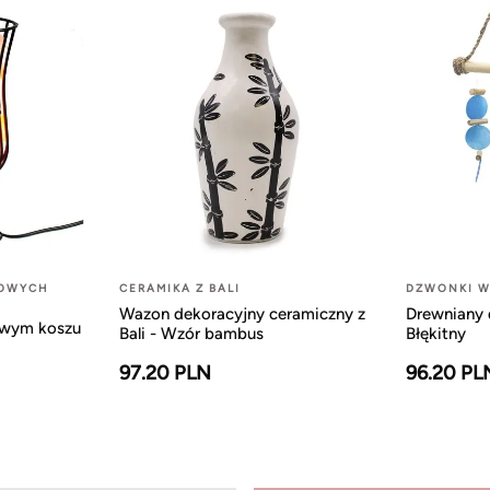
LOWYCH
CERAMIKA Z BALI
DZWONKI W
Wazon dekoracyjny ceramiczny z
Drewniany 
owym koszu
Bali - Wzór bambus
Błękitny
97.20 PLN
96.20 PL