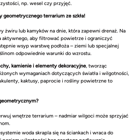
ystości, np. wesel czy przyjęć.
ty geometrycznego terrarium ze szkła!
y żwiru lub kamyków na dnie, która zapewni drenaż. Na
aktywnego, aby filtrować powietrze i ograniczyć
ępnie wsyp warstwę podłoża – ziemi lub specjalnej
roślinom odpowiednie warunki do wzrostu.
chy, kamienie i elementy dekoracyjne
, tworząc
bliżonych wymaganiach dotyczących światła i wilgotności,
kulenty, kaktusy, paprocie i rośliny powietrzne to
m geometrycznym?
rwuj wnętrze terrarium – nadmiar wilgoci może sprzyjać
inom.
stemie woda skrapla się na ściankach i wraca do