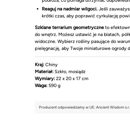
podłoża, co pomaga utrzymać odpowiedni
Reaguj na nadmiar wilgoci.
Jeśli zauważysz
krótki czas, aby poprawić cyrkulację powi
Szklane terrarium geometryczne
to efektown
do wnętrz. Możesz ustawić je na blatach, pó
widoczne. Wybierz rośliny pasujące do waru
pielęgnację, aby Twoje miniaturowe ogrody d
Kraj:
Chiny
Materiał:
Szkło, mosiądz
Wymiary:
22 x 20 x 17 cm
Waga:
590 g