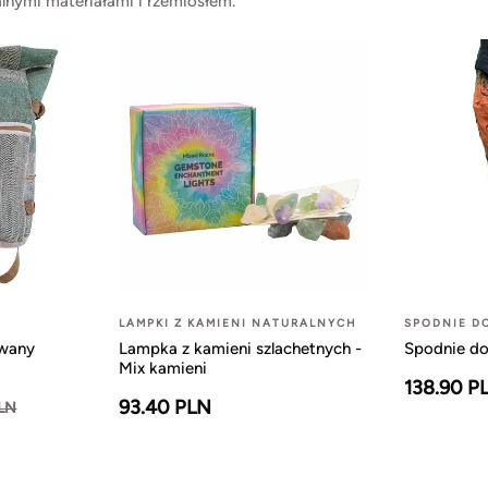
lnymi materiałami i rzemiosłem.
LAMPKI Z KAMIENI NATURALNYCH
SPODNIE D
owany
Lampka z kamieni szlachetnych -
Spodnie do
Mix kamieni
138.90 P
93.40 PLN
PLN