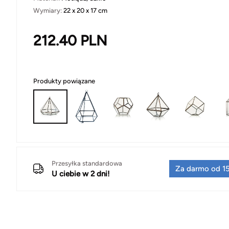
Wymiary:
22 x 20 x 17 cm
212.40
PLN
Produkty powiązane
Przesyłka standardowa
Za darmo od 15
U ciebie w 2 dni!