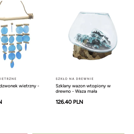
IETRZNE
SZKŁO NA DREWNIE
dzwonek wietrzny -
Szklany wazon wtopiony w
drewno - Waza mała
N
126.40 PLN