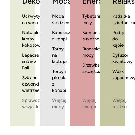
Dekoracje
Moda
Energia
Relaks
Uchwyty
Moda
Tybetańskie
Kadzidła
na wino
śródziemnomorska
misy
tybetański
Naturalne
Kapelusze
Kamienie
Pudry
lampy
z konpi
runiczne
do
kokosowe
kąpieli
Torby
Bransoletki
Łapacze
na
mocy
Dyfuzor
snów z
laptopa
kwiatowy
Drzewka
Bali
Torby i
szczęścia
Wosk
Szklane
plecaki
zapachow
dzwonki
z
wietrzne
konopi
Sprawdź
Więcej
Więcej
Więcej
wszystkie
mody
energii
relaksu