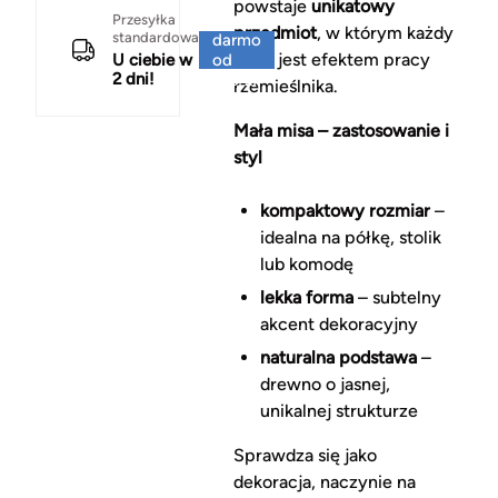
powstaje
unikatowy
Za
Przesyłka
przedmiot
, w którym każdy
standardowa
darmo
detal jest efektem pracy
U ciebie w
od
2 dni!
150 zł
rzemieślnika.
Mała misa – zastosowanie i
styl
kompaktowy rozmiar
–
idealna na półkę, stolik
lub komodę
lekka forma
– subtelny
akcent dekoracyjny
naturalna podstawa
–
drewno o jasnej,
unikalnej strukturze
Sprawdza się jako
dekoracja, naczynie na