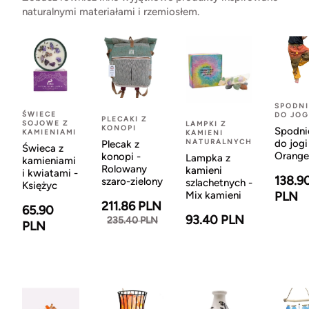
naturalnymi materiałami i rzemiosłem.
SPODNI
ŚWIECE
DO JOG
PLECAKI Z
SOJOWE Z
LAMPKI Z
KONOPI
Spodni
KAMIENIAMI
KAMIENI
NATURALNYCH
do jogi
Plecak z
Świeca z
Orange
konopi -
Lampka z
kamieniami
Rolowany
kamieni
i kwiatami -
138.9
szaro-zielony
szlachetnych -
Księżyc
Mix kamieni
PLN
211.86 PLN
65.90
93.40 PLN
235.40 PLN
PLN