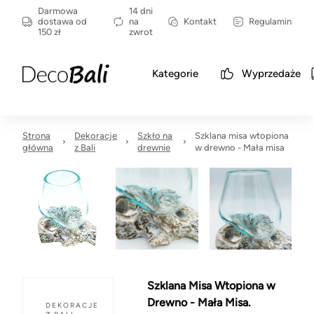
Darmowa
14 dni
dostawa od
na
Kontakt
Regulamin
150 zł
zwrot
Kategorie
Wyprzedaże
Strona
Dekoracje
Szkło na
Szklana misa wtopiona
główna
z Bali
drewnie
w drewno - Mała misa
Szklana Misa Wtopiona w
Drewno - Mała Misa.
DEKORACJE