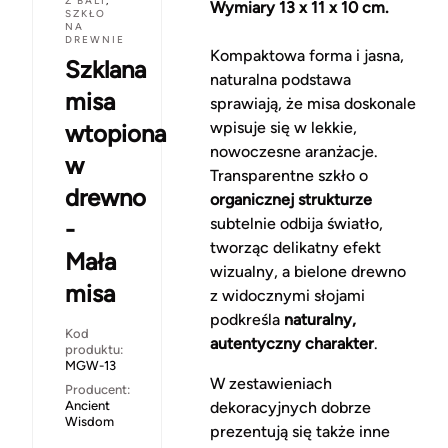
Z BALI
,
Wymiary 13 x 11 x 10 cm.
SZKŁO
NA
DREWNIE
Kompaktowa forma i jasna,
Szklana
naturalna podstawa
misa
sprawiają, że misa doskonale
wpisuje się w lekkie,
wtopiona
nowoczesne aranżacje.
w
Transparentne szkło o
drewno
organicznej strukturze
subtelnie odbija światło,
-
tworząc delikatny efekt
Mała
wizualny, a bielone drewno
misa
z widocznymi słojami
podkreśla
naturalny,
Kod
autentyczny charakter
.
produktu:
MGW-13
W zestawieniach
Producent:
Ancient
dekoracyjnych dobrze
Wisdom
prezentują się także inne