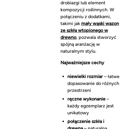
drobiazgi lub element
kompozycji roślinnych. W
połączeniu z dodatkami,
takimi jak
mały wąski wazon
ze szkła wtopionego w
drewno
, pozwala stworzyć
spójną aranżację w
naturalnym stylu.
Najważniejsze cechy
niewielki rozmiar
– łatwe
dopasowanie do różnych
przestrzeni
ręczne wykonanie
–
każdy egzemplarz jest
unikatowy
połączenie szkła i
drewna
– naturalna,