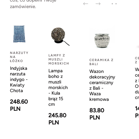
coś, co dopełni Twoje
zamówienie.
NARZUTY
LAMPY Z
NA
C
MUSZLI
CERAMIKA Z
ŁÓŻKO
Z
MORSKICH
BALI
Indyjska
W
Lampa
Wazon
narzuta
c
boho z
dekoracyjny
indygo -
z 
muszli
ceramiczny
Kwiaty
O
morskich
z Bali -
Chota
d
- Kula
Waza
c
brąz 15
kremowa
248.60
cm
1
PLN
83.80
245.80
P
PLN
PLN