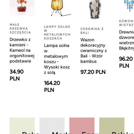
DZWON
MAŁE
WIETR
LAMPY SOLNE
DRZEWKA
CERAMIKA Z
W
Drewni
SZCZĘŚCIA
BALI
METALOWYCH
dzwon
KOSZACH
Drzewko z
Wazon
wietrzn
kamieni -
dekoracyjny
Lampa solna
Błękitn
Karneol na
ceramiczny z
w
orgonitowej
Bali - Wzór
metalowym
96.20
podstawie
bambus
koszu -
PLN
Wysoki kosz
34.90
97.20 PLN
z solą
PLN
164.20
PLN