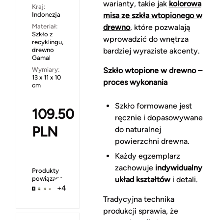
warianty, takie jak
kolorowa
Kraj:
Indonezja
misa ze szkła wtopionego w
Materiał:
drewno
, które pozwalają
Szkło z
wprowadzić do wnętrza
recyklingu,
drewno
bardziej wyraziste akcenty.
Gamal
Wymiary:
Szkło wtopione w drewno –
13 x 11 x 10
proces wykonania
cm
Szkło formowane jest
109.50
ręcznie i dopasowywane
PLN
do naturalnej
powierzchni drewna.
Każdy egzemplarz
zachowuje
indywidualny
Produkty
powiązane
układ kształtów
i detali.
+4
Tradycyjna technika
produkcji sprawia, że