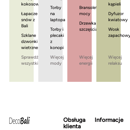
kokosowe
kąpieli
Torby
Bransoletki
Łapacze
na
mocy
Dyfuzor
snów z
laptopa
kwiatowy
Drzewka
Bali
Torby i
szczęścia
Wosk
Szklane
plecaki
zapachow
dzwonki
z
wietrzne
konopi
Sprawdź
Więcej
Więcej
Więcej
wszystkie
mody
energii
relaksu
Obsługa
Informacje
klienta