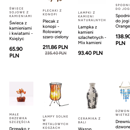
SPODNI
ŚWIECE
DO JOG
PLECAKI Z
SOJOWE Z
LAMPKI Z
KONOPI
Spodni
KAMIENIAMI
KAMIENI
NATURALNYCH
do jogi
Plecak z
Świeca z
Orange
konopi -
Lampka z
kamieniami
Rolowany
kamieni
i kwiatami -
138.9
szaro-zielony
szlachetnych -
Księżyc
Mix kamieni
PLN
211.86 PLN
65.90
93.40 PLN
235.40 PLN
PLN
DZWON
MAŁE
WIETR
LAMPY SOLNE
DRZEWKA
CERAMIKA Z
W
Drewni
SZCZĘŚCIA
BALI
METALOWYCH
dzwon
KOSZACH
Drzewko z
Wazon