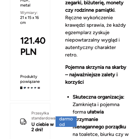
MDF,
zegarki, biżuterię, monety
metal
czy rodzinne pamiątki
.
Wymiary:
Ręczne wykończenie
21 x 15 x 16
cm
krawędzi sprawia, że każdy
egzemplarz zyskuje
121.40
niepowtarzalny wygląd i
autentyczny charakter
PLN
retro.
Pojemna skrzynia na skarby
– najważniejsze zalety i
Produkty
powiązane
korzyści
Skuteczna organizacja:
Zamknięta i pojemna
forma
ułatwia
Za
Przesyłka
standardowa
darmo
utrzymanie
U ciebie w
od
nienagannego porządku
2 dni!
150 zł
na toaletce, biurku czy w