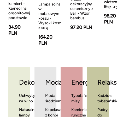
wietrzn
kamieni -
dekoracyjny
Lampa solna
Błękitn
Karneol na
ceramiczny z
w
orgonitowej
Bali - Wzór
metalowym
96.20
podstawie
bambus
koszu -
PLN
Wysoki kosz
34.90
97.20 PLN
z solą
PLN
164.20
PLN
Dekoracje
Moda
Energia
Relaks
Uchwyty
Moda
Tybetańskie
Kadzidła
na wino
śródziemnomorska
misy
tybetański
Naturalne
Kapelusze
Kamienie
Pudry
lampy
z konpi
runiczne
do