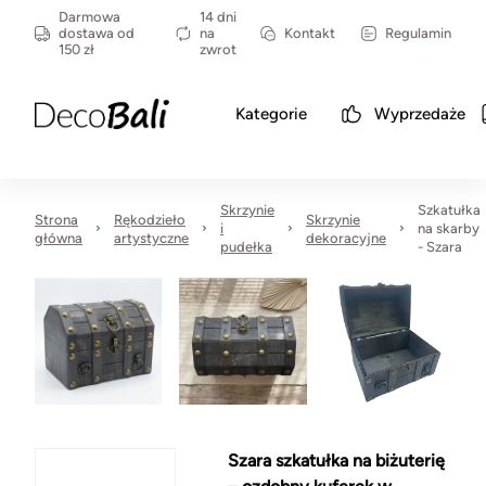
Darmowa
14 dni
dostawa od
na
Kontakt
Regulamin
150 zł
zwrot
Kategorie
Wyprzedaże
Skrzynie
Szkatułka
Strona
Rękodzieło
Skrzynie
i
na skarby
główna
artystyczne
dekoracyjne
pudełka
- Szara
Szara szkatułka na biżuterię