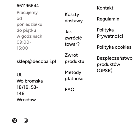
661196644
Kontakt
Pracujemy
Koszty
od
Regulamin
dostawy
poniedziałku
Polityka
do piątku
Jak
Prywatności
w godzinach
zwrócić
09:00-
towar?
Polityka cookies
15:00
Zwrot
Bezpieczeństwo
sklep@decobali.pl
produktu
produktów
(GPSR)
Metody
Ul.
płatności
Wolbromska
18/1B, 53-
FAQ
148
Wrocław