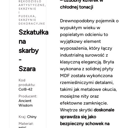
– ozdobny kuferek w
RĘKODZIEŁO
ARTYSTYCZNE
,
chłodnej tonacji
SKRZYNIE
I
PUDEŁKA
,
SKRZYNIE
Drewnopodobny pojemnik o
DEKORACYJNE
wypukłym wieku w
Szkatułka
popielatym odcieniu to
na
wyjątkowy element
wyposażenia, który łączy
skarby
industrialną surowość z
-
klasyczną elegancją. Bryła
Szara
wykonana z solidnej płyty
MDF została wykończona
Kod
rzemieślniczymi detalami,
produktu:
takimi jak metalowe okucia,
ColB-42
mosiężne nity oraz
Producent:
Ancient
efektowne zamknięcie.
Wisdom
Wnętrze skrytki
doskonale
sprawdza się jako
Kraj:
Chiny
bezpieczny schowek na
Materiał: