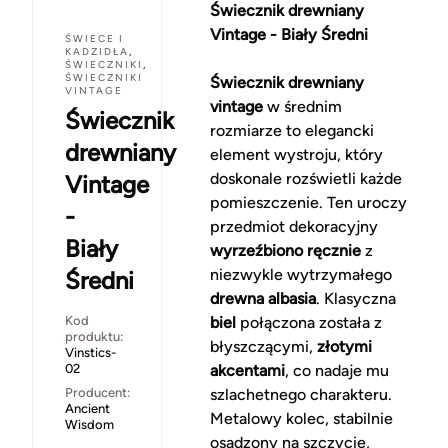
Świecznik drewniany
Vintage - Biały Średni
ŚWIECE I
KADZIDŁA
,
ŚWIECZNIKI
,
ŚWIECZNIKI
Świecznik drewniany
VINTAGE
vintage
w średnim
Świecznik
rozmiarze to elegancki
drewniany
element wystroju, który
doskonale rozświetli każde
Vintage
pomieszczenie. Ten uroczy
-
przedmiot dekoracyjny
Biały
wyrzeźbiono ręcznie
z
niezwykle wytrzymałego
Średni
drewna albasia
. Klasyczna
Kod
biel
połączona została z
produktu:
błyszczącymi,
złotymi
Vinstics-
02
akcentami
, co nadaje mu
Producent:
szlachetnego charakteru.
Ancient
Metalowy kolec, stabilnie
Wisdom
osadzony na szczycie,