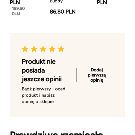
Buddy
PLN
PLN
199.60
86.80 PLN
PLN
Produkt nie
posiada
Dodaj
pierwszą
jeszcze opinii
opinię
Bądź pierwszy - oceń
produkt i napisz
opinię o sklepie