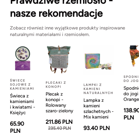
Prawdziwe rzemiosło -
nasze rekomendacje
Zobacz również inne wyjątkowe produkty inspirowane
naturalnymi materiałami i rzemiosłem.
SPODNI
ŚWIECE
DO JOG
PLECAKI Z
SOJOWE Z
LAMPKI Z
KONOPI
Spodni
KAMIENIAMI
KAMIENI
NATURALNYCH
do jogi
Plecak z
Świeca z
Orange
konopi -
Lampka z
kamieniami
Rolowany
kamieni
i kwiatami -
138.9
szaro-zielony
szlachetnych -
Księżyc
Mix kamieni
PLN
211.86 PLN
65.90
93.40 PLN
235.40 PLN
PLN