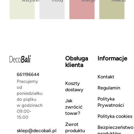
wszystkie
mody
energii
relaksu
Obsługa
Informacje
klienta
661196644
Kontakt
Pracujemy
Koszty
od
Regulamin
dostawy
poniedziałku
Polityka
do piątku
Jak
Prywatności
w godzinach
zwrócić
09:00-
towar?
Polityka cookies
15:00
Zwrot
Bezpieczeństwo
sklep@decobali.pl
produktu
produktów