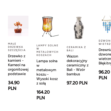
DZWON
MAŁE
WIETR
LAMPY SOLNE
DRZEWKA
CERAMIKA Z
W
Drewni
SZCZĘŚCIA
BALI
METALOWYCH
dzwon
KOSZACH
Drzewko z
Wazon
wietrzn
kamieni -
dekoracyjny
Lampa solna
Błękitn
Karneol na
ceramiczny z
w
orgonitowej
Bali - Wzór
metalowym
96.20
podstawie
bambus
koszu -
PLN
Wysoki kosz
34.90
97.20 PLN
z solą
PLN
164.20
PLN