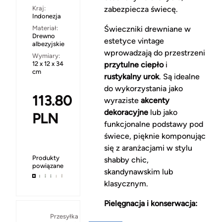
Kraj:
zabezpiecza świecę.
Indonezja
Materiał:
Świeczniki drewniane w
Drewno
estetyce vintage
albezyjskie
wprowadzają do przestrzeni
Wymiary:
12 x 12 x 34
przytulne ciepło
i
cm
rustykalny urok
. Są idealne
do wykorzystania jako
113.80
wyraziste
akcenty
dekoracyjne
lub jako
PLN
funkcjonalne podstawy pod
świece, pięknie komponując
się z aranżacjami w stylu
Produkty
shabby chic,
powiązane
skandynawskim lub
klasycznym.
Pielęgnacja i konserwacja:
Za
Przesyłka