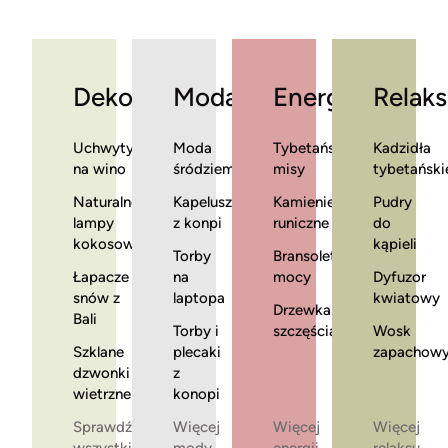
Dekoracje
Moda
Energia
Relaks
Uchwyty
Moda
Tybetańskie
Kadzidła
na wino
śródziemnomorska
misy
tybetański
Naturalne
Kapelusze
Kamienie
Pudry
lampy
z konpi
runiczne
do
kokosowe
kąpieli
Torby
Bransoletki
Łapacze
na
mocy
Dyfuzor
snów z
laptopa
kwiatowy
Drzewka
Bali
Torby i
szczęścia
Wosk
Szklane
plecaki
zapachow
dzwonki
z
wietrzne
konopi
Sprawdź
Więcej
Więcej
Więcej