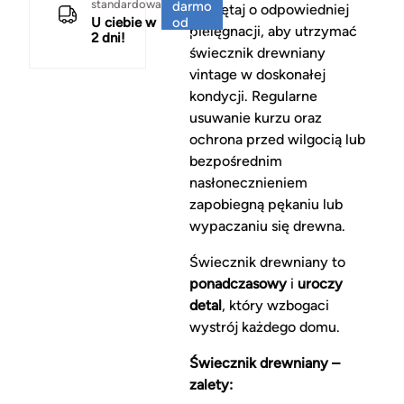
standardowa
darmo
Pamiętaj o odpowiedniej
U ciebie w
od
pielęgnacji, aby utrzymać
2 dni!
150 zł
świecznik drewniany
vintage w doskonałej
kondycji. Regularne
usuwanie kurzu oraz
ochrona przed wilgocią lub
bezpośrednim
nasłonecznieniem
zapobiegną pękaniu lub
wypaczaniu się drewna.
Świecznik drewniany to
ponadczasowy
i
uroczy
detal
, który wzbogaci
wystrój każdego domu.
Świecznik drewniany –
zalety: