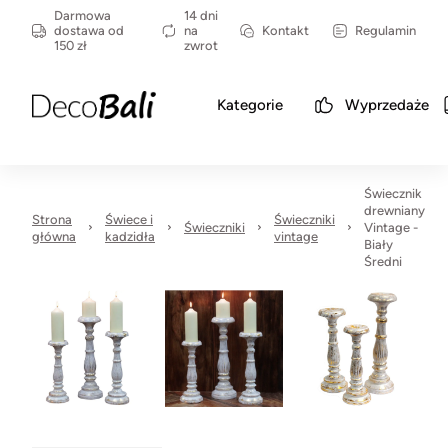
Darmowa
14 dni
dostawa od
na
Kontakt
Regulamin
150 zł
zwrot
Kategorie
Wyprzedaże
Świecznik
drewniany
Strona
Świece i
Świeczniki
Świeczniki
Vintage -
główna
kadzidła
vintage
Biały
Średni