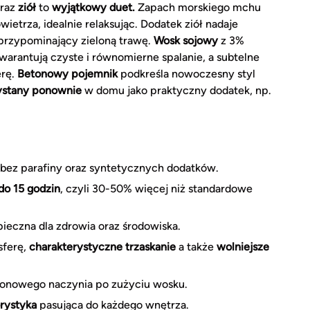
raz
ziół
to
wyjątkowy duet.
Zapach morskiego mchu
etrza, idealnie relaksując. Dodatek ziół nadaje
 przypominający zieloną trawę.
Wosk sojowy
z 3%
arantują czyste i równomierne spalanie, a subtelne
erę.
Betonowy pojemnik
podkreśla nowoczesny styl
ystany ponownie
w domu jako praktyczny dodatek, np.
bez parafiny oraz syntetycznych dodatków.
do 15 godzin
, czyli 30-50% więcej niż standardowe
pieczna dla zdrowia oraz środowiska.
sferę,
charakterystyczne trzaskanie
a także
wolniejsze
onowego naczynia po zużyciu wosku.
orystyka
pasująca do każdego wnętrza.