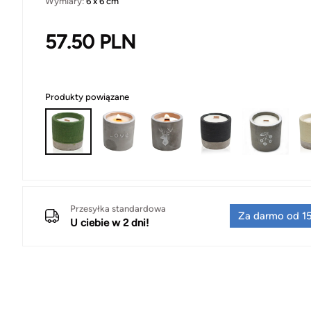
Wymiary:
6 x 6 cm
57.50
PLN
Produkty powiązane
Przesyłka standardowa
Za darmo od 15
U ciebie w 2 dni!