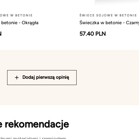
JOWE W BETONIE
ŚWIECE SOJOWE W BETONIE
 betonie - Okrągła
Świeczka w betonie - Czarn
N
57.40 PLN
Dodaj pierwszą opinię
e rekomendacje
lnymi materiałami i rzemiosłem.