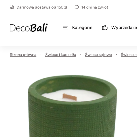
Darmowa dostawa od 150 zł
14 dni na zwrot
Kategorie
Wyprzedaże
Strona główna
Świece i kadzidła
Świece sojowe
Świece s