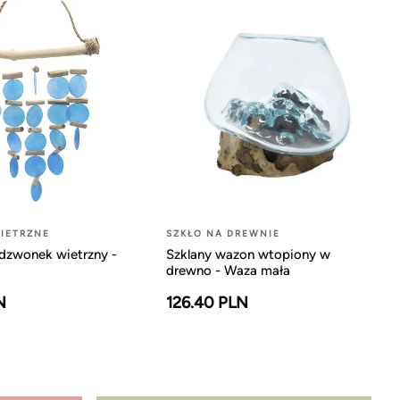
IETRZNE
SZKŁO NA DREWNIE
dzwonek wietrzny -
Szklany wazon wtopiony w
drewno - Waza mała
N
126.40 PLN