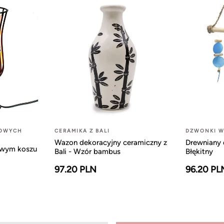
LOWYCH
CERAMIKA Z BALI
DZWONKI W
Wazon dekoracyjny ceramiczny z
Drewniany 
owym koszu
Bali - Wzór bambus
Błękitny
97.20 PLN
96.20 PL