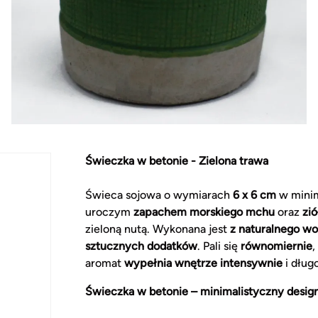
Świeczka w betonie - Zielona trawa
Świeca sojowa o wymiarach
6 x 6 cm
w minim
uroczym
zapachem morskiego mchu
oraz
zió
zieloną nutą. Wykonana jest
z naturalnego wo
sztucznych dodatków
. Pali się
równomiernie
,
aromat
wypełnia wnętrze intensywnie
i długo
Świeczka w betonie – minimalistyczny design 