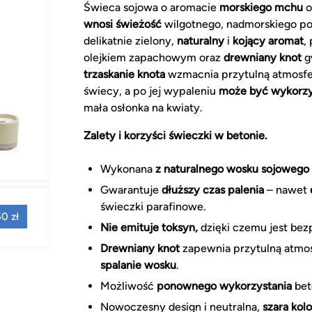
Świeca sojowa o aromacie
morskiego mchu
o
wnosi świeżość
wilgotnego, nadmorskiego powi
delikatnie zielony,
naturalny
i
kojący aromat
,
olejkiem zapachowym oraz
drewniany knot
gw
trzaskanie knota
wzmacnia przytulną atmosf
świecy, a po jej wypaleniu
może być wykorz
mała osłonka na kwiaty.
Zalety i korzyści świeczki w betonie.
Wykonana
z naturalnego wosku sojowego
Gwarantuje
dłuższy czas palenia
– nawet
świeczki parafinowe.
0 zł
Nie emituje toksyn,
dzięki czemu jest bez
Drewniany knot
zapewnia przytulną atmo
spalanie wosku
.
Możliwość
ponownego wykorzystania
bet
Nowoczesny design i neutralna,
szara kol