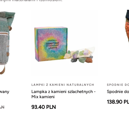
LAMPKI Z KAMIENI NATURALNYCH
SPODNIE D
owany
Lampka z kamieni szlachetnych -
Spodnie do
Mix kamieni
138.90 P
93.40 PLN
PLN