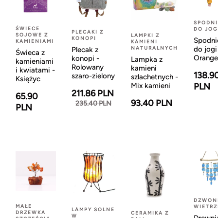
SPODNI
ŚWIECE
DO JOG
PLECAKI Z
SOJOWE Z
LAMPKI Z
KONOPI
Spodni
KAMIENIAMI
KAMIENI
NATURALNYCH
do jogi
Plecak z
Świeca z
Orange
konopi -
Lampka z
kamieniami
Rolowany
kamieni
i kwiatami -
138.9
szaro-zielony
szlachetnych -
Księżyc
Mix kamieni
PLN
211.86 PLN
65.90
93.40 PLN
235.40 PLN
PLN
DZWON
MAŁE
WIETR
LAMPY SOLNE
DRZEWKA
CERAMIKA Z
W