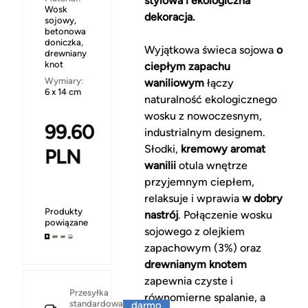
stylowa i ekologiczna
Wosk
dekoracja.
sojowy,
betonowa
doniczka,
Wyjątkowa świeca sojowa
o
drewniany
knot
ciepłym zapachu
Wymiary:
waniliowym
łączy
6 x 14 cm
naturalność ekologicznego
wosku z nowoczesnym,
99.60
industrialnym designem.
Słodki,
kremowy aromat
PLN
wanilii
otula wnętrze
przyjemnym ciepłem,
relaksuje i wprawia
w dobry
Produkty
nastrój
. Połączenie wosku
powiązane
sojowego z olejkiem
zapachowym (3%) oraz
drewnianym knotem
zapewnia czyste i
Za
Przesyłka
równomierne spalanie, a
standardowa
darmo