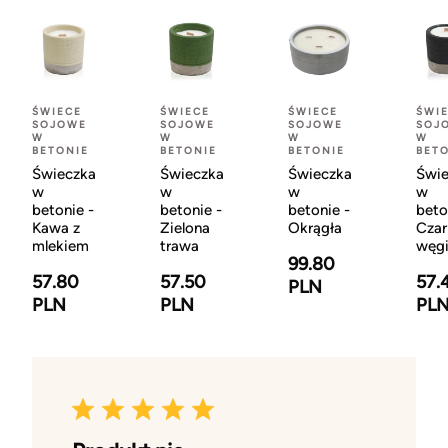
ŚWIECE
ŚWIECE
ŚWIECE
ŚWI
SOJOWE
SOJOWE
SOJOWE
SOJ
W
W
W
W
BETONIE
BETONIE
BETONIE
BET
Świeczka
Świeczka
Świeczka
Świe
w
w
w
w
betonie -
betonie -
betonie -
beto
Kawa z
Zielona
Okrągła
Czar
mlekiem
trawa
węgi
99.80
57.80
57.50
57.
PLN
PLN
PLN
PL