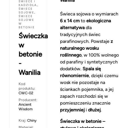
Wanilia
ŚWIECE I
KADZIDŁA
,
ŚWIECE
SOJOWE
,
Świeca sojowa o wymiarach
ŚWIECE
SOJOWE
6 x 14 cm
to
ekologiczna
W
alternatywa
dla
BETONIE
Świeczka
tradycyjnych świec
parafinowych. Powstaje
z
w
naturalnego wosku
betonie
roślinnego
, w 100% wolnego
-
od parafiny i syntetycznych
dodatków.
Spala się
Wanilia
równomiernie
, dzięki czemu
wosk nie pozostaje na
Kod
produktu:
ściankach pojemnika, a jej
CWC-02
zapach rozchodzi się w
Producent:
pomieszczeniu znacznie
Ancient
Wisdom
przyjemniej
i
dłużej
.
Kraj:
Chiny
Świeczka w betonie –
Materiał: