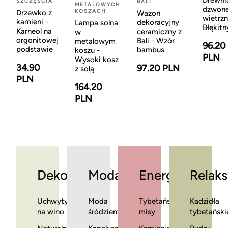
Drewni
SZCZĘŚCIA
BALI
METALOWYCH
dzwon
KOSZACH
Drzewko z
Wazon
wietrzn
kamieni -
dekoracyjny
Lampa solna
Błękitn
Karneol na
ceramiczny z
w
orgonitowej
Bali - Wzór
metalowym
96.20
podstawie
bambus
koszu -
PLN
Wysoki kosz
34.90
97.20 PLN
z solą
PLN
164.20
PLN
Dekoracje
Moda
Energia
Relaks
Uchwyty
Moda
Tybetańskie
Kadzidła
na wino
śródziemnomorska
misy
tybetański