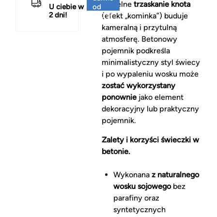
subtelne
trzaskanie knota
U ciebie w
od
2 dni!
150 zł
(efekt „kominka”) buduje
kameralną i przytulną
atmosferę. Betonowy
pojemnik podkreśla
minimalistyczny styl świecy
i po wypaleniu wosku może
zostać wykorzystany
ponownie
jako element
dekoracyjny lub praktyczny
pojemnik.
Zalety i korzyści świeczki w
betonie.
Wykonana
z naturalnego
wosku sojowego
bez
parafiny oraz
syntetycznych