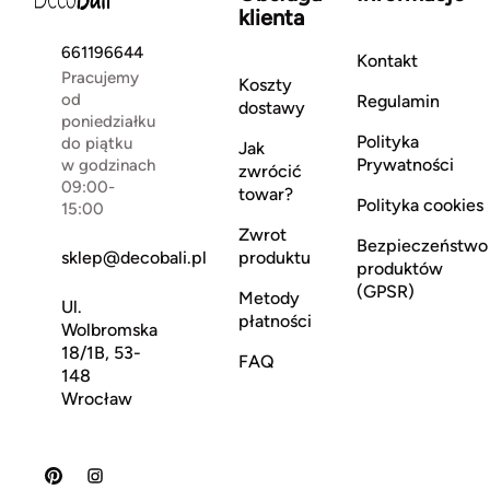
klienta
661196644
Kontakt
Pracujemy
Koszty
od
Regulamin
dostawy
poniedziałku
Polityka
do piątku
Jak
Prywatności
w godzinach
zwrócić
09:00-
towar?
Polityka cookies
15:00
Zwrot
Bezpieczeństwo
sklep@decobali.pl
produktu
produktów
(GPSR)
Metody
Ul.
płatności
Wolbromska
18/1B, 53-
FAQ
148
Wrocław