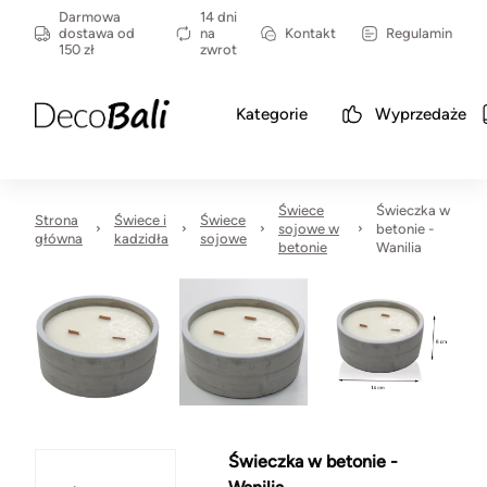
Darmowa
14 dni
dostawa od
na
Kontakt
Regulamin
150 zł
zwrot
Kategorie
Wyprzedaże
Świece
Świeczka w
Strona
Świece i
Świece
sojowe w
betonie -
główna
kadzidła
sojowe
betonie
Wanilia
Świeczka w betonie -