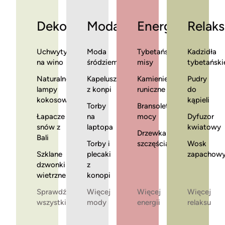
Dekoracje
Moda
Energia
Relaks
Uchwyty
Moda
Tybetańskie
Kadzidła
na wino
śródziemnomorska
misy
tybetański
Naturalne
Kapelusze
Kamienie
Pudry
lampy
z konpi
runiczne
do
kokosowe
kąpieli
Torby
Bransoletki
Łapacze
na
mocy
Dyfuzor
snów z
laptopa
kwiatowy
Drzewka
Bali
Torby i
szczęścia
Wosk
Szklane
plecaki
zapachow
dzwonki
z
wietrzne
konopi
Sprawdź
Więcej
Więcej
Więcej
wszystkie
mody
energii
relaksu