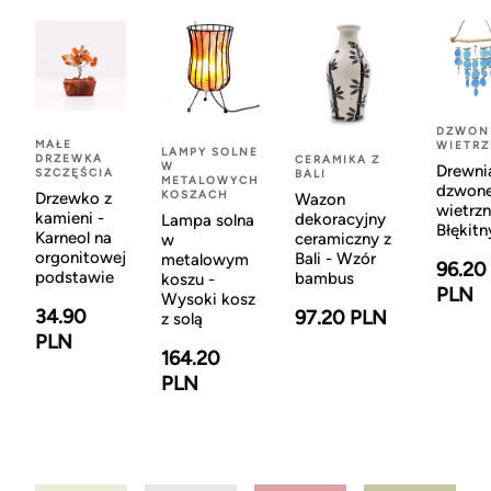
DZWON
MAŁE
WIETR
LAMPY SOLNE
DRZEWKA
CERAMIKA Z
W
Drewni
SZCZĘŚCIA
BALI
METALOWYCH
dzwon
KOSZACH
Drzewko z
Wazon
wietrzn
kamieni -
dekoracyjny
Lampa solna
Błękitn
Karneol na
ceramiczny z
w
orgonitowej
Bali - Wzór
metalowym
96.20
podstawie
bambus
koszu -
PLN
Wysoki kosz
34.90
97.20 PLN
z solą
PLN
164.20
PLN