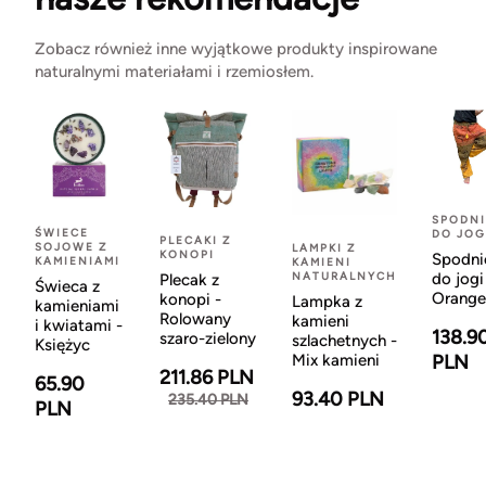
Zobacz również inne wyjątkowe produkty inspirowane
naturalnymi materiałami i rzemiosłem.
SPODNI
ŚWIECE
DO JOG
PLECAKI Z
SOJOWE Z
LAMPKI Z
KONOPI
Spodni
KAMIENIAMI
KAMIENI
NATURALNYCH
do jogi
Plecak z
Świeca z
Orange
konopi -
Lampka z
kamieniami
Rolowany
kamieni
i kwiatami -
138.9
szaro-zielony
szlachetnych -
Księżyc
Mix kamieni
PLN
211.86 PLN
65.90
93.40 PLN
235.40 PLN
PLN