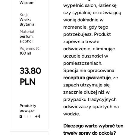
Wisdom
wypełnić salon, łazienkę
czy sypialnię orzeźwiającą
Kraj:
wonią dokładnie w
Wielka
Brytania
momencie, gdy tego
Materiał:
potrzebujesz. Produkt
perfum,
zapewnia trwałe
alcohol
odświeżenie, eliminując
Pojemność:
100 ml
uczucie duszności w
pomieszczeniach.
33.80
Specjalnie opracowana
receptura gwarantuje
, że
PLN
zapach utrzymuje się
znacznie dłużej niż w
przypadku tradycyjnych
Produkty
odświeżaczy opartych na
powiązane
wodzie.
+4
Dlaczego warto wybrać ten
trwały spray do pokoju?