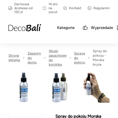
Darmowa
14 dni
dostawa od
na
Kontakt
Regulamin
150 zł
zwrot
Kategorie
Wyprzedaże
Woski
Spray do
Zapachy
Spraye
Strona
zapachowe
pokoju -
do
do
główna
do
Morska
domu
pokoju
kominka
bryza
Spray do pokoju Morska