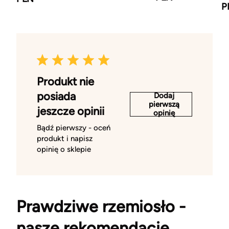
P
Produkt nie
posiada
Dodaj
pierwszą
jeszcze opinii
opinię
Bądź pierwszy - oceń
produkt i napisz
opinię o sklepie
Prawdziwe rzemiosło -
nasze rekomendacje