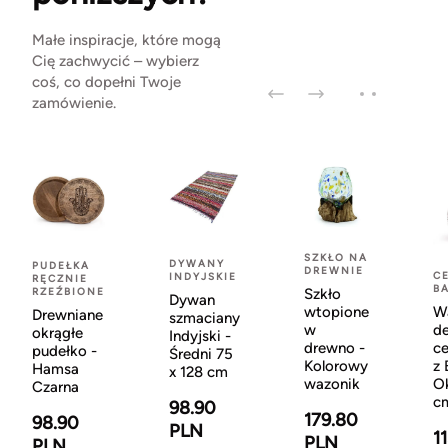
Małe inspiracje, które mogą
Cię zachwycić – wybierz
coś, co dopełni Twoje
zamówienie.
SZKŁO NA
DYWANY
PUDEŁKA
DREWNIE
C
INDYJSKIE
RĘCZNIE
BA
RZEŹBIONE
Szkło
Dywan
wtopione
W
Drewniane
szmaciany
w
d
okrągłe
Indyjski -
drewno -
c
pudełko -
Średni 75
Kolorowy
z 
Hamsa
x 128 cm
wazonik
O
Czarna
c
98.90
179.80
98.90
PLN
1
PLN
PLN