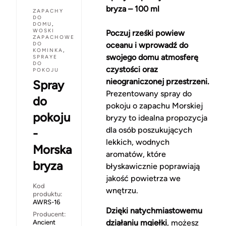
bryza – 100 ml
ZAPACHY
DO
DOMU
,
WOSKI
Poczuj rześki powiew
ZAPACHOWE
DO
oceanu i wprowadź do
KOMINKA
,
swojego domu atmosferę
SPRAYE
DO
czystości oraz
POKOJU
nieograniczonej przestrzeni.
Spray
Prezentowany spray do
do
pokoju o zapachu Morskiej
pokoju
bryzy to idealna propozycja
dla osób poszukujących
-
lekkich, wodnych
Morska
aromatów, które
bryza
błyskawicznie poprawiają
jakość powietrza we
Kod
wnętrzu.
produktu:
AWRS-16
Dzięki natychmiastowemu
Producent:
działaniu mgiełki
, możesz
Ancient