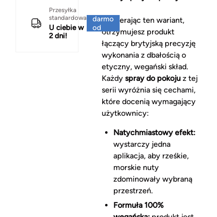
Za
Przesyłka
standardowa
darmo
Wybierając ten wariant,
U ciebie w
od
otrzymujesz produkt
2 dni!
150 zł
łączący brytyjską precyzję
wykonania z dbałością o
etyczny, wegański skład.
Każdy
spray do pokoju
z tej
serii wyróżnia się cechami,
które docenią wymagający
użytkownicy:
Natychmiastowy efekt:
wystarczy jedna
aplikacja, aby rześkie,
morskie nuty
zdominowały wybraną
przestrzeń.
Formuła 100%
wegańska:
produkt jest