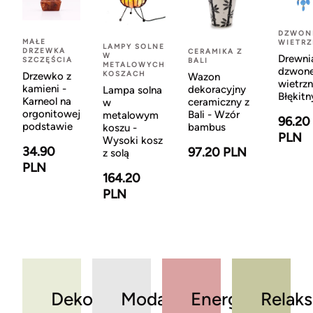
DZWON
MAŁE
WIETR
LAMPY SOLNE
DRZEWKA
CERAMIKA Z
W
Drewni
SZCZĘŚCIA
BALI
METALOWYCH
dzwon
KOSZACH
Drzewko z
Wazon
wietrzn
kamieni -
dekoracyjny
Lampa solna
Błękitn
Karneol na
ceramiczny z
w
orgonitowej
Bali - Wzór
metalowym
96.20
podstawie
bambus
koszu -
PLN
Wysoki kosz
34.90
97.20 PLN
z solą
PLN
164.20
PLN
Dekoracje
Moda
Energia
Relaks