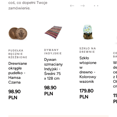
coś, co dopełni Twoje
zamówienie.
SZKŁO NA
DYWANY
PUDEŁKA
DREWNIE
C
INDYJSKIE
RĘCZNIE
BA
RZEŹBIONE
Szkło
Dywan
wtopione
W
Drewniane
szmaciany
w
d
okrągłe
Indyjski -
drewno -
c
pudełko -
Średni 75
Kolorowy
z 
Hamsa
x 128 cm
wazonik
O
Czarna
c
98.90
179.80
98.90
PLN
1
PLN
PLN
P