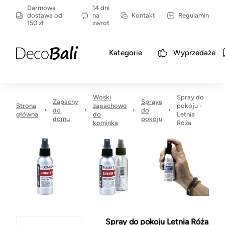
Darmowa
14 dni
dostawa od
na
Kontakt
Regulamin
150 zł
zwrot
Kategorie
Wyprzedaże
Woski
Spray do
Zapachy
Spraye
Strona
zapachowe
pokoju -
do
do
główna
do
Letnia
domu
pokoju
kominka
Róża
Spray do pokoju Letnia Róża