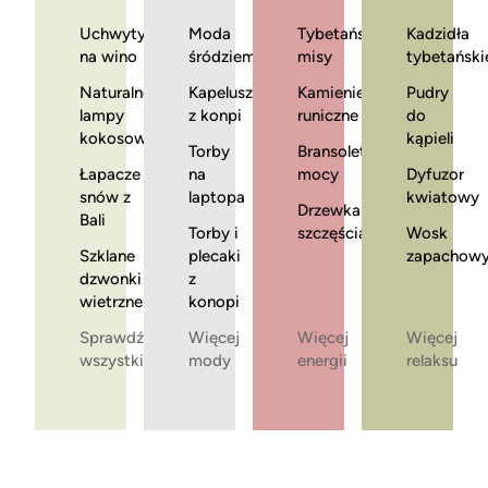
Uchwyty
Moda
Tybetańskie
Kadzidła
na wino
śródziemnomorska
misy
tybetański
Naturalne
Kapelusze
Kamienie
Pudry
lampy
z konpi
runiczne
do
kokosowe
kąpieli
Torby
Bransoletki
Łapacze
na
mocy
Dyfuzor
snów z
laptopa
kwiatowy
Drzewka
Bali
Torby i
szczęścia
Wosk
Szklane
plecaki
zapachow
dzwonki
z
wietrzne
konopi
Sprawdź
Więcej
Więcej
Więcej
wszystkie
mody
energii
relaksu