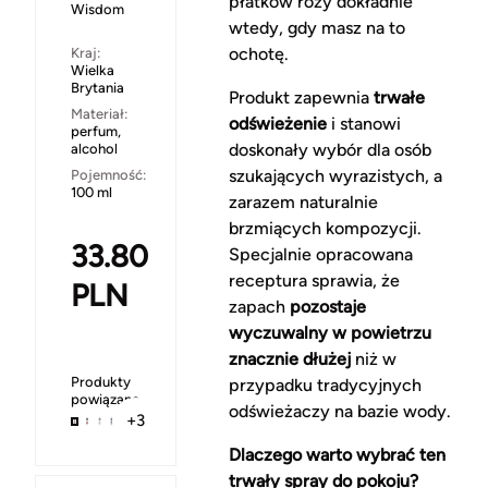
płatków róży dokładnie
Wisdom
wtedy, gdy masz na to
ochotę.
Kraj:
Wielka
Brytania
Produkt zapewnia
trwałe
Materiał:
odświeżenie
i stanowi
perfum,
doskonały wybór dla osób
alcohol
szukających wyrazistych, a
Pojemność:
100 ml
zarazem naturalnie
brzmiących kompozycji.
33.80
Specjalnie opracowana
receptura sprawia, że
PLN
zapach
pozostaje
wyczuwalny w powietrzu
znacznie dłużej
niż w
Produkty
przypadku tradycyjnych
powiązane
odświeżaczy na bazie wody.
+3
Dlaczego warto wybrać ten
trwały spray do pokoju?