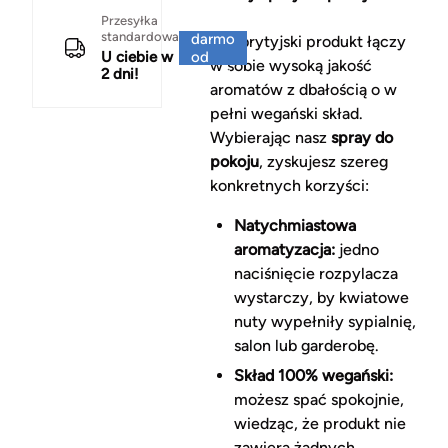
Za
Przesyłka
standardowa
darmo
Ten brytyjski produkt łączy
U ciebie w
od
w sobie wysoką jakość
2 dni!
150 zł
aromatów z dbałością o w
pełni wegański skład.
Wybierając nasz
spray do
pokoju
, zyskujesz szereg
konkretnych korzyści:
Natychmiastowa
aromatyzacja:
jedno
naciśnięcie rozpylacza
wystarczy, by kwiatowe
nuty wypełniły sypialnię,
salon lub garderobę.
Skład 100% wegański:
możesz spać spokojnie,
wiedząc, że produkt nie
zawiera żadnych