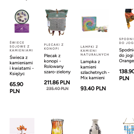
SPODNI
ŚWIECE
DO JOG
PLECAKI Z
SOJOWE Z
LAMPKI Z
KONOPI
Spodni
KAMIENIAMI
KAMIENI
NATURALNYCH
do jogi
Plecak z
Świeca z
Orange
konopi -
Lampka z
kamieniami
Rolowany
kamieni
i kwiatami -
138.9
szaro-zielony
szlachetnych -
Księżyc
Mix kamieni
PLN
211.86 PLN
65.90
93.40 PLN
235.40 PLN
PLN