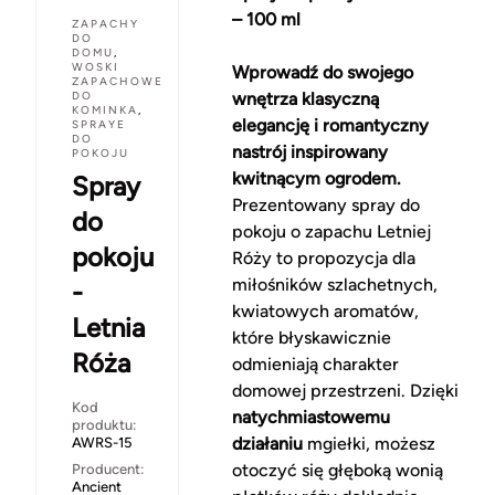
– 100 ml
ZAPACHY
DO
DOMU
,
WOSKI
Wprowadź do swojego
ZAPACHOWE
DO
wnętrza klasyczną
KOMINKA
,
elegancję i romantyczny
SPRAYE
DO
nastrój inspirowany
POKOJU
kwitnącym ogrodem.
Spray
Prezentowany spray do
do
pokoju o zapachu Letniej
pokoju
Róży to propozycja dla
miłośników szlachetnych,
-
kwiatowych aromatów,
Letnia
które błyskawicznie
Róża
odmieniają charakter
domowej przestrzeni. Dzięki
Kod
natychmiastowemu
produktu:
działaniu
mgiełki, możesz
AWRS-15
otoczyć się głęboką wonią
Producent:
Ancient