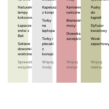
Naturalne
Kapelusze
Kamienie
Pudry
lampy
z konpi
runiczne
do
kokosowe
kąpieli
Torby
Bransoletki
Łapacze
na
mocy
Dyfuzor
snów z
laptopa
kwiatowy
Drzewka
Bali
Torby i
szczęścia
Wosk
Szklane
plecaki
zapachow
dzwonki
z
wietrzne
konopi
Sprawdź
Więcej
Więcej
Więcej
wszystkie
mody
energii
relaksu