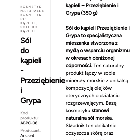
kąpieli – Przeziębienie i
KOSMETYKI
NATURALNE
,
Grypa (350 g)
KOSMETYKI
DO
KĄPIELI
,
SOLE DO
Sól do kąpieli Przeziębienie i
KĄPIELI
Grypa to specjalistyczna
Sól
mieszanka stworzona z
do
myślą o wsparciu organizmu
w okresach obniżonej
kąpieli
odporności.
Ten naturalny
-
produkt łączy w sobie
Przeziębienie
minerały morskie z unikalną
kompozycją olejków
i
eterycznych o działaniu
Grypa
rozgrzewającym. Bazę
kosmetyku
stanowi
Kod
naturalna sól morska.
produktu:
ABPC-06
Składnik ten delikatnie
Producent:
oczyszcza skórę oraz
Ancient