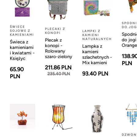
SPODNI
ŚWIECE
DO JOG
PLECAKI Z
SOJOWE Z
LAMPKI Z
KONOPI
Spodni
KAMIENIAMI
KAMIENI
NATURALNYCH
do jogi
Plecak z
Świeca z
Orange
konopi -
Lampka z
kamieniami
Rolowany
kamieni
i kwiatami -
138.9
szaro-zielony
szlachetnych -
Księżyc
Mix kamieni
PLN
211.86 PLN
65.90
93.40 PLN
235.40 PLN
PLN
DZWON