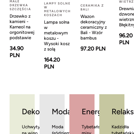
MAŁE
WIETR
LAMPY SOLNE
DRZEWKA
CERAMIKA Z
W
Drewni
SZCZĘŚCIA
BALI
METALOWYCH
dzwon
KOSZACH
Drzewko z
Wazon
wietrzn
kamieni -
dekoracyjny
Lampa solna
Błękitn
Karneol na
ceramiczny z
w
orgonitowej
Bali - Wzór
metalowym
96.20
podstawie
bambus
koszu -
PLN
Wysoki kosz
34.90
97.20 PLN
z solą
PLN
164.20
PLN
Dekoracje
Moda
Energia
Relaks
Uchwyty
Moda
Tybetańskie
Kadzidła
na wino
śródziemnomorska
misy
tybetański