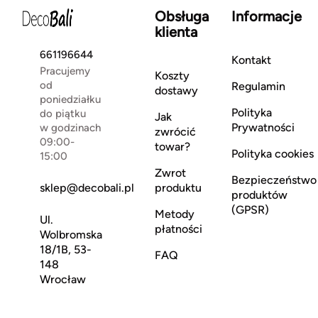
Obsługa
Informacje
klienta
661196644
Kontakt
Pracujemy
Koszty
od
Regulamin
dostawy
poniedziałku
Polityka
do piątku
Jak
Prywatności
w godzinach
zwrócić
09:00-
towar?
Polityka cookies
15:00
Zwrot
Bezpieczeństwo
sklep@decobali.pl
produktu
produktów
(GPSR)
Metody
Ul.
płatności
Wolbromska
18/1B, 53-
FAQ
148
Wrocław