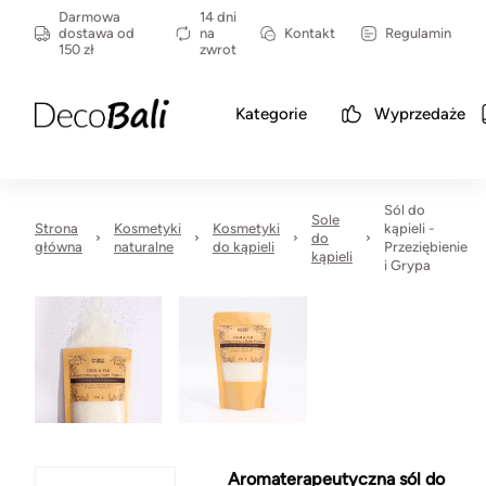
Darmowa
14 dni
dostawa od
na
Kontakt
Regulamin
150 zł
zwrot
Kategorie
Wyprzedaże
Sól do
Sole
Strona
Kosmetyki
Kosmetyki
kąpieli -
do
główna
naturalne
do kąpieli
Przeziębienie
kąpieli
i Grypa
Aromaterapeutyczna sól do