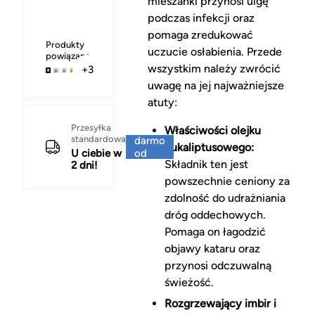
mieszanki przynosi ulgę
podczas infekcji oraz
pomaga zredukować
Produkty
uczucie osłabienia. Przede
powiązane
wszystkim należy zwrócić
+3
uwagę na jej najważniejsze
atuty:
Za
Przesyłka
Właściwości olejku
standardowa
darmo
eukaliptusowego:
U ciebie w
od
Składnik ten jest
2 dni!
150 zł
powszechnie ceniony za
zdolność do udrażniania
dróg oddechowych.
Pomaga on łagodzić
objawy kataru oraz
przynosi odczuwalną
świeżość.
Rozgrzewający imbir i