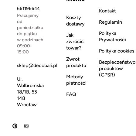
661196644
Kontakt
Pracujemy
Koszty
od
Regulamin
dostawy
poniedziałku
Polityka
do piątku
Jak
Prywatności
w godzinach
zwrócić
09:00-
towar?
Polityka cookies
15:00
Zwrot
Bezpieczeństwo
sklep@decobali.pl
produktu
produktów
(GPSR)
Metody
Ul.
płatności
Wolbromska
18/1B, 53-
FAQ
148
Wrocław