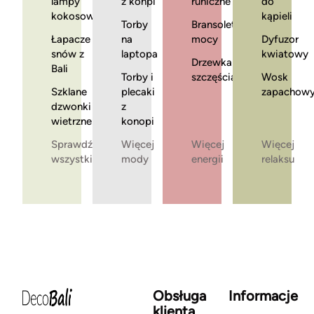
lampy
z konpi
runiczne
do
kokosowe
kąpieli
Torby
Bransoletki
Łapacze
na
mocy
Dyfuzor
snów z
laptopa
kwiatowy
Drzewka
Bali
Torby i
szczęścia
Wosk
Szklane
plecaki
zapachow
dzwonki
z
wietrzne
konopi
Sprawdź
Więcej
Więcej
Więcej
wszystkie
mody
energii
relaksu
Obsługa
Informacje
klienta