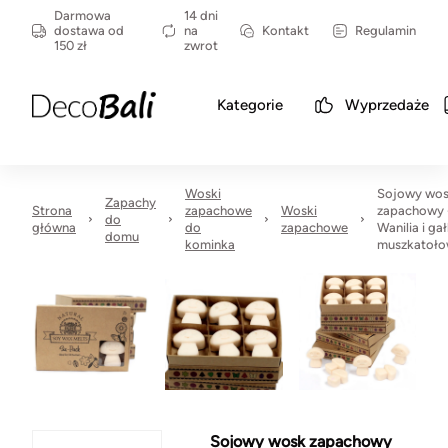
Darmowa
14 dni
dostawa od
na
Kontakt
Regulamin
150 zł
zwrot
Kategorie
Wyprzedaże
Woski
Sojowy wo
Zapachy
Strona
zapachowe
Woski
zapachowy 
do
główna
do
zapachowe
Wanilia i ga
domu
kominka
muszkatoł
Sojowy wosk zapachowy