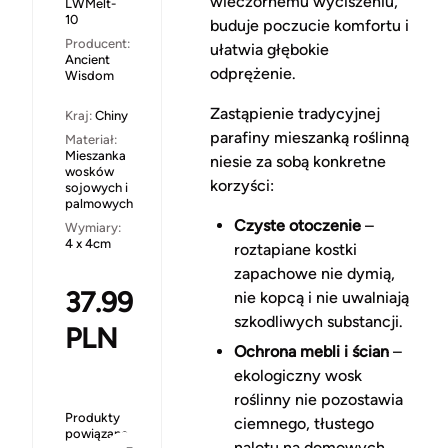
wieczornemu wyciszeniu,
LWMelt-
10
buduje poczucie komfortu i
Producent:
ułatwia głębokie
Ancient
odprężenie.
Wisdom
Zastąpienie tradycyjnej
Kraj:
Chiny
parafiny mieszanką roślinną
Materiał:
Mieszanka
niesie za sobą konkretne
wosków
korzyści:
sojowych i
palmowych
Czyste otoczenie
–
Wymiary:
4 x 4cm
roztapiane kostki
zapachowe nie dymią,
37.99
nie kopcą i nie uwalniają
szkodliwych substancji.
PLN
Ochrona mebli i ścian
–
ekologiczny wosk
roślinny nie pozostawia
Produkty
ciemnego, tłustego
powiązane
nalotu na domowych