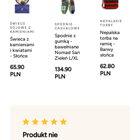
NEPALSKIE
ŚWIECE
SPODNIE
TORBY
SOJOWE Z
CASUALOWE
KAMIENIAMI
Nepalska
Spodnie z
torba na
Świeca z
gumką -
ramię -
kamieniami
bawełniane
Barwy
i kwiatami
Nomad Sari
słońca
- Słońce
Zieleń L/XL
62.80
65.90
134.90
PLN
PLN
PLN
Produkt nie