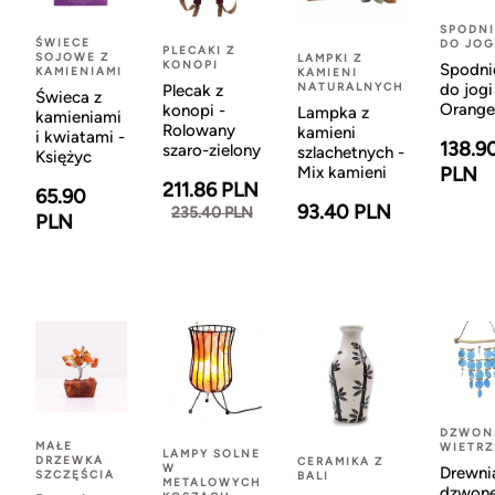
SPODNI
ŚWIECE
DO JOG
PLECAKI Z
SOJOWE Z
LAMPKI Z
KONOPI
Spodni
KAMIENIAMI
KAMIENI
NATURALNYCH
do jogi
Plecak z
Świeca z
Orange
konopi -
Lampka z
kamieniami
Rolowany
kamieni
i kwiatami -
138.9
szaro-zielony
szlachetnych -
Księżyc
Mix kamieni
PLN
211.86 PLN
65.90
93.40 PLN
235.40 PLN
PLN
DZWON
MAŁE
WIETR
LAMPY SOLNE
DRZEWKA
CERAMIKA Z
W
Drewni
SZCZĘŚCIA
BALI
METALOWYCH
dzwon