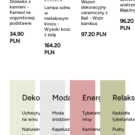
KOSZACH
Drzewko z
Wazon
wietrzn
kamieni -
dekoracyjny
Lampa solna
Błękitn
Karneol na
ceramiczny z
w
orgonitowej
Bali - Wzór
metalowym
96.20
podstawie
bambus
koszu -
PLN
Wysoki kosz
34.90
97.20 PLN
z solą
PLN
164.20
PLN
Dekoracje
Moda
Energia
Relaks
Uchwyty
Moda
Tybetańskie
Kadzidła
na wino
śródziemnomorska
misy
tybetański
Naturalne
Kapelusze
Kamienie
Pudry