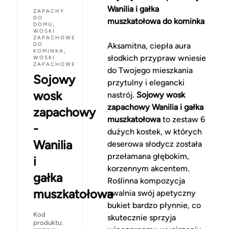
Wanilia i gałka
ZAPACHY
DO
muszkatołowa do kominka
DOMU
,
WOSKI
ZAPACHOWE
DO
Aksamitna, ciepła aura
KOMINKA
,
słodkich przypraw wniesie
WOSKI
ZAPACHOWE
do Twojego mieszkania
Sojowy
przytulny i elegancki
wosk
nastrój.
Sojowy wosk
zapachowy Wanilia i gałka
zapachowy
muszkatołowa
to zestaw 6
-
dużych kostek, w których
Wanilia
deserowa słodycz została
przełamana głębokim,
i
korzennym akcentem.
gałka
Roślinna kompozycja
muszkatołowa
uwalnia swój apetyczny
bukiet bardzo płynnie, co
Kod
skutecznie sprzyja
produktu: