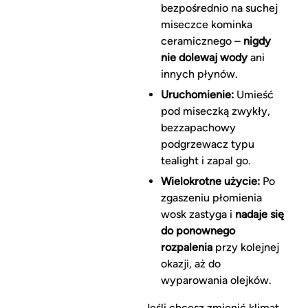
bezpośrednio na suchej
miseczce kominka
ceramicznego –
nigdy
nie dolewaj wody
ani
innych płynów.
Uruchomienie:
Umieść
pod miseczką zwykły,
bezzapachowy
podgrzewacz typu
tealight i zapal go.
Wielokrotne użycie:
Po
zgaszeniu płomienia
wosk zastyga i
nadaje się
do ponownego
rozpalenia
przy kolejnej
okazji, aż do
wyparowania olejków.
Jeśli chcesz zmienić klimat