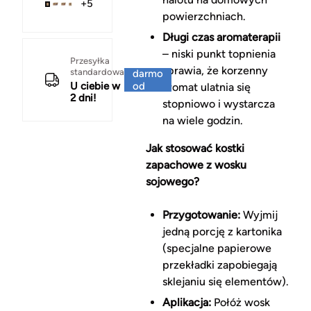
+5
powierzchniach.
Długi czas aromaterapii
– niski punkt topnienia
Za
Przesyłka
sprawia, że korzenny
standardowa
darmo
U ciebie w
od
aromat ulatnia się
2 dni!
150 zł
stopniowo i wystarcza
na wiele godzin.
Jak stosować kostki
zapachowe z wosku
sojowego?
Przygotowanie:
Wyjmij
jedną porcję z kartonika
(specjalne papierowe
przekładki zapobiegają
sklejaniu się elementów).
Aplikacja:
Połóż wosk