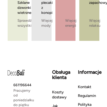
Szklane
plecaki
zapachow
dzwonki
z
wietrzne
konopi
Sprawdź
Więcej
Więcej
Więcej
wszystkie
mody
energii
relaksu
Obsługa
Informacje
klienta
661196644
Kontakt
Pracujemy
Koszty
od
Regulamin
dostawy
poniedziałku
Polityka
do piątku
Jak