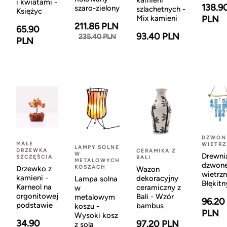
kamieni
i kwiatami -
138.9
szaro-zielony
szlachetnych -
Księżyc
Mix kamieni
PLN
211.86 PLN
65.90
93.40 PLN
235.40 PLN
PLN
DZWON
MAŁE
WIETR
LAMPY SOLNE
DRZEWKA
CERAMIKA Z
W
Drewni
SZCZĘŚCIA
BALI
METALOWYCH
dzwon
KOSZACH
Drzewko z
Wazon
wietrzn
kamieni -
dekoracyjny
Lampa solna
Błękitn
Karneol na
ceramiczny z
w
orgonitowej
Bali - Wzór
metalowym
96.20
podstawie
bambus
koszu -
PLN
Wysoki kosz
34.90
97.20 PLN
z solą