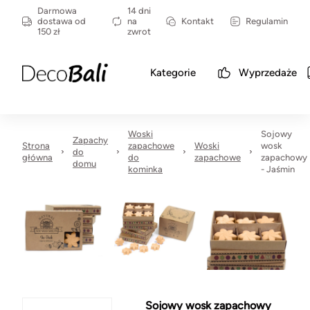
Darmowa
14 dni
dostawa od
na
Kontakt
Regulamin
150 zł
zwrot
Kategorie
Wyprzedaże
Woski
Sojowy
Zapachy
Strona
zapachowe
Woski
wosk
do
główna
do
zapachowe
zapachowy
domu
kominka
- Jaśmin
Sojowy wosk zapachowy