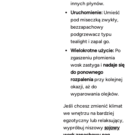
innych płynów.
Uruchomienie:
Umieść
pod miseczką zwykły,
bezzapachowy
podgrzewacz typu
tealight i zapal go.
Wielokrotne użycie:
Po
zgaszeniu płomienia
wosk zastyga i
nadaje się
do ponownego
rozpalenia
przy kolejnej
okazji, aż do
wyparowania olejków.
Jeśli chcesz zmienić klimat
we wnętrzu na bardziej
egzotyczny lub relaksujący,
wypróbuj niszowy
sojowy
wosk zapachowy nag