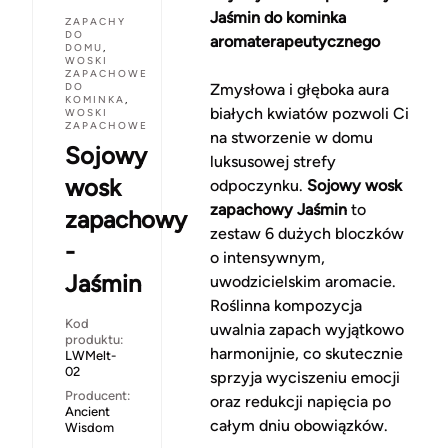
Jaśmin do kominka
ZAPACHY
DO
aromaterapeutycznego
DOMU
,
WOSKI
ZAPACHOWE
DO
Zmysłowa i głęboka aura
KOMINKA
,
białych kwiatów pozwoli Ci
WOSKI
ZAPACHOWE
na stworzenie w domu
Sojowy
luksusowej strefy
wosk
odpoczynku.
Sojowy wosk
zapachowy Jaśmin
to
zapachowy
zestaw 6 dużych bloczków
-
o intensywnym,
Jaśmin
uwodzicielskim aromacie.
Roślinna kompozycja
Kod
uwalnia zapach wyjątkowo
produktu:
harmonijnie, co skutecznie
LWMelt-
02
sprzyja wyciszeniu emocji
Producent:
oraz redukcji napięcia po
Ancient
całym dniu obowiązków.
Wisdom