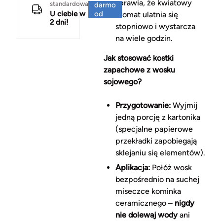
sprawia, że kwiatowy
standardowa
darmo
U ciebie w
od
aromat ulatnia się
2 dni!
150 zł
stopniowo i wystarcza
na wiele godzin.
Jak stosować kostki
zapachowe z wosku
sojowego?
Przygotowanie:
Wyjmij
jedną porcję z kartonika
(specjalne papierowe
przekładki zapobiegają
sklejaniu się elementów).
Aplikacja:
Połóż wosk
bezpośrednio na suchej
miseczce kominka
ceramicznego –
nigdy
nie dolewaj wody
ani