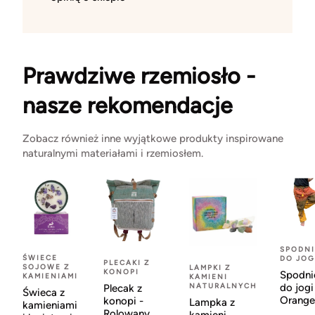
Prawdziwe rzemiosło -
nasze rekomendacje
Zobacz również inne wyjątkowe produkty inspirowane
naturalnymi materiałami i rzemiosłem.
SPODNI
ŚWIECE
DO JOG
PLECAKI Z
SOJOWE Z
LAMPKI Z
KONOPI
Spodni
KAMIENIAMI
KAMIENI
NATURALNYCH
do jogi
Plecak z
Świeca z
Orange
konopi -
Lampka z
kamieniami
Rolowany