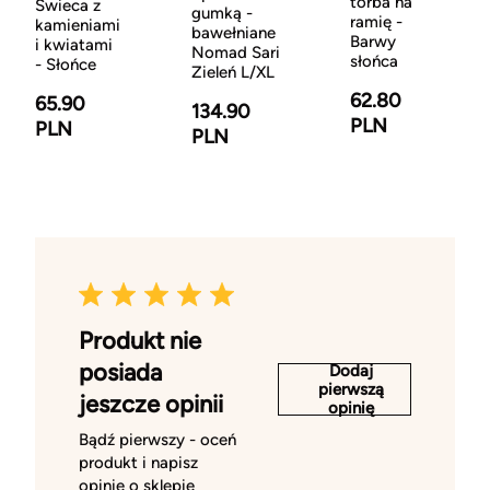
torba na
Świeca z
gumką -
ramię -
kamieniami
bawełniane
Barwy
i kwiatami
Nomad Sari
słońca
- Słońce
Zieleń L/XL
62.80
65.90
134.90
PLN
PLN
PLN
Produkt nie
posiada
Dodaj
pierwszą
jeszcze opinii
opinię
Bądź pierwszy - oceń
produkt i napisz
opinię o sklepie