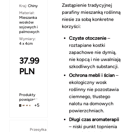
Zastąpienie tradycyjnej
Kraj:
Chiny
parafiny mieszanką roślinną
Materiał:
Mieszanka
niesie za sobą konkretne
wosków
korzyści:
sojowych i
palmowych
Czyste otoczenie
–
Wymiary:
4 x 4cm
roztapiane kostki
zapachowe nie dymią,
37.99
nie kopcą i nie uwalniają
szkodliwych substancji.
PLN
Ochrona mebli i ścian
–
ekologiczny wosk
roślinny nie pozostawia
Produkty
ciemnego, tłustego
powiązane
nalotu na domowych
+5
powierzchniach.
Długi czas aromaterapii
– niski punkt topnienia
Za
Przesyłka