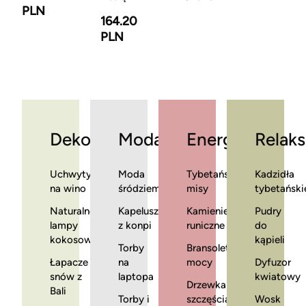
PLN
164.20
PLN
Dekoracje
Moda
Energia
Relaks
Uchwyty
Moda
Tybetańskie
Kadzidła
na wino
śródziemnomorska
misy
tybetański
Naturalne
Kapelusze
Kamienie
Pudry
lampy
z konpi
runiczne
do
kokosowe
kąpieli
Torby
Bransoletki
Łapacze
na
mocy
Dyfuzor
snów z
laptopa
kwiatowy
Drzewka
Bali
Torby i
szczęścia
Wosk