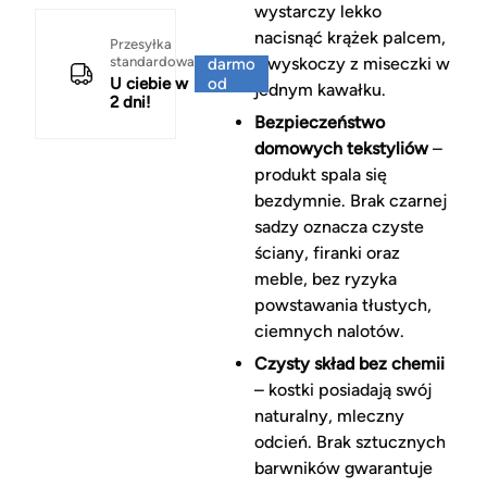
wystarczy lekko
nacisnąć krążek palcem,
Za
Przesyłka
standardowa
a wyskoczy z miseczki w
darmo
U ciebie w
od
jednym kawałku.
2 dni!
150 zł
Bezpieczeństwo
domowych tekstyliów
–
produkt spala się
bezdymnie. Brak czarnej
sadzy oznacza czyste
ściany, firanki oraz
meble, bez ryzyka
powstawania tłustych,
ciemnych nalotów.
Czysty skład bez chemii
– kostki posiadają swój
naturalny, mleczny
odcień. Brak sztucznych
barwników gwarantuje