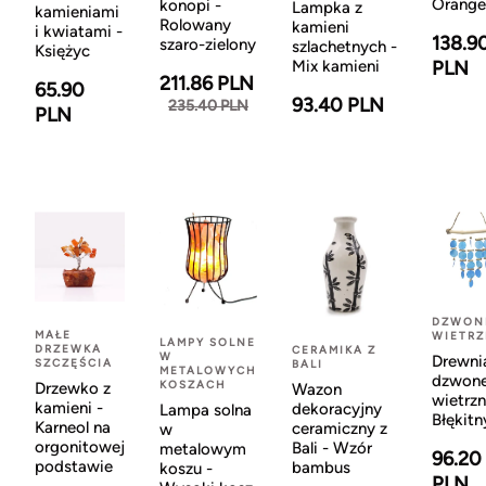
Orange
konopi -
Lampka z
kamieniami
Rolowany
kamieni
i kwiatami -
138.9
szaro-zielony
szlachetnych -
Księżyc
Mix kamieni
PLN
211.86 PLN
65.90
93.40 PLN
235.40 PLN
PLN
DZWON
MAŁE
WIETR
LAMPY SOLNE
DRZEWKA
CERAMIKA Z
W
Drewni
SZCZĘŚCIA
BALI
METALOWYCH
dzwon
KOSZACH
Drzewko z
Wazon
wietrzn
kamieni -
dekoracyjny
Lampa solna
Błękitn
Karneol na
ceramiczny z
w
orgonitowej
Bali - Wzór
metalowym
96.20
podstawie
bambus
koszu -
PLN