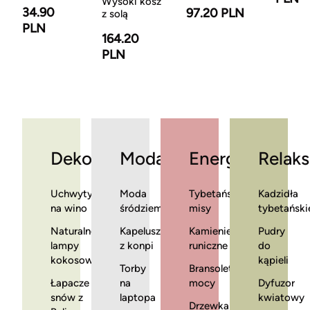
Wysoki kosz
34.90
97.20 PLN
z solą
PLN
164.20
PLN
Dekoracje
Moda
Energia
Relaks
Uchwyty
Moda
Tybetańskie
Kadzidła
na wino
śródziemnomorska
misy
tybetański
Naturalne
Kapelusze
Kamienie
Pudry
lampy
z konpi
runiczne
do
kokosowe
kąpieli
Torby
Bransoletki
Łapacze
na
mocy
Dyfuzor
snów z
laptopa
kwiatowy
Drzewka