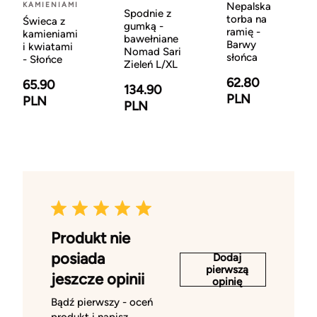
KAMIENIAMI
Nepalska
Spodnie z
torba na
Świeca z
gumką -
ramię -
kamieniami
bawełniane
Barwy
i kwiatami
Nomad Sari
słońca
- Słońce
Zieleń L/XL
62.80
65.90
134.90
PLN
PLN
PLN
Produkt nie
posiada
Dodaj
pierwszą
jeszcze opinii
opinię
Bądź pierwszy - oceń