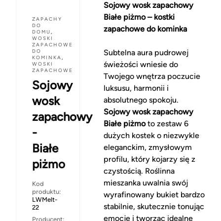
Sojowy wosk zapachowy
Białe piżmo – kostki
ZAPACHY
DO
zapachowe do kominka
DOMU
,
WOSKI
ZAPACHOWE
DO
Subtelna aura pudrowej
KOMINKA
,
świeżości wniesie do
WOSKI
ZAPACHOWE
Twojego wnętrza poczucie
Sojowy
luksusu, harmonii i
wosk
absolutnego spokoju.
Sojowy wosk zapachowy
zapachowy
Białe piżmo
to zestaw 6
-
dużych kostek o niezwykle
Białe
eleganckim, zmysłowym
profilu, który kojarzy się z
piżmo
czystością. Roślinna
mieszanka uwalnia swój
Kod
produktu:
wyrafinowany bukiet bardzo
LWMelt-
stabilnie, skutecznie tonując
22
emocje i tworząc idealne
Producent: