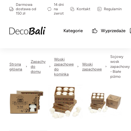
Darmowa
14 dni
dostawa od
na
Kontakt
Regulamin
150 zł
zwrot
Kategorie
Wyprzedaże
Sojowy
Woski
Zapachy
wosk
Strona
zapachowe
Woski
do
zapachowy
główna
do
zapachowe
domu
- Białe
kominka
piżmo