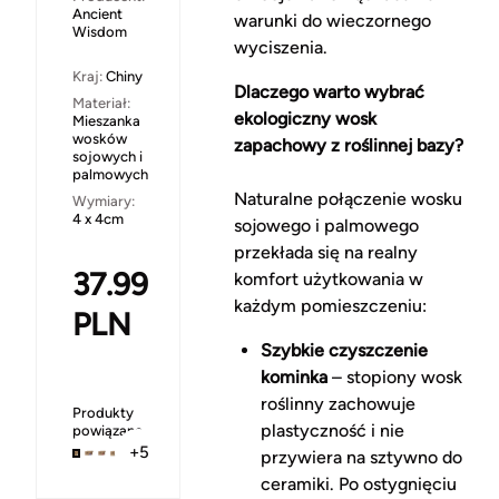
Ancient
warunki do wieczornego
Wisdom
wyciszenia.
Kraj:
Chiny
Dlaczego warto wybrać
Materiał:
ekologiczny wosk
Mieszanka
wosków
zapachowy z roślinnej bazy?
sojowych i
palmowych
Naturalne połączenie wosku
Wymiary:
4 x 4cm
sojowego i palmowego
przekłada się na realny
37.99
komfort użytkowania w
każdym pomieszczeniu:
PLN
Szybkie czyszczenie
kominka
– stopiony wosk
roślinny zachowuje
Produkty
plastyczność i nie
powiązane
+5
przywiera na sztywno do
ceramiki. Po ostygnięciu