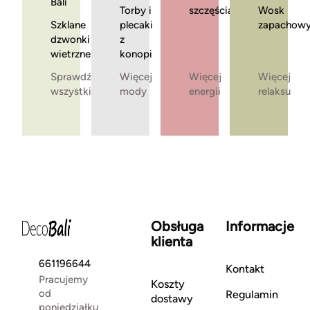
Bali
Torby i
szczęścia
Wosk
Szklane
plecaki
zapachow
dzwonki
z
wietrzne
konopi
Sprawdź
Więcej
Więcej
Więcej
wszystkie
mody
energii
relaksu
Obsługa
Informacje
klienta
661196644
Kontakt
Pracujemy
Koszty
od
Regulamin
dostawy
poniedziałku