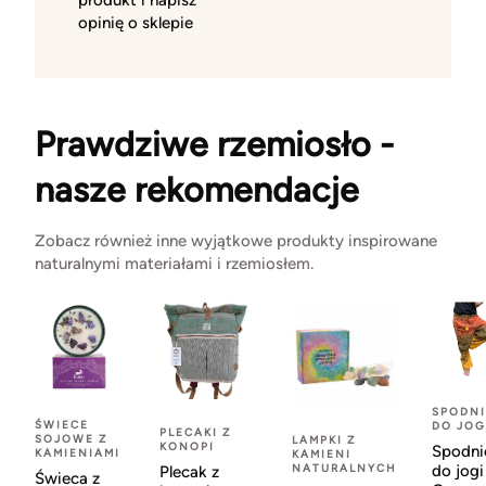
produkt i napisz
opinię o sklepie
Prawdziwe rzemiosło -
nasze rekomendacje
Zobacz również inne wyjątkowe produkty inspirowane
naturalnymi materiałami i rzemiosłem.
SPODNI
ŚWIECE
DO JOG
PLECAKI Z
SOJOWE Z
LAMPKI Z
KONOPI
Spodni
KAMIENIAMI
KAMIENI
NATURALNYCH
do jogi
Plecak z
Świeca z