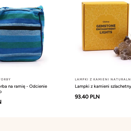
TORBY
LAMPKI Z KAMIENI NATURAL
rba na ramię - Odcienie
Lampki z kamieni szlachetny
o
93.40 PLN
N