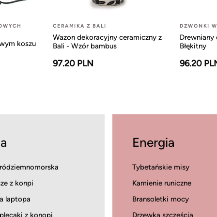
LOWYCH
CERAMIKA Z BALI
DZWONKI W
Wazon dekoracyjny ceramiczny z
Drewniany 
owym koszu
Bali - Wzór bambus
Błękitny
97.20 PLN
96.20 PL
a
Energia
ródziemnomorska
Tybetańskie misy
ze z konpi
Kamienie runiczne
a laptopa
Bransoletki mocy
 plecaki z konopi
Drzewka szczęścia