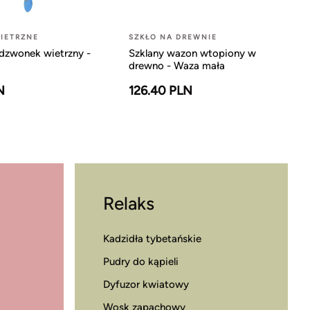
IETRZNE
SZKŁO NA DREWNIE
dzwonek wietrzny -
Szklany wazon wtopiony w
drewno - Waza mała
N
126.40 PLN
Relaks
Kadzidła tybetańskie
Pudry do kąpieli
Dyfuzor kwiatowy
Wosk zapachowy