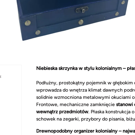
Niebieska skrzynka w stylu kolonialnym – pła
E
Podłużny, prostokątny pojemnik w głębokim o
wprowadza do wnętrza klimat dawnych podró
solidnie wzmocniona metalowymi okuciami ora
Frontowe, mechaniczne zamknięcie
stanowi
wewnątrz przedmiotów
. Płaska konstrukcja 
schowek na zegarki, przybory do pisania, biż
Drewnopodobny organizer kolonialny – najwa