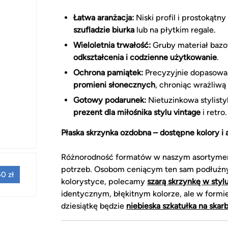
Łatwa aranżacja:
Niski profil i prostokątny
szufladzie biurka
lub na płytkim regale.
Wieloletnia trwałość:
Gruby materiał bazo
odkształcenia i codzienne użytkowanie
.
Ochrona pamiątek:
Precyzyjnie dopasowan
promieni słonecznych
, chroniąc wrażliwą
Gotowy podarunek:
Nietuzinkowa stylisty
prezent dla miłośnika stylu vintage
i retro.
Płaska skrzynka ozdobna – dostępne kolory i 
Różnorodność formatów w naszym asortymenc
potrzeb. Osobom ceniącym ten sam podłużny, 
0 zł
kolorystyce, polecamy
szarą skrzynkę w styl
identycznym, błękitnym kolorze, ale w form
dziesiątkę będzie
niebieska szkatułka na skar