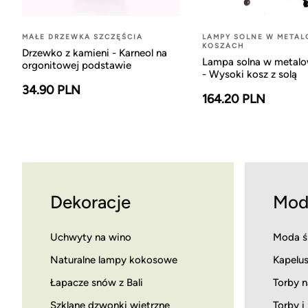
MAŁE DRZEWKA SZCZĘŚCIA
LAMPY SOLNE W META
KOSZACH
Drzewko z kamieni - Karneol na
Lampa solna w metal
orgonitowej podstawie
- Wysoki kosz z solą
34.90 PLN
164.20 PLN
Dekoracje
Mod
Uchwyty na wino
Moda ś
Naturalne lampy kokosowe
Kapelus
Łapacze snów z Bali
Torby n
Szklane dzwonki wietrzne
Torby i