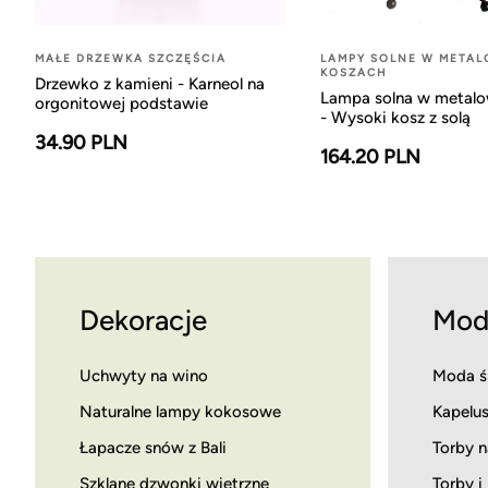
MAŁE DRZEWKA SZCZĘŚCIA
LAMPY SOLNE W META
KOSZACH
Drzewko z kamieni - Karneol na
Lampa solna w metal
orgonitowej podstawie
- Wysoki kosz z solą
34.90 PLN
164.20 PLN
Dekoracje
Mod
Uchwyty na wino
Moda ś
Naturalne lampy kokosowe
Kapelus
Łapacze snów z Bali
Torby n
Szklane dzwonki wietrzne
Torby i