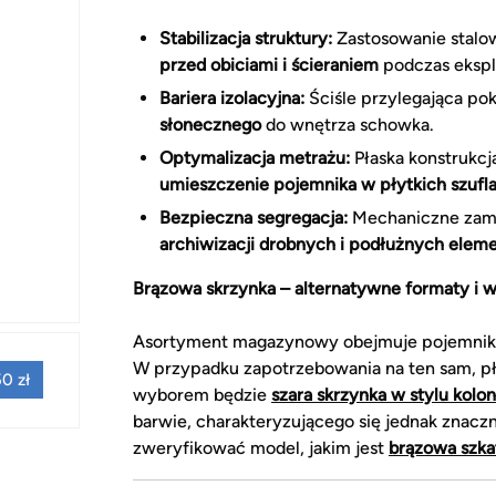
Stabilizacja struktury:
Zastosowanie stal
przed obiciami i ścieraniem
podczas eksplo
Bariera izolacyjna:
Ściśle przylegająca p
słonecznego
do wnętrza schowka.
Optymalizacja metrażu:
Płaska konstrukcj
umieszczenie pojemnika w płytkich szufl
Bezpieczna segregacja:
Mechaniczne zamk
archiwizacji drobnych i podłużnych ele
Brązowa skrzynka – alternatywne formaty i 
Asortyment magazynowy obejmuje pojemniki 
W przypadku zapotrzebowania na ten sam, płas
0 zł
wyborem będzie
szara skrzynka w stylu kolo
barwie, charakteryzującego się jednak znac
zweryfikować model, jakim jest
brązowa szka