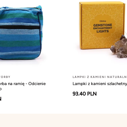
TORBY
LAMPKI Z KAMIENI NATURAL
rba na ramię - Odcienie
Lampki z kamieni szlachetny
o
93.40 PLN
N