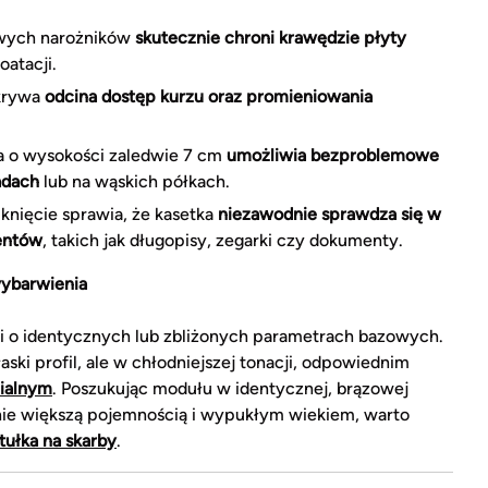
owych narożników
skutecznie chroni krawędzie płyty
atacji.
okrywa
odcina dostęp kurzu oraz promieniowania
a o wysokości zaledwie 7 cm
umożliwia bezproblemowe
adach
lub na wąskich półkach.
nięcie sprawia, że kasetka
niezawodnie sprawdza się w
mentów
, takich jak długopisy, zegarki czy dokumenty.
wybarwienia
o identycznych lub zbliżonych parametrach bazowych.
ki profil, ale w chłodniejszej tonacji, odpowiednim
nialnym
. Poszukując modułu w identycznej, brązowej
znie większą pojemnością i wypukłym wiekiem, warto
tułka na skarby
.