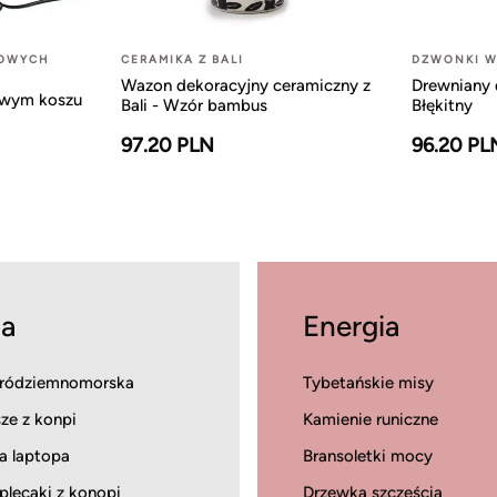
LOWYCH
CERAMIKA Z BALI
DZWONKI W
Wazon dekoracyjny ceramiczny z
Drewniany 
owym koszu
Bali - Wzór bambus
Błękitny
97.20 PLN
96.20 PL
a
Energia
ródziemnomorska
Tybetańskie misy
ze z konpi
Kamienie runiczne
a laptopa
Bransoletki mocy
 plecaki z konopi
Drzewka szczęścia