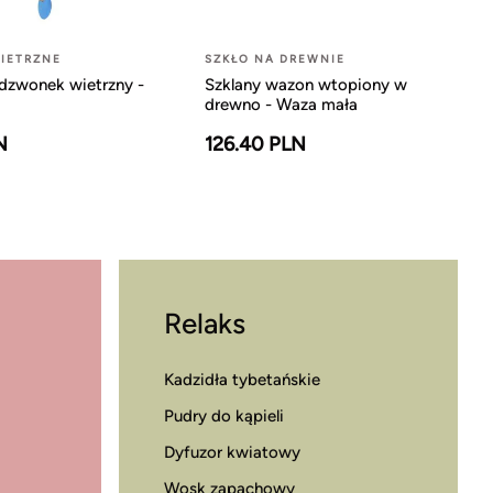
IETRZNE
SZKŁO NA DREWNIE
dzwonek wietrzny -
Szklany wazon wtopiony w
drewno - Waza mała
N
126.40 PLN
Relaks
Kadzidła tybetańskie
Pudry do kąpieli
Dyfuzor kwiatowy
Wosk zapachowy