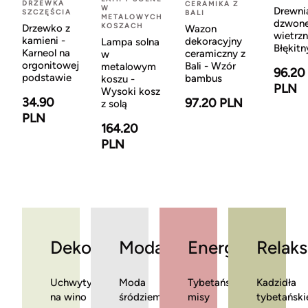
DRZEWKA
CERAMIKA Z
W
Drewni
SZCZĘŚCIA
BALI
METALOWYCH
dzwon
KOSZACH
Drzewko z
Wazon
wietrzn
kamieni -
dekoracyjny
Lampa solna
Błękitn
Karneol na
ceramiczny z
w
orgonitowej
Bali - Wzór
metalowym
96.20
podstawie
bambus
koszu -
PLN
Wysoki kosz
34.90
97.20 PLN
z solą
PLN
164.20
PLN
Dekoracje
Moda
Energia
Relaks
Uchwyty
Moda
Tybetańskie
Kadzidła
na wino
śródziemnomorska
misy
tybetański