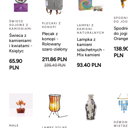
SPODNI
ŚWIECE
DO JOG
PLECAKI Z
SOJOWE Z
LAMPKI Z
KONOPI
Spodni
KAMIENIAMI
KAMIENI
NATURALNYCH
do jogi
Plecak z
Świeca z
Orange
konopi -
Lampka z
kamieniami
Rolowany
kamieni
i kwiatami -
138.9
szaro-zielony
szlachetnych -
Księżyc
Mix kamieni
PLN
211.86 PLN
65.90
93.40 PLN
235.40 PLN
PLN
DZWON
MAŁE
WIETR
LAMPY SOLNE