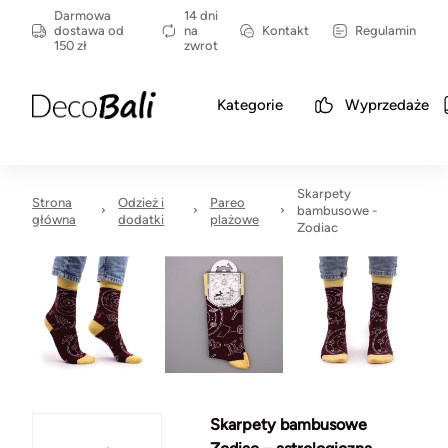
Darmowa
14 dni
dostawa od
na
Kontakt
Regulamin
150 zł
zwrot
Kategorie
Wyprzedaże
Skarpety
Strona
Odzież i
Pareo
bambusowe -
główna
dodatki
plażowe
Zodiac
Skarpety bambusowe