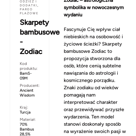
Zodiac – astrologiczna
ODZIEŻ I
DODATKI
,
symbolika w nowoczesnym
PAREO
PLAŻOWE
wydaniu
Skarpety
Fascynuje Cię wpływ ciał
bambusowe
niebieskich na osobowość i
-
życiowe ścieżki? Skarpety
Zodiac
bambusowe Zodiac to
propozycja stworzona dla
Kod
osób, które cenią subtelne
produktu:
nawiązania do astrologii i
BamS-
09M
kosmicznego porządku.
Producent:
Znaki zodiaku od wieków
Ancient
pomagają nam
Wisdom
interpretować charakter
Kraj:
oraz przewidywać przyszłe
Turcja
wydarzenia. Ten model
Materiał:
stanowi doskonały sposób
70%
Bambus
na wyrażenie swoich pasji w
28,5%