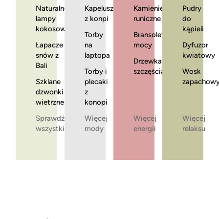
Naturalne
Kapelusze
Kamienie
Pudry
lampy
z konpi
runiczne
do
kokosowe
kąpieli
Torby
Bransoletki
Łapacze
na
mocy
Dyfuzor
snów z
laptopa
kwiatowy
Drzewka
Bali
Torby i
szczęścia
Wosk
Szklane
plecaki
zapachow
dzwonki
z
wietrzne
konopi
Sprawdź
Więcej
Więcej
Więcej
wszystkie
mody
energii
relaksu