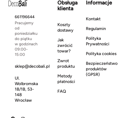
Obsługa
Informacje
klienta
661196644
Kontakt
Pracujemy
Koszty
od
Regulamin
dostawy
poniedziałku
Polityka
do piątku
Jak
Prywatności
w godzinach
zwrócić
09:00-
towar?
Polityka cookies
15:00
Zwrot
Bezpieczeństwo
sklep@decobali.pl
produktu
produktów
(GPSR)
Metody
Ul.
płatności
Wolbromska
18/1B, 53-
FAQ
148
Wrocław