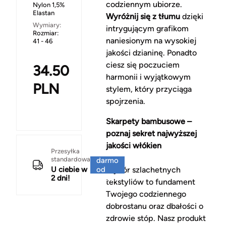
codziennym ubiorze.
Nylon 1,5%
Elastan
Wyróżnij się z tłumu
dzięki
Wymiary:
intrygującym grafikom
Rozmiar:
naniesionym na wysokiej
41 - 46
jakości dzianinę. Ponadto
ciesz się poczuciem
34.50
harmonii i wyjątkowym
PLN
stylem, który przyciąga
spojrzenia.
Skarpety bambusowe –
poznaj sekret najwyższej
jakości włókien
Za
Przesyłka
standardowa
darmo
U ciebie w
od
Wybór szlachetnych
2 dni!
150 zł
tekstyliów to fundament
Twojego codziennego
dobrostanu oraz dbałości o
zdrowie stóp. Nasz produkt