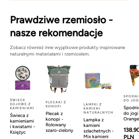
Prawdziwe rzemiosło -
nasze rekomendacje
Zobacz również inne wyjątkowe produkty inspirowane
naturalnymi materiałami i rzemiosłem.
SPODNI
ŚWIECE
DO JOG
PLECAKI Z
SOJOWE Z
LAMPKI Z
KONOPI
Spodni
KAMIENIAMI
KAMIENI
NATURALNYCH
do jogi
Plecak z
Świeca z
Orange
konopi -
Lampka z
kamieniami
Rolowany
kamieni
i kwiatami -
138.9
szaro-zielony
szlachetnych -
Księżyc
Mix kamieni
PLN