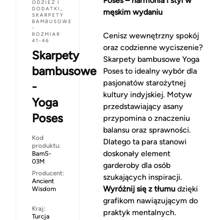
Poses – harmonia i styl w
ODZIEŻ I
DODATKI
,
męskim wydaniu
SKARPETY
BAMBUSOWE
-
ROZMIAR
Cenisz wewnętrzny spokój
41-46
oraz codzienne wyciszenie?
Skarpety
Skarpety bambusowe Yoga
bambusowe
Poses to idealny wybór dla
pasjonatów starożytnej
-
kultury indyjskiej. Motyw
Yoga
przedstawiający asany
Poses
przypomina o znaczeniu
balansu oraz sprawności.
Kod
Dlatego ta para stanowi
produktu:
doskonały element
BamS-
03M
garderoby dla osób
Producent:
szukających inspiracji.
Ancient
Wyróżnij się z tłumu
dzięki
Wisdom
grafikom nawiązującym do
Kraj:
praktyk mentalnych.
Turcja