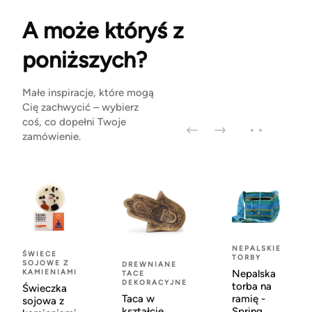
A może któryś z
poniższych?
Małe inspiracje, które mogą
Cię zachwycić – wybierz
coś, co dopełni Twoje
zamówienie.
NEPALSKIE
ŚWIECE
TORBY
SOJOWE Z
DREWNIANE
KAMIENIAMI
Nepalska
TACE
DEKORACYJNE
torba na
Świeczka
Taca w
ramię -
sojowa z
kształcie
Spring