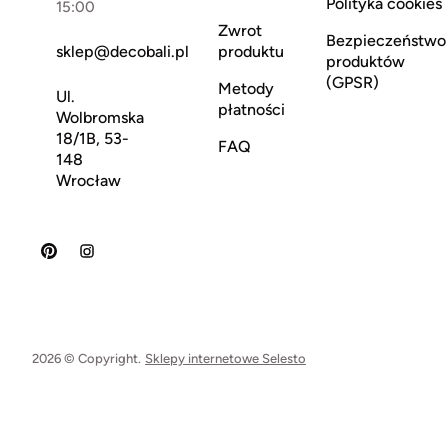
Polityka cookies
15:00
Zwrot
Bezpieczeństwo
sklep@decobali.pl
produktu
produktów
(GPSR)
Metody
Ul.
płatności
Wolbromska
18/1B, 53-
FAQ
148
Wrocław
2026 © Copyright.
Sklepy internetowe Selesto