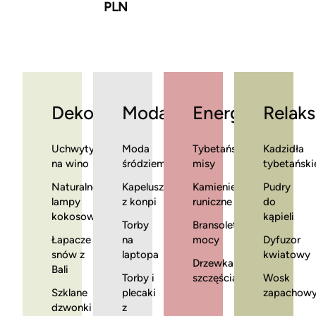
PLN
Dekoracje
Moda
Energia
Relaks
Uchwyty
Moda
Tybetańskie
Kadzidła
na wino
śródziemnomorska
misy
tybetański
Naturalne
Kapelusze
Kamienie
Pudry
lampy
z konpi
runiczne
do
kokosowe
kąpieli
Torby
Bransoletki
Łapacze
na
mocy
Dyfuzor
snów z
laptopa
kwiatowy
Drzewka
Bali
Torby i
szczęścia
Wosk
Szklane
plecaki
zapachow
dzwonki
z