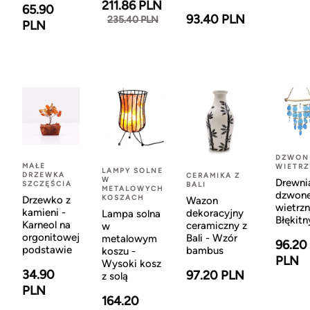
211.86 PLN
65.90
93.40 PLN
235.40 PLN
PLN
DZWON
MAŁE
WIETR
LAMPY SOLNE
DRZEWKA
CERAMIKA Z
W
Drewni
SZCZĘŚCIA
BALI
METALOWYCH
dzwon
KOSZACH
Drzewko z
Wazon
wietrzn
kamieni -
dekoracyjny
Lampa solna
Błękitn
Karneol na
ceramiczny z
w
orgonitowej
Bali - Wzór
metalowym
96.20
podstawie
bambus
koszu -
PLN
Wysoki kosz
34.90
97.20 PLN
z solą
PLN
164.20