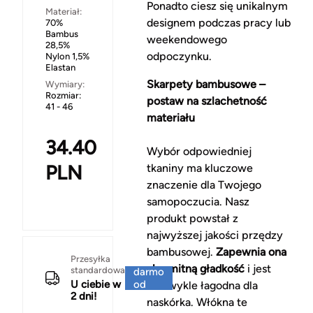
Ponadto ciesz się unikalnym
Materiał:
designem podczas pracy lub
70%
Bambus
weekendowego
28,5%
odpoczynku.
Nylon 1,5%
Elastan
Skarpety bambusowe –
Wymiary:
Rozmiar:
postaw na szlachetność
41 - 46
materiału
34.40
Wybór odpowiedniej
PLN
tkaniny ma kluczowe
znaczenie dla Twojego
samopoczucia. Nasz
produkt powstał z
najwyższej jakości przędzy
bambusowej.
Zapewnia ona
Za
Przesyłka
aksamitną gładkość
i jest
standardowa
darmo
U ciebie w
od
niezwykle łagodna dla
2 dni!
150 zł
naskórka. Włókna te