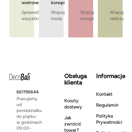
wietrzne
konopi
Sprawdź
Więcej
Więcej
Więcej
wszystkie
mody
energii
relaksu
Obsługa
Informacje
klienta
661196644
Kontakt
Pracujemy
Koszty
od
Regulamin
dostawy
poniedziałku
Polityka
do piątku
Jak
Prywatności
w godzinach
zwrócić
09:00-
towar?