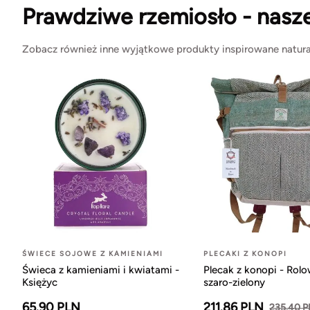
Prawdziwe rzemiosło - nasz
Zobacz również inne wyjątkowe produkty inspirowane natura
ŚWIECE SOJOWE Z KAMIENIAMI
PLECAKI Z KONOPI
Świeca z kamieniami i kwiatami -
Plecak z konopi - Rol
Księżyc
szaro-zielony
65.90 PLN
211.86 PLN
235.40 