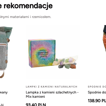
e rekomendacje
lnymi materiałami i rzemiosłem.
LAMPKI Z KAMIENI NATURALNYCH
SPODNIE D
owany
Lampka z kamieni szlachetnych -
Spodnie do
Mix kamieni
138.90 P
93.40 PLN
PLN