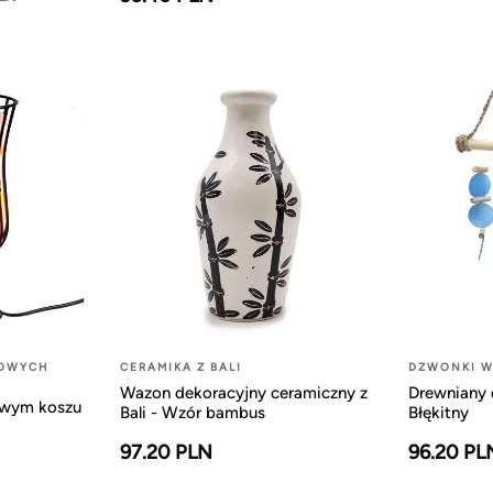
LOWYCH
CERAMIKA Z BALI
DZWONKI W
Wazon dekoracyjny ceramiczny z
Drewniany 
owym koszu
Bali - Wzór bambus
Błękitny
97.20 PLN
96.20 PL