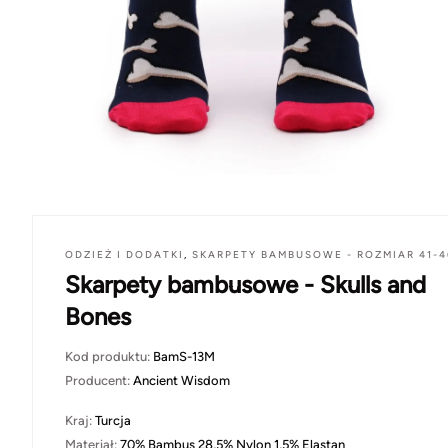
ODZIEŻ I DODATKI
,
SKARPETY BAMBUSOWE - ROZMIAR 41-4
Skarpety bambusowe - Skulls and
Bones
Kod produktu:
BamS-13M
Producent:
Ancient Wisdom
Kraj:
Turcja
Materiał:
70% Bambus 28,5% Nylon 1,5% Elastan