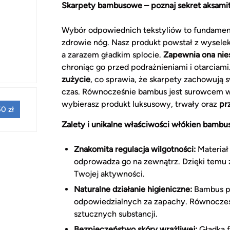
Skarpety bambusowe – poznaj sekret aksamit
Wybór odpowiednich tekstyliów to fundamen
zdrowie nóg. Nasz produkt powstał z wysel
a zarazem gładkim splocie.
Zapewnia ona nie
chroniąc go przed podrażnieniami i otarciami
zużycie
, co sprawia, że skarpety zachowują s
czas. Równocześnie bambus jest surowcem w 
wybierasz produkt luksusowy, trwały oraz
pr
0 zł
Zalety i unikalne właściwości włókien bambu
Znakomita regulacja wilgotności:
Materiał
odprowadza go na zewnątrz. Dzięki temu 
Twojej aktywności.
Naturalne działanie higieniczne:
Bambus po
odpowiedzialnych za zapachy. Równocześ
sztucznych substancji.
Bezpieczeństwo skóry wrażliwej:
Gładka f