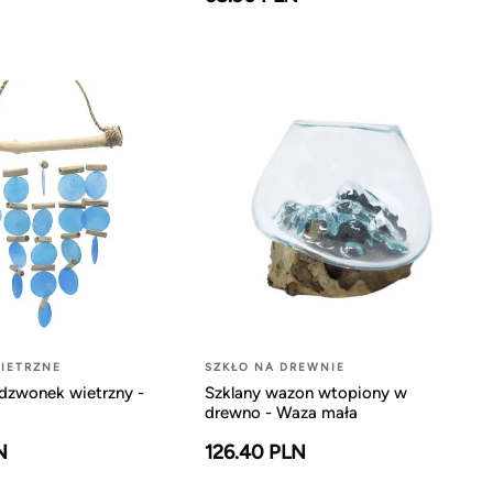
IETRZNE
SZKŁO NA DREWNIE
dzwonek wietrzny -
Szklany wazon wtopiony w
drewno - Waza mała
N
126.40 PLN