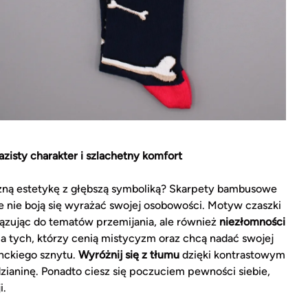
isty charakter i szlachetny komfort
żną estetykę z głębszą symboliką? Skarpety bambusowe
re nie boją się wyrażać swojej osobowości. Motyw czaszki
iązując do tematów przemijania, ale również
niezłomności
dla tych, którzy cenią mistycyzm oraz chcą nadać swojej
anckiego sznytu.
Wyróżnij się z tłumu
dzięki kontrastowym
zianinę. Ponadto ciesz się poczuciem pewności siebie,
i.