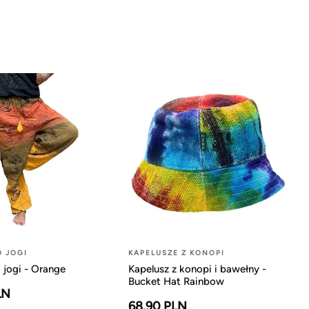
O JOGI
KAPELUSZE Z KONOPI
 jogi - Orange
Kapelusz z konopi i bawełny -
Bucket Hat Rainbow
LN
68.90 PLN