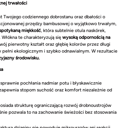
nej trwałości
t Twojego codziennego dobrostanu oraz dbałości o
ekcjonowanej przędzy bambusowej o wyjątkowo trwałym,
spotykaną miękkość
, która subtelnie otula naskórek,
. Włókna te charakteryzują się
wysoką odpornością na
wój pierwotny kształt oraz głębię kolorów przez długi
pełni ekologicznym i szybko odnawialnym. W rezultacie
zyjazny środowisku.
sa
 sprawnie pochłania nadmiar potu i błyskawicznie
zapewnia stopom suchość oraz komfort niezależnie od
siada strukturę ograniczającą rozwój drobnoustrojów
nie pozwala to na zachowanie świeżości bez stosowania
aktura dzianiny nie powoduje mikrourazów ani reakcji