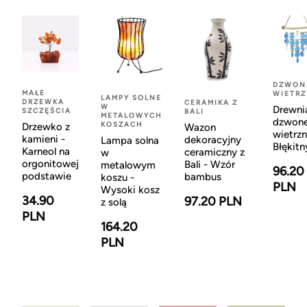
DZWON
MAŁE
WIETR
LAMPY SOLNE
DRZEWKA
CERAMIKA Z
W
Drewni
SZCZĘŚCIA
BALI
METALOWYCH
dzwon
KOSZACH
Drzewko z
Wazon
wietrzn
kamieni -
dekoracyjny
Lampa solna
Błękitn
Karneol na
ceramiczny z
w
orgonitowej
Bali - Wzór
metalowym
96.20
podstawie
bambus
koszu -
PLN
Wysoki kosz
34.90
97.20 PLN
z solą
PLN
164.20
PLN