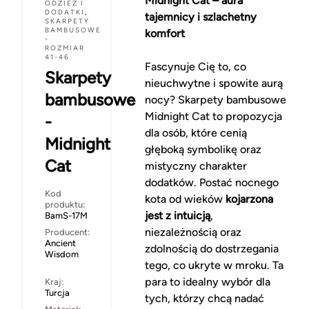
Midnight Cat – aura
ODZIEŻ I
DODATKI
,
tajemnicy i szlachetny
SKARPETY
BAMBUSOWE
komfort
-
ROZMIAR
41-46
Fascynuje Cię to, co
Skarpety
nieuchwytne i spowite aurą
bambusowe
nocy? Skarpety bambusowe
Midnight Cat to propozycja
-
dla osób, które cenią
Midnight
głęboką symbolikę oraz
Cat
mistyczny charakter
dodatków. Postać nocnego
Kod
kota od wieków
kojarzona
produktu:
jest z intuicją
,
BamS-17M
niezależnością oraz
Producent:
Ancient
zdolnością do dostrzegania
Wisdom
tego, co ukryte w mroku. Ta
para to idealny wybór dla
Kraj:
Turcja
tych, którzy chcą nadać