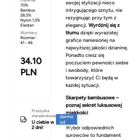
Materiał:
swojej stylizacji nieco
70%
intrygującego sznytu, nie
Bambus
28,5%
rezygnując przy tym z
Nylon 1,5%
elegancji.
Wyróżnij się z
Elastan
tłumu
dzięki wyrazistej
Wymiary:
Rozmiar:
grafice naniesionej na
41 - 46
najwyższej jakości dzianinę.
Ponadto ciesz się
34.10
poczuciem pewności siebie
PLN
i swobody, które
towarzyszyć Ci będą w
każdej sytuacji.
Skarpety bambusowe –
poznaj sekret luksusowej
Za
Przesyłka
miękkości
standardowa
darmo
U ciebie w
od
2 dni!
Wybór odpowiednich
150 zł
surowców to fundament