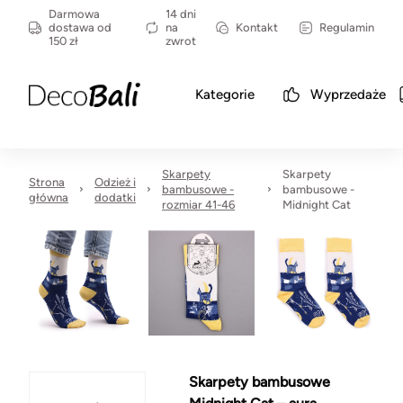
Darmowa
14 dni
dostawa od
na
Kontakt
Regulamin
150 zł
zwrot
Kategorie
Wyprzedaże
Skarpety
Skarpety
Strona
Odzież i
bambusowe -
bambusowe -
główna
dodatki
rozmiar 41-46
Midnight Cat
Skarpety bambusowe