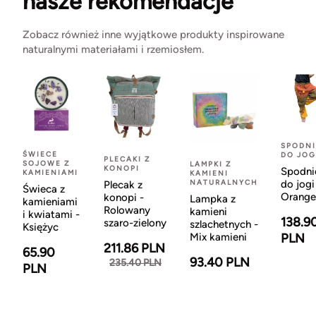
nasze rekomendacje
Zobacz również inne wyjątkowe produkty inspirowane
naturalnymi materiałami i rzemiosłem.
SPODNI
ŚWIECE
DO JOG
PLECAKI Z
SOJOWE Z
LAMPKI Z
KONOPI
Spodni
KAMIENIAMI
KAMIENI
NATURALNYCH
do jogi
Plecak z
Świeca z
Orange
konopi -
Lampka z
kamieniami
Rolowany
kamieni
i kwiatami -
138.9
szaro-zielony
szlachetnych -
Księżyc
Mix kamieni
PLN
211.86 PLN
65.90
93.40 PLN
235.40 PLN
PLN