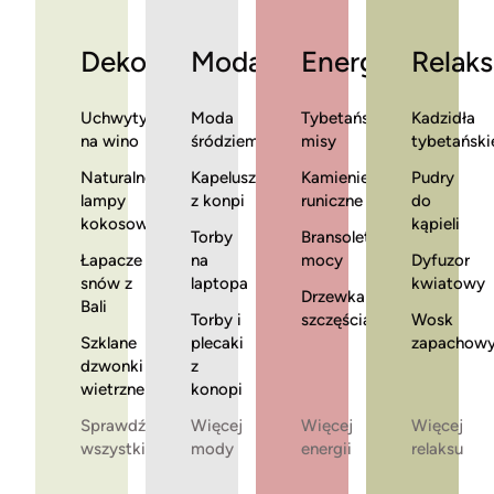
Dekoracje
Moda
Energia
Relaks
Uchwyty
Moda
Tybetańskie
Kadzidła
na wino
śródziemnomorska
misy
tybetański
Naturalne
Kapelusze
Kamienie
Pudry
lampy
z konpi
runiczne
do
kokosowe
kąpieli
Torby
Bransoletki
Łapacze
na
mocy
Dyfuzor
snów z
laptopa
kwiatowy
Drzewka
Bali
Torby i
szczęścia
Wosk
Szklane
plecaki
zapachow
dzwonki
z
wietrzne
konopi
Sprawdź
Więcej
Więcej
Więcej
wszystkie
mody
energii
relaksu