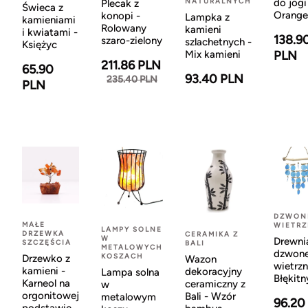
NATURALNYCH
do jogi
Plecak z
Świeca z
Orange
konopi -
Lampka z
kamieniami
Rolowany
kamieni
i kwiatami -
138.9
szaro-zielony
szlachetnych -
Księżyc
Mix kamieni
PLN
211.86 PLN
65.90
93.40 PLN
235.40 PLN
PLN
DZWON
MAŁE
WIETR
LAMPY SOLNE
DRZEWKA
CERAMIKA Z
W
Drewni
SZCZĘŚCIA
BALI
METALOWYCH
dzwon
KOSZACH
Drzewko z
Wazon
wietrzn
kamieni -
dekoracyjny
Lampa solna
Błękitn
Karneol na
ceramiczny z
w
orgonitowej
Bali - Wzór
metalowym
96.20