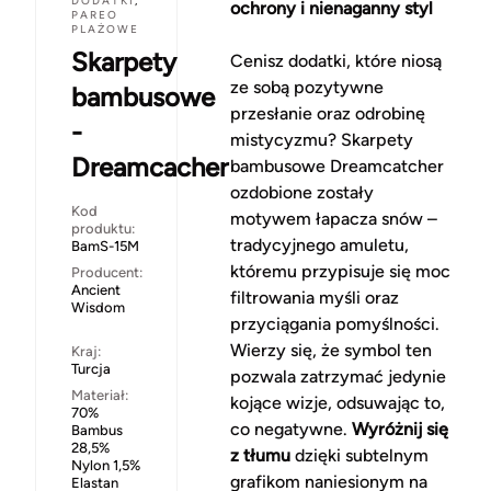
DODATKI
,
ochrony i nienaganny styl
PAREO
PLAŻOWE
Skarpety
Cenisz dodatki, które niosą
ze sobą pozytywne
bambusowe
przesłanie oraz odrobinę
-
mistycyzmu? Skarpety
Dreamcacher
bambusowe Dreamcatcher
ozdobione zostały
Kod
motywem łapacza snów –
produktu:
tradycyjnego amuletu,
BamS-15M
któremu przypisuje się moc
Producent:
Ancient
filtrowania myśli oraz
Wisdom
przyciągania pomyślności.
Wierzy się, że symbol ten
Kraj:
Turcja
pozwala zatrzymać jedynie
Materiał:
kojące wizje, odsuwając to,
70%
co negatywne.
Wyróżnij się
Bambus
28,5%
z tłumu
dzięki subtelnym
Nylon 1,5%
grafikom naniesionym na
Elastan