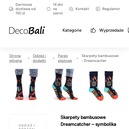
Darmowa
14 dni
dostawa od
na
Kontakt
Regulamin
150 zł
zwrot
Kategorie
Wyprzedaże
Strona
Odzież i
Pareo
Skarpety bambusowe
główna
dodatki
plażowe
- Dreamcacher
Skarpety bambusowe
Dreamcatcher – symbolika
ODZIEŻ I