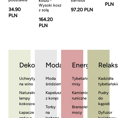
podstawie
bambus
koszu -
PLN
Wysoki kosz
34.90
97.20 PLN
z solą
PLN
164.20
PLN
Dekoracje
Moda
Energia
Relaks
Uchwyty
Moda
Tybetańskie
Kadzidła
na wino
śródziemnomorska
misy
tybetański
Naturalne
Kapelusze
Kamienie
Pudry
lampy
z konpi
runiczne
do
kokosowe
kąpieli
Torby
Bransoletki
Łapacze
na
mocy
Dyfuzor