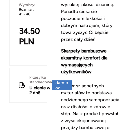
wysokiej jakości dzianinę.
Wymiary:
Rozmiar:
Ponadto ciesz się
41 - 46
poczuciem lekkości i
dobrym nastrojem, który
34.50
towarzyszyć Ci będzie
PLN
przez cały dzień.
Skarpety bambusowe –
aksamitny komfort dla
wymagających
użytkowników
Za
Przesyłka
standardowa
darmo
Wybór szlachetnych
U ciebie w
od
materiałów to podstawa
2 dni!
150 zł
codziennego samopoczucia
oraz dbałości o zdrowie
stóp. Nasz produkt powstał
z wyselekcjonowanej
przędzy bambusowej o