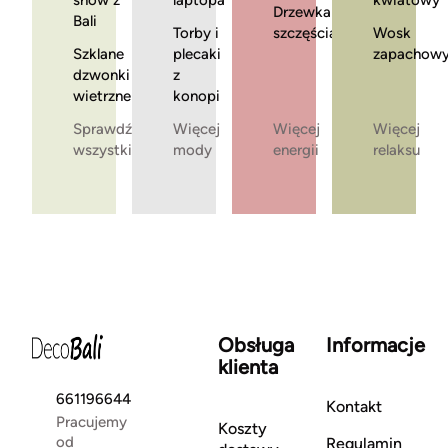
snów z
laptopa
kwiatowy
Drzewka
Bali
Torby i
szczęścia
Wosk
Szklane
plecaki
zapachow
dzwonki
z
wietrzne
konopi
Sprawdź
Więcej
Więcej
Więcej
wszystkie
mody
energii
relaksu
Obsługa
Informacje
klienta
661196644
Kontakt
Pracujemy
Koszty
od
Regulamin