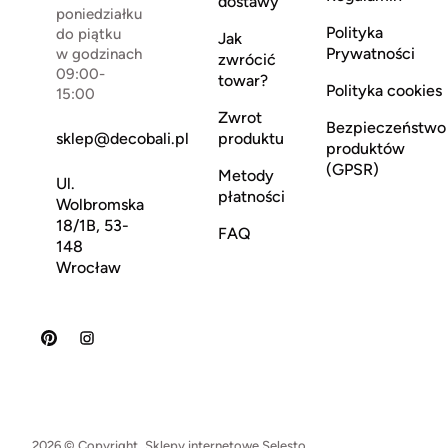
dostawy
poniedziałku
Polityka
do piątku
Jak
Prywatności
w godzinach
zwrócić
09:00-
towar?
Polityka cookies
15:00
Zwrot
Bezpieczeństwo
sklep@decobali.pl
produktu
produktów
(GPSR)
Metody
Ul.
płatności
Wolbromska
18/1B, 53-
FAQ
148
Wrocław
2026 © Copyright.
Sklepy internetowe Selesto