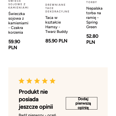
ŚWIECE
TORBY
SOJOWE Z
DREWNIANE
KAMIENIAMI
Nepalska
TACE
DEKORACYJNE
torba na
Świeczka
Taca w
ramię -
sojowa z
kształcie
Spring
kamieniami
Hamsy -
Green
- Czakra
Twarz Buddy
korzenia
52.80
85.90 PLN
59.90
PLN
PLN
Produkt nie
posiada
Dodaj
pierwszą
jeszcze opinii
opinię
Bądź pierwszy - oceń