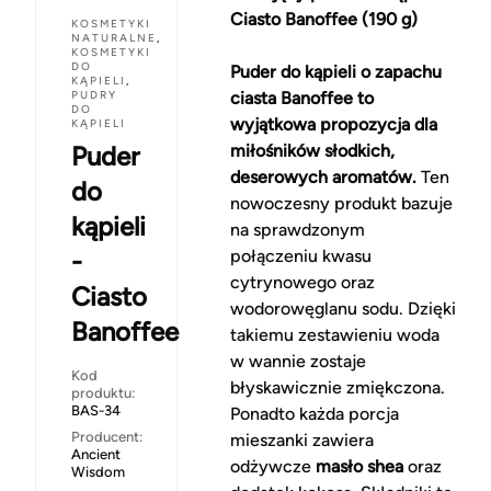
Ciasto Banoffee (190 g)
KOSMETYKI
NATURALNE
,
KOSMETYKI
DO
Puder do kąpieli o zapachu
KĄPIELI
,
PUDRY
ciasta Banoffee to
DO
wyjątkowa propozycja dla
KĄPIELI
Puder
miłośników słodkich,
deserowych aromatów.
Ten
do
nowoczesny produkt bazuje
kąpieli
na sprawdzonym
-
połączeniu kwasu
cytrynowego oraz
Ciasto
wodorowęglanu sodu. Dzięki
Banoffee
takiemu zestawieniu woda
w wannie zostaje
Kod
błyskawicznie zmiękczona.
produktu:
BAS-34
Ponadto każda porcja
Producent:
mieszanki zawiera
Ancient
odżywcze
masło shea
oraz
Wisdom