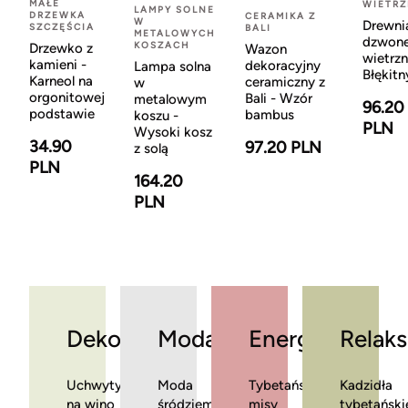
MAŁE
WIETR
LAMPY SOLNE
DRZEWKA
CERAMIKA Z
W
Drewni
SZCZĘŚCIA
BALI
METALOWYCH
dzwon
KOSZACH
Drzewko z
Wazon
wietrzn
kamieni -
dekoracyjny
Lampa solna
Błękitn
Karneol na
ceramiczny z
w
orgonitowej
Bali - Wzór
metalowym
96.20
podstawie
bambus
koszu -
PLN
Wysoki kosz
34.90
97.20 PLN
z solą
PLN
164.20
PLN
Dekoracje
Moda
Energia
Relaks
Uchwyty
Moda
Tybetańskie
Kadzidła
na wino
śródziemnomorska
misy
tybetański