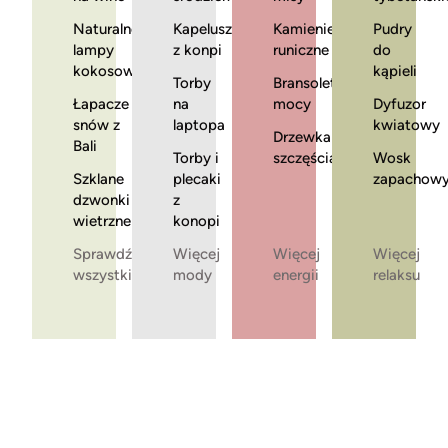
Naturalne
Kapelusze
Kamienie
Pudry
lampy
z konpi
runiczne
do
kokosowe
kąpieli
Torby
Bransoletki
Łapacze
na
mocy
Dyfuzor
snów z
laptopa
kwiatowy
Drzewka
Bali
Torby i
szczęścia
Wosk
Szklane
plecaki
zapachow
dzwonki
z
wietrzne
konopi
Sprawdź
Więcej
Więcej
Więcej
wszystkie
mody
energii
relaksu