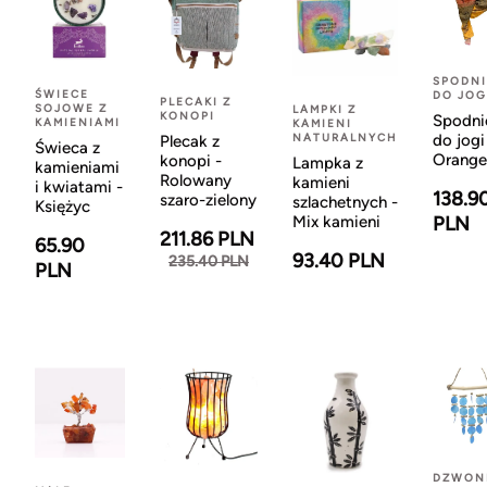
SPODNI
ŚWIECE
DO JOG
PLECAKI Z
SOJOWE Z
LAMPKI Z
KONOPI
Spodni
KAMIENIAMI
KAMIENI
NATURALNYCH
do jogi
Plecak z
Świeca z
Orange
konopi -
Lampka z
kamieniami
Rolowany
kamieni
i kwiatami -
138.9
szaro-zielony
szlachetnych -
Księżyc
Mix kamieni
PLN
211.86 PLN
65.90
93.40 PLN
235.40 PLN
PLN
DZWON