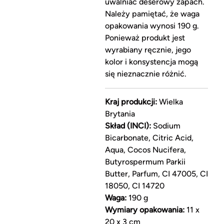
uwalniać deserowy zapach.
Należy pamiętać, że waga
opakowania wynosi 190 g.
Ponieważ produkt jest
wyrabiany ręcznie, jego
kolor i konsystencja mogą
się nieznacznie różnić.
Kraj produkcji:
Wielka
Brytania
Skład (INCI):
Sodium
Bicarbonate, Citric Acid,
Aqua, Cocos Nucifera,
Butyrospermum Parkii
Butter, Parfum, CI 47005, CI
18050, CI 14720
Waga:
190 g
Wymiary opakowania:
11 x
20 x 3 cm