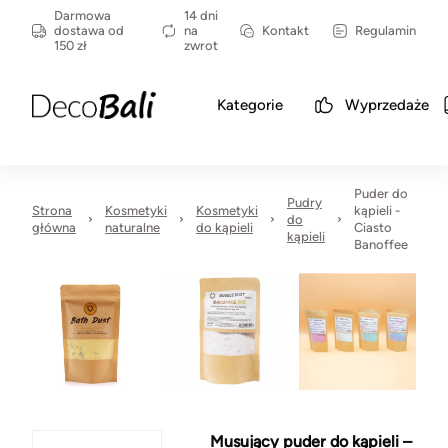
Darmowa
14 dni
dostawa od
na
Kontakt
Regulamin
150 zł
zwrot
Kategorie
Wyprzedaże
Puder do
Pudry
Strona
Kosmetyki
Kosmetyki
kąpieli -
do
główna
naturalne
do kąpieli
Ciasto
kąpieli
Banoffee
Musujący puder do kąpieli –