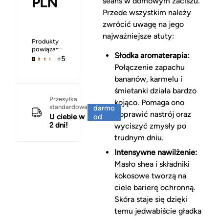
PLN
seans w domowym zaciszu.
Przede wszystkim należy
zwrócić uwagę na jego
najważniejsze atuty:
Produkty
powiązane
Słodka aromaterapia:
+5
Połączenie zapachu
bananów, karmelu i
śmietanki działa bardzo
Za
Przesyłka
kojąco. Pomaga ono
standardowa
darmo
poprawić nastrój oraz
U ciebie w
od
2 dni!
150 zł
wyciszyć zmysły po
trudnym dniu.
Intensywne nawilżenie:
Masło shea i składniki
kokosowe tworzą na
ciele barierę ochronną.
Skóra staje się dzięki
temu jedwabiście gładka