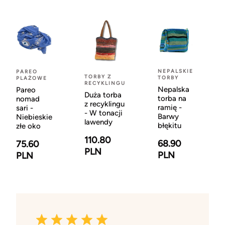
NEPALSKIE
PAREO
TORBY Z
TORBY
PLAŻOWE
RECYKLINGU
Nepalska
Pareo
Duża torba
torba na
nomad
z recyklingu
ramię -
sari -
- W tonacji
Barwy
Niebieskie
lawendy
błękitu
złe oko
110.80
68.90
75.60
PLN
PLN
PLN