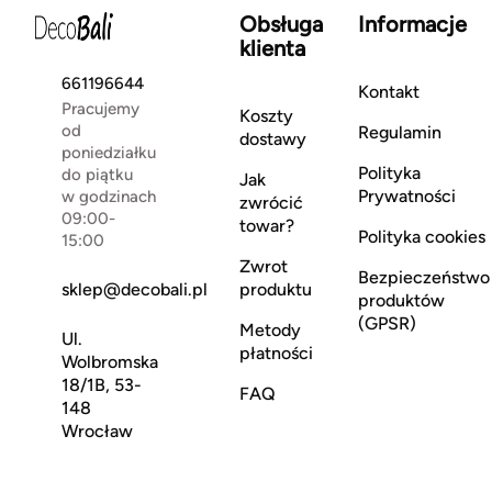
Obsługa
Informacje
klienta
661196644
Kontakt
Pracujemy
Koszty
od
Regulamin
dostawy
poniedziałku
Polityka
do piątku
Jak
Prywatności
w godzinach
zwrócić
09:00-
towar?
Polityka cookies
15:00
Zwrot
Bezpieczeństwo
sklep@decobali.pl
produktu
produktów
(GPSR)
Metody
Ul.
płatności
Wolbromska
18/1B, 53-
FAQ
148
Wrocław