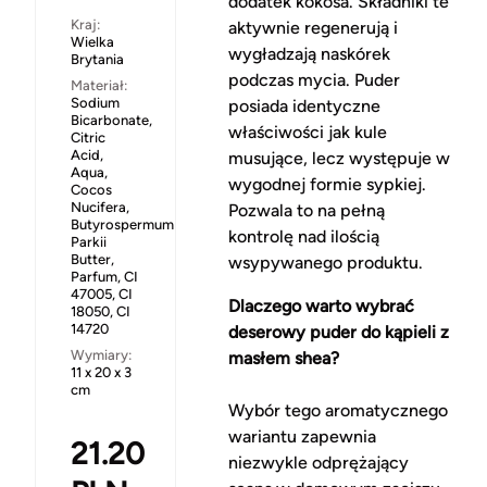
dodatek kokosa. Składniki te
Kraj:
aktywnie regenerują i
Wielka
wygładzają naskórek
Brytania
podczas mycia. Puder
Materiał:
Sodium
posiada identyczne
Bicarbonate,
właściwości jak kule
Citric
Acid,
musujące, lecz występuje w
Aqua,
wygodnej formie sypkiej.
Cocos
Nucifera,
Pozwala to na pełną
Butyrospermum
kontrolę nad ilością
Parkii
Butter,
wsypywanego produktu.
Parfum, CI
47005, CI
Dlaczego warto wybrać
18050, CI
14720
deserowy puder do kąpieli z
Wymiary:
masłem shea?
11 x 20 x 3
cm
Wybór tego aromatycznego
wariantu zapewnia
21.20
niezwykle odprężający