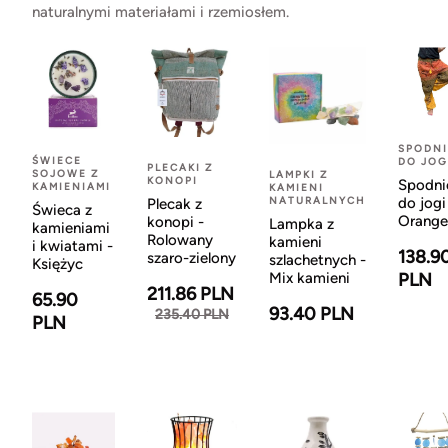
naturalnymi materiałami i rzemiosłem.
SPODNI
ŚWIECE
DO JOG
PLECAKI Z
SOJOWE Z
LAMPKI Z
KONOPI
Spodni
KAMIENIAMI
KAMIENI
NATURALNYCH
do jogi
Plecak z
Świeca z
Orange
konopi -
Lampka z
kamieniami
Rolowany
kamieni
i kwiatami -
138.9
szaro-zielony
szlachetnych -
Księżyc
Mix kamieni
PLN
211.86 PLN
65.90
93.40 PLN
235.40 PLN
PLN