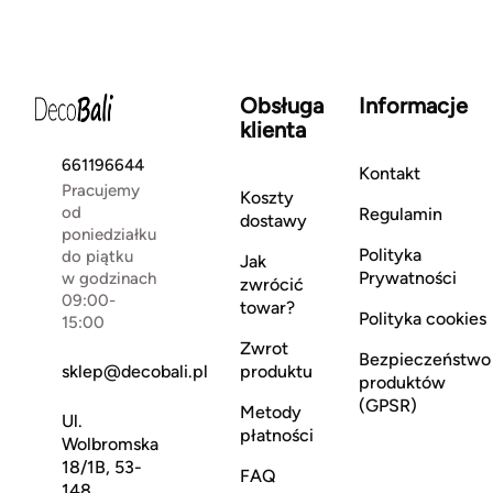
Obsługa
Informacje
klienta
661196644
Kontakt
Pracujemy
Koszty
od
Regulamin
dostawy
poniedziałku
Polityka
do piątku
Jak
Prywatności
w godzinach
zwrócić
09:00-
towar?
Polityka cookies
15:00
Zwrot
Bezpieczeństwo
sklep@decobali.pl
produktu
produktów
(GPSR)
Metody
Ul.
płatności
Wolbromska
18/1B, 53-
FAQ
148