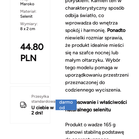
połyskiem. Kamień ten w
Maroko
charakterystyczny sposób
Materiał:
odbija światło, co
Selenit
wprowadza do wnętrza
Wymiary:
8 x 2 cm
spokój i harmonię.
Ponadto
niewielki rozmiar sprawia,
44.80
że produkt idealnie mieści
się na szafce nocnej lub
PLN
małym ołtarzyku. Wybór
tego modelu pomaga w
uporządkowaniu przestrzeni
przeznaczonej do
codziennego wyciszenia.
Za
Przesyłka
standardowa
darmo
Zastosowanie i właściwości
U ciebie w
od
naturalnego selenitu
2 dni!
150 zł
Produkt o wadze 165 g
stanowi stabilną podstawę