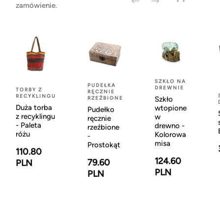
zamówienie.
SZKŁO NA
PUDEŁKA
DREWNIE
TORBY Z
RĘCZNIE
RECYKLINGU
RZEŹBIONE
Szkło
Duża torba
wtopione
Pudełko
z recyklingu
w
ręcznie
- Paleta
drewno -
rzeźbione
różu
Kolorowa
-
misa
Prostokąt
110.80
124.60
79.60
PLN
PLN
PLN