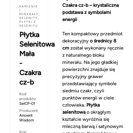
Czakra cz-b – krystaliczna
KAMIENIE
I
podstawa z symbolami
MINERAŁY
,
SELENITY
,
energii
PŁYTKI Z
SELENITU
Płytka
Ten kompaktowy przedmiot
dekoracyjny
o średnicy 8
Selenitowa
cm
został wykonany ręcznie
Mała
z naturalnego bloku
-
minerału. Na jego gładkiej
powierzchni znajduje się
Czakra
precyzyjny grawer
cz-b
przedstawiający symbole
siedmiu czakr, czyli
Kod
punktów energii w ciele
produktu:
SelCP-01
człowieka.
Płytka
Producent:
selenitowa
o okrągłym
Ancient
kształcie wyróżnia się
Wisdom
mleczną barwą i satynowym
Kraj: