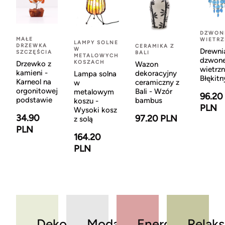
DZWON
MAŁE
WIETR
LAMPY SOLNE
DRZEWKA
CERAMIKA Z
W
Drewni
SZCZĘŚCIA
BALI
METALOWYCH
dzwon
KOSZACH
Drzewko z
Wazon
wietrzn
kamieni -
dekoracyjny
Lampa solna
Błękitn
Karneol na
ceramiczny z
w
orgonitowej
Bali - Wzór
metalowym
96.20
podstawie
bambus
koszu -
PLN
Wysoki kosz
34.90
97.20 PLN
z solą
PLN
164.20
PLN
Dekoracje
Moda
Energia
Relaks