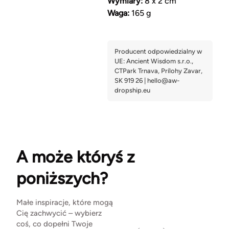
Wymiary:
8 x 2 cm
Waga:
165 g
A może któryś z
poniższych?
Małe inspiracje, które mogą
Cię zachwycić – wybierz
coś, co dopełni Twoje