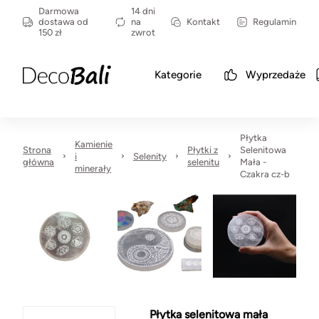
Darmowa
14 dni
dostawa od
na
Kontakt
Regulamin
150 zł
zwrot
Kategorie
Wyprzedaże
Płytka
Kamienie
Strona
Płytki z
Selenitowa
i
Selenity
główna
selenitu
Mała -
minerały
Czakra cz-b
Płytka selenitowa mała