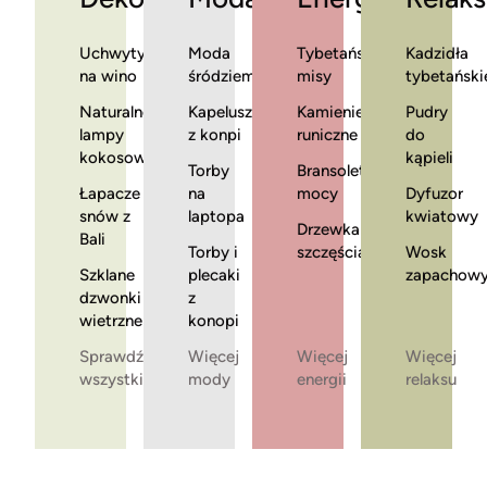
Uchwyty
Moda
Tybetańskie
Kadzidła
na wino
śródziemnomorska
misy
tybetański
Naturalne
Kapelusze
Kamienie
Pudry
lampy
z konpi
runiczne
do
kokosowe
kąpieli
Torby
Bransoletki
Łapacze
na
mocy
Dyfuzor
snów z
laptopa
kwiatowy
Drzewka
Bali
Torby i
szczęścia
Wosk
Szklane
plecaki
zapachow
dzwonki
z
wietrzne
konopi
Sprawdź
Więcej
Więcej
Więcej
wszystkie
mody
energii
relaksu