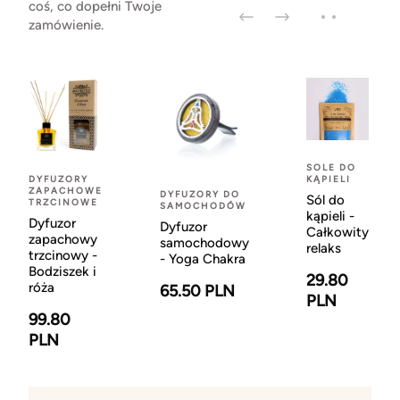
coś, co dopełni Twoje
zamówienie.
SOLE DO
DYFUZORY
KĄPIELI
ZAPACHOWE
DYFUZORY DO
Sól do
TRZCINOWE
SAMOCHODÓW
kąpieli -
Dyfuzor
Dyfuzor
Całkowity
zapachowy
samochodowy
relaks
trzcinowy -
- Yoga Chakra
Bodziszek i
29.80
róża
65.50 PLN
PLN
99.80
PLN