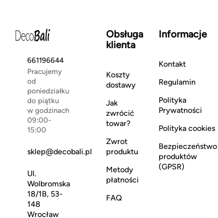
Obsługa
Informacje
klienta
661196644
Kontakt
Pracujemy
Koszty
od
Regulamin
dostawy
poniedziałku
Polityka
do piątku
Jak
Prywatności
w godzinach
zwrócić
09:00-
towar?
Polityka cookies
15:00
Zwrot
Bezpieczeństwo
sklep@decobali.pl
produktu
produktów
(GPSR)
Metody
Ul.
płatności
Wolbromska
18/1B, 53-
FAQ
148
Wrocław