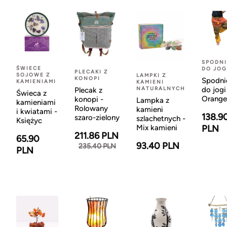
SPODNI
ŚWIECE
DO JOG
PLECAKI Z
SOJOWE Z
LAMPKI Z
KONOPI
Spodni
KAMIENIAMI
KAMIENI
NATURALNYCH
do jogi
Plecak z
Świeca z
Orange
konopi -
Lampka z
kamieniami
Rolowany
kamieni
i kwiatami -
138.9
szaro-zielony
szlachetnych -
Księżyc
Mix kamieni
PLN
211.86 PLN
65.90
93.40 PLN
235.40 PLN
PLN