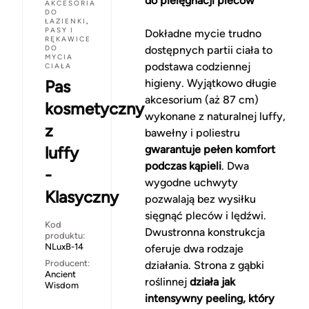
do pielęgnacji pleców
AKCESORIA
DO
ŁAZIENKI
,
PASY I
Dokładne mycie trudno
RĘKAWICE
DO
dostępnych partii ciała to
MYCIA
podstawa codziennej
CIAŁA
Pas
higieny. Wyjątkowo długie
akcesorium (aż 87 cm)
kosmetyczny
wykonane z naturalnej luffy,
z
bawełny i poliestru
luffy
gwarantuje pełen komfort
podczas kąpieli
. Dwa
-
wygodne uchwyty
Klasyczny
pozwalają bez wysiłku
sięgnąć pleców i lędźwi.
Kod
Dwustronna konstrukcja
produktu:
NLuxB-14
oferuje dwa rodzaje
Producent:
działania. Strona z gąbki
Ancient
roślinnej
działa jak
Wisdom
intensywny peeling, który