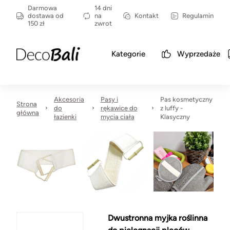
Darmowa
14 dni
dostawa od
na
Kontakt
Regulamin
150 zł
zwrot
Kategorie
Wyprzedaże
Akcesoria
Pasy i
Pas kosmetyczny
Strona
do
rękawice do
z luffy -
główna
łazienki
mycia ciała
Klasyczny
Dwustronna myjka roślinna