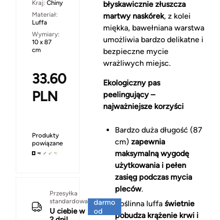
Kraj:
Chiny
błyskawicznie złuszcza
Materiał:
martwy naskórek
, z kolei
Luffa
miękka, bawełniana warstwa
Wymiary:
umożliwia bardzo delikatne i
10 x 87
cm
bezpieczne mycie
wrażliwych miejsc.
33.60
Ekologiczny pas
PLN
peelingujący –
najważniejsze korzyści
Bardzo duża długość (87
Produkty
cm)
zapewnia
powiązane
maksymalną wygodę
użytkowania i pełen
zasięg podczas mycia
pleców
.
Za
Przesyłka
standardowa
darmo
Roślinna luffa
świetnie
U ciebie w
od
pobudza krążenie krwi i
2 dni!
150 zł