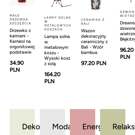
DZWON
MAŁE
WIETR
LAMPY SOLNE
DRZEWKA
CERAMIKA Z
W
Drewni
SZCZĘŚCIA
BALI
METALOWYCH
dzwon
KOSZACH
Drzewko z
Wazon
wietrzn
kamieni -
dekoracyjny
Lampa solna
Błękitn
Karneol na
ceramiczny z
w
orgonitowej
Bali - Wzór
metalowym
96.20
podstawie
bambus
koszu -
PLN
Wysoki kosz
34.90
97.20 PLN
z solą
PLN
164.20
PLN
Dekoracje
Moda
Energia
Relaks