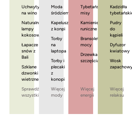
Uchwyty
Moda
Tybetańskie
Kadzidła
na wino
śródziemnomorska
misy
tybetański
Naturalne
Kapelusze
Kamienie
Pudry
lampy
z konpi
runiczne
do
kokosowe
kąpieli
Torby
Bransoletki
Łapacze
na
mocy
Dyfuzor
snów z
laptopa
kwiatowy
Drzewka
Bali
Torby i
szczęścia
Wosk
Szklane
plecaki
zapachow
dzwonki
z
wietrzne
konopi
Sprawdź
Więcej
Więcej
Więcej
wszystkie
mody
energii
relaksu