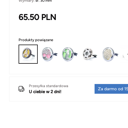
Wymiary:
śr. 30 mm
65.50
PLN
Produkty powiązane
Przesyłka standardowa
Za darmo od 15
U ciebie w 2 dni!