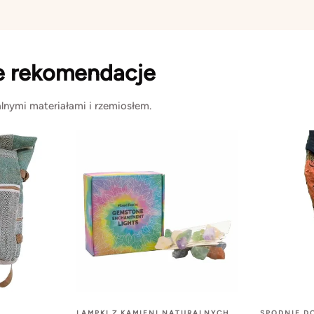
e rekomendacje
lnymi materiałami i rzemiosłem.
LAMPKI Z KAMIENI NATURALNYCH
SPODNIE D