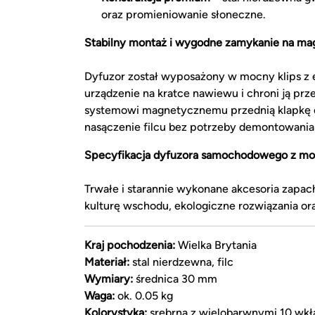
oraz promieniowanie słoneczne.
Stabilny montaż i wygodne zamykanie na ma
Dyfuzor został wyposażony w mocny klips z 
urządzenie na kratce nawiewu i chroni ją 
systemowi magnetycznemu przednią klapkę 
nasączenie filcu bez potrzeby demontowania
Specyfikacja dyfuzora samochodowego z m
Trwałe i starannie wykonane akcesoria zapac
kulturę wschodu, ekologiczne rozwiązania or
Kraj pochodzenia:
Wielka Brytania
Materiał:
stal nierdzewna, filc
Wymiary:
średnica 30 mm
Waga:
ok. 0.05 kg
Kolorystyka:
srebrna z wielobarwnymi 10 wk