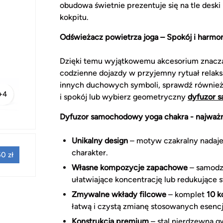
obudowa świetnie prezentuje się na tle deski
kokpitu.
Odświeżacz powietrza joga – Spokój i harmon
Dzięki temu wyjątkowemu akcesorium znacząc
codzienne dojazdy w przyjemny rytuał relaksa
innych duchowych symboli, sprawdź równie
+4
i spokój lub wybierz geometryczny
dyfuzor 
Dyfuzor samochodowy yoga chakra - najważni
Unikalny design
– motyw czakralny nadaje 
charakter.
0 zł
Własne kompozycje zapachowe
– samodzi
ułatwiające koncentrację lub redukujące s
Zmywalne wkłady filcowe
– komplet
10 k
łatwą i czystą zmianę stosowanych esencj
Konstrukcja premium
– stal nierdzewna g