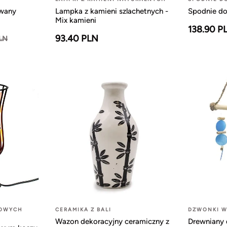
owany
Lampka z kamieni szlachetnych -
Spodnie do
Mix kamieni
138.90 P
93.40 PLN
PLN
LOWYCH
CERAMIKA Z BALI
DZWONKI W
Wazon dekoracyjny ceramiczny z
Drewniany 