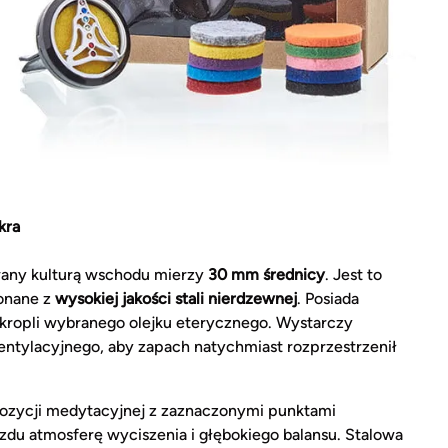
kra
wany kulturą wschodu mierzy
30 mm średnicy
. Jest to
onane z
wysokiej jakości stali nierdzewnej
. Posiada
ka kropli wybranego olejku eterycznego. Wystarczy
ntylacyjnego, aby zapach natychmiast rozprzestrzenił
pozycji medytacyjnej z zaznaczonymi punktami
u atmosferę wyciszenia i głębokiego balansu. Stalowa