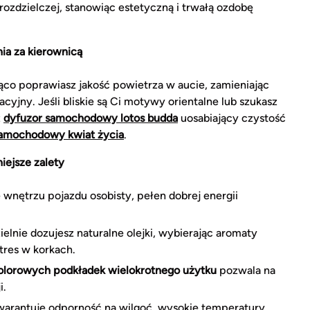
 rozdzielczej, stanowiąc estetyczną i trwałą ozdobę
ia za kierownicą
o poprawiasz jakość powietrza w aucie, zamieniając
cyjny. Jeśli bliskie są Ci motywy orientalne lub szukasz
ż
dyfuzor samochodowy lotos budda
uosabiający czystość
samochodowy kwiat życia
.
ejsze zalety
wnętrzu pojazdu osobisty, pełen dobrej energii
elnie dozujesz naturalne olejki, wybierając aromaty
tres w korkach.
olorowych podkładek wielokrotnego użytku
pozwala na
i.
warantuje odporność na wilgoć, wysokie temperatury