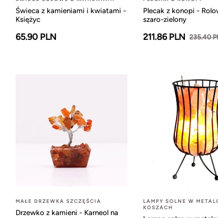
Świeca z kamieniami i kwiatami -
Plecak z konopi - Rol
Księżyc
szaro-zielony
65.90 PLN
211.86 PLN
235.40 
MAŁE DRZEWKA SZCZĘŚCIA
LAMPY SOLNE W META
KOSZACH
Drzewko z kamieni - Karneol na