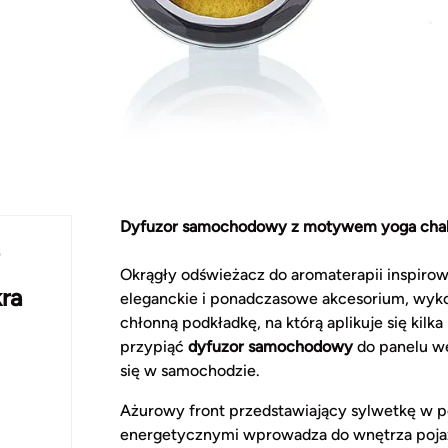
Dyfuzor samochodowy z motywem yoga cha
O
Okrągły odświeżacz do aromaterapii inspiro
ra
eleganckie i ponadczasowe akcesorium, wyk
chłonną podkładkę, na którą aplikuje się kil
przypiąć
dyfuzor samochodowy
do panelu we
się w samochodzie.
Ażurowy front przedstawiający sylwetkę w 
energetycznymi wprowadza do wnętrza pojazd