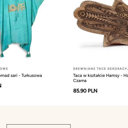
ŻOWE
DREWNIANE TACE DEKORACY
omad sari - Turkusowa
Taca w kształcie Hamsy - 
Czarna
N
85.90 PLN