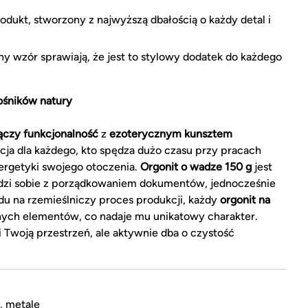
dukt, stworzony z najwyższą dbałością o każdy detal i
ny wzór sprawiają, że jest to stylowy dodatek do każdego
ośników natury
ączy funkcjonalność
z
ezoterycznym kunsztem
cja dla każdego, kto spędza dużo czasu przy pracach
ergetyki swojego otoczenia.
Orgonit o wadze
150 g
jest
 radzi sobie z porządkowaniem dokumentów, jednocześnie
u na rzemieślniczy proces produkcji, każdy
orgonit na
nych elementów, co nadaje mu unikatowy charakter.
i Twoją przestrzeń, ale aktywnie dba o czystość
, metale