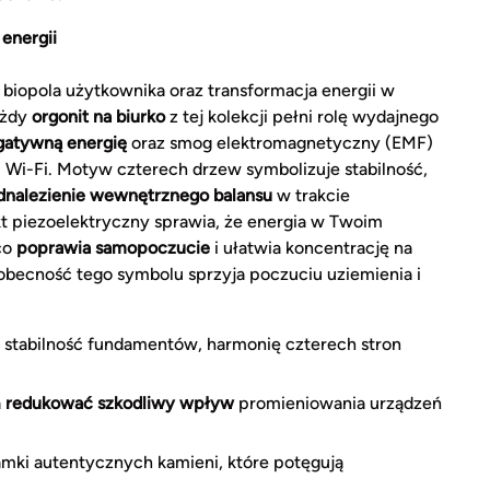
 energii
biopola użytkownika oraz transformacja energii w
ażdy
orgonit na biurko
z tej kolekcji pełni rolę wydajnego
gatywną energię
oraz smog elektromagnetyczny (EMF)
 Wi-Fi. Motyw czterech drzew symbolizuje stabilność,
dnalezienie wewnętrznego balansu
w trakcie
t piezoelektryczny sprawia, że energia w Twoim
 co
poprawia samopoczucie
i ułatwia koncentrację na
obecność tego symbolu sprzyja poczuciu uziemienia i
stabilność fundamentów, harmonię czterech stron
a
redukować szkodliwy wpływ
promieniowania urządzeń
mki autentycznych kamieni, które potęgują