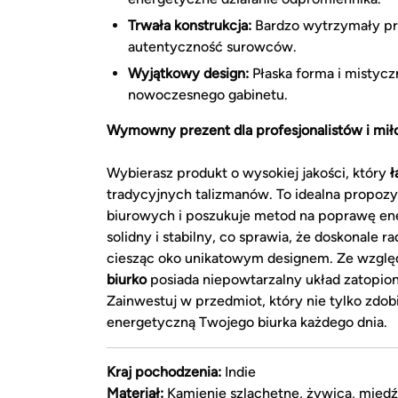
Trwała konstrukcja:
Bardzo wytrzymały pro
autentyczność surowców.
Wyjątkowy design:
Płaska forma i mistycz
nowoczesnego gabinetu.
Wymowny prezent dla profesjonalistów i mił
Wybierasz produkt o wysokiej jakości, który
ł
tradycyjnych talizmanów. To idealna propozy
biurowych i poszukuje metod na poprawę en
solidny i stabilny, co sprawia, że doskonale
ciesząc oko unikatowym designem. Ze względ
biurko
posiada niepowtarzalny układ zatopio
Zainwestuj w przedmiot, który nie tylko zdob
energetyczną Twojego biurka każdego dnia.
Kraj pochodzenia:
Indie
Materiał:
Kamienie szlachetne, żywica, miedź