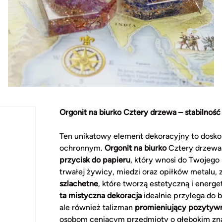
Orgonit na biurko Cztery drzewa – stabilność
Ten unikatowy element dekoracyjny to doskon
ochronnym.
Orgonit na biurko
Cztery drzewa 
przycisk do papieru
, który wnosi do Twojego
trwałej żywicy, miedzi oraz opiłków metalu
szlachetne
, które tworzą estetyczną i energe
ta mistyczna dekoracja
idealnie przylega do b
ale również talizman
promieniujący pozytywn
osobom ceniącym przedmioty o głębokim zn