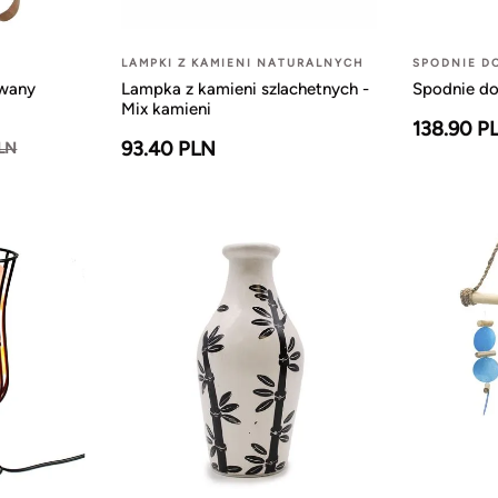
LAMPKI Z KAMIENI NATURALNYCH
SPODNIE D
owany
Lampka z kamieni szlachetnych -
Spodnie do
Mix kamieni
138.90 P
93.40 PLN
PLN