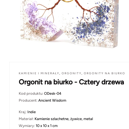
KAMIENIE I MINERAŁY
,
ORGONITY
,
ORGONITY NA BIURKO
Orgonit na biurko - Cztery drzewa
Kod produktu:
ODesk-04
Producent:
Ancient Wisdom
Kraj:
Indie
Materiał:
Kamienie szlachetne, żywice, metal
Wymiary:
10 x 10 x 1 cm