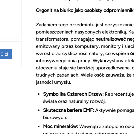
Orgonit na biurko jako osobisty odpromiennik
Zadaniem tego przedmiotu jest oczyszczanie 
pomieszczeniach nasyconych elektroniką. K
transformatora, pomagając
neutralizować ne
emitowany przez komputery, monitory i sieci
wzrost oraz cykliczność natury, co wspiera
o
0 zł
intensywnego dnia pracy. Wykorzystany efek
otoczeniu staje się bardziej uporządkowana,
trudnych zadaniach. Wiele osób zauważa, że 
jasności umysłu.
Symbolika Czterech Drzew:
Reprezentuje 
świata oraz naturalny rozwój.
Skuteczna bariera EMF:
Aktywnie pomag
biurowych.
Moc minerałów:
Wewnątrz zatopiono odła
energetyczne działanie odpromiennika.