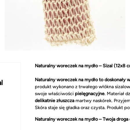
Naturalny woreczek na mydło – Sizal (12x8 
Naturalny woreczek na mydło to doskonały wy
l
produkt wykonano z trwałego włókna sizaloweg
swoje właściwości
pielęgnacyjne
. Materiał d
delikatnie złuszcza
martwy naskórek. Przyjemn
Skóra staje się gładka oraz czysta. Produkt p
Naturalny woreczek na mydło – Twoja droga d