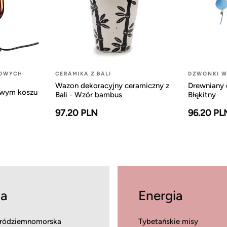
LOWYCH
CERAMIKA Z BALI
DZWONKI W
Wazon dekoracyjny ceramiczny z
Drewniany 
owym koszu
Bali - Wzór bambus
Błękitny
97.20 PLN
96.20 PL
a
Energia
ródziemnomorska
Tybetańskie misy