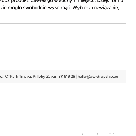
płucz produkt. Zawieś go w suchym miejscu. Dzięki temu
zie mogło swobodnie wyschnąć. Wybierz rozwiązanie,