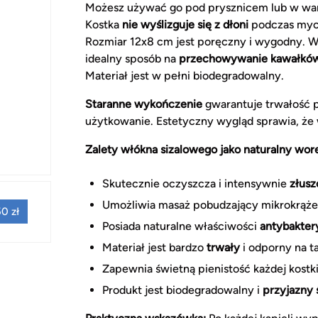
Możesz używać go pod prysznicem lub w wann
Kostka
nie wyślizguje się z dłoni
podczas mycia
Rozmiar 12x8 cm jest poręczny i wygodny. W
idealny sposób na
przechowywanie kawałkó
Materiał jest w pełni biodegradowalny.
Staranne wykończenie
gwarantuje trwałość p
użytkowanie. Estetyczny wygląd sprawia, że 
Zalety włókna sizalowego jako naturalny wor
Skutecznie oczyszcza i intensywnie
złusz
Umożliwia masaż pobudzający mikrokrąże
0 zł
Posiada naturalne właściwości
antybakter
Materiał jest bardzo
trwały
i odporny na ta
Zapewnia świetną pienistość każdej kostk
Produkt jest biodegradowalny i
przyjazny 