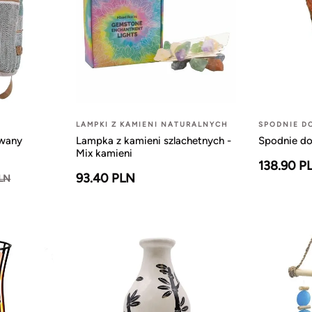
LAMPKI Z KAMIENI NATURALNYCH
SPODNIE D
owany
Lampka z kamieni szlachetnych -
Spodnie do
Mix kamieni
138.90 P
93.40 PLN
PLN