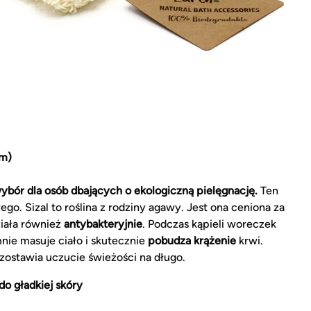
cm)
bór dla osób dbających o ekologiczną pielęgnację.
Ten
o. Sizal to roślina z rodziny agawy. Jest ona ceniona za
ziała również
antybakteryjnie
. Podczas kąpieli woreczek
ie masuje ciało i skutecznie
pobudza krążenie
krwi.
ozostawia uczucie świeżości na długo.
o gładkiej skóry