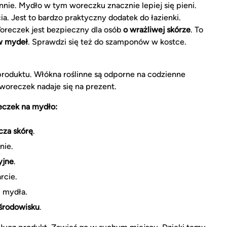
ie. Mydło w tym woreczku znacznie lepiej się pieni.
. Jest to bardzo praktyczny dodatek do łazienki.
oreczek jest bezpieczny dla osób
o wrażliwej skórze
. To
w mydeł
. Sprawdzi się też do szamponów w kostce.
roduktu. Włókna roślinne są odporne na codzienne
woreczek nadaje się na prezent.
eczek na mydło:
cza skórę
.
nie.
yjne
.
rcie.
i mydła.
środowisku
.