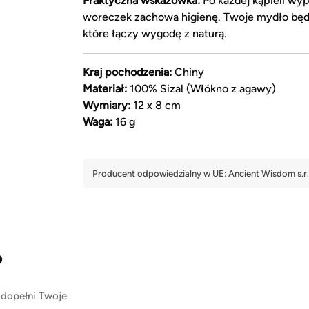
Praktyczna wskazówka:
Po każdej kąpieli wy
woreczek zachowa higienę. Twoje mydło będ
które łączy wygodę z naturą.
Kraj pochodzenia:
Chiny
Materiał:
100% Sizal (Włókno z agawy)
Wymiary:
12 x 8 cm
Waga:
16 g
?
 dopełni Twoje