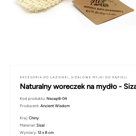
AKCESORIA DO ŁAZIENKI
,
SIZALOWE MYJKI DO KĄPIELI
Naturalny woreczek na mydło - Siza
Kod produktu:
NsoapB-04
Producent:
Ancient Wisdom
Kraj:
Chiny
Materiał:
Sizal
Wymiary:
12 x 8 cm