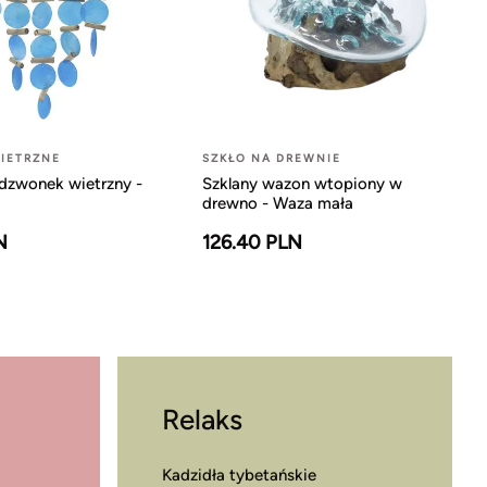
IETRZNE
SZKŁO NA DREWNIE
dzwonek wietrzny -
Szklany wazon wtopiony w
drewno - Waza mała
N
126.40 PLN
Relaks
Kadzidła tybetańskie