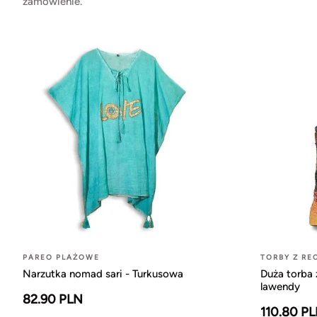
zamówienie.
PAREO PLAŻOWE
TORBY Z RE
Narzutka nomad sari - Turkusowa
Duża torba 
lawendy
82.90 PLN
110.80 P