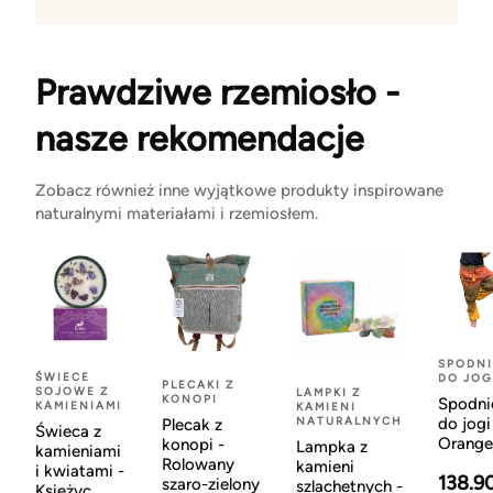
Prawdziwe rzemiosło -
nasze rekomendacje
Zobacz również inne wyjątkowe produkty inspirowane
naturalnymi materiałami i rzemiosłem.
SPODNI
ŚWIECE
DO JOG
PLECAKI Z
SOJOWE Z
LAMPKI Z
KONOPI
Spodni
KAMIENIAMI
KAMIENI
NATURALNYCH
do jogi
Plecak z
Świeca z
Orange
konopi -
Lampka z
kamieniami
Rolowany
kamieni
i kwiatami -
138.9
szaro-zielony
szlachetnych -
Księżyc