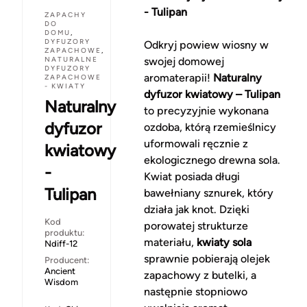
- Tulipan
ZAPACHY
DO
DOMU
,
DYFUZORY
Odkryj powiew wiosny w
ZAPACHOWE
,
NATURALNE
swojej domowej
DYFUZORY
aromaterapii!
Naturalny
ZAPACHOWE
- KWIATY
dyfuzor kwiatowy – Tulipan
Naturalny
to precyzyjnie wykonana
dyfuzor
ozdoba, którą rzemieślnicy
uformowali ręcznie z
kwiatowy
ekologicznego drewna sola.
-
Kwiat posiada długi
Tulipan
bawełniany sznurek, który
działa jak knot. Dzięki
Kod
porowatej strukturze
produktu:
materiału,
kwiaty sola
Ndiff-12
sprawnie pobierają olejek
Producent:
Ancient
zapachowy z butelki, a
Wisdom
następnie stopniowo