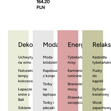
164.20
PLN
Dekoracje
Moda
Energia
Relaks
Uchwyty
Moda
Tybetańskie
Kadzidła
na wino
śródziemnomorska
misy
tybetański
Naturalne
Kapelusze
Kamienie
Pudry
lampy
z konpi
runiczne
do
kokosowe
kąpieli
Torby
Bransoletki
Łapacze
na
mocy
Dyfuzor
snów z
laptopa
kwiatowy
Drzewka
Bali
Torby i
szczęścia
Wosk
Szklane
plecaki
zapachow