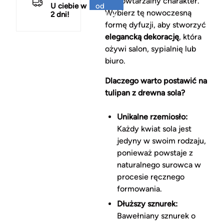
niepowtarzalny charakter.
U ciebie w
od
Wybierz tę nowoczesną
2 dni!
150 zł
formę dyfuzji, aby stworzyć
elegancką dekorację
, która
ożywi salon, sypialnię lub
biuro.
Dlaczego warto postawić na
tulipan z drewna sola?
Unikalne rzemiosło:
Każdy kwiat sola jest
jedyny w swoim rodzaju,
ponieważ powstaje z
naturalnego surowca w
procesie ręcznego
formowania.
Dłuższy sznurek:
Bawełniany sznurek o