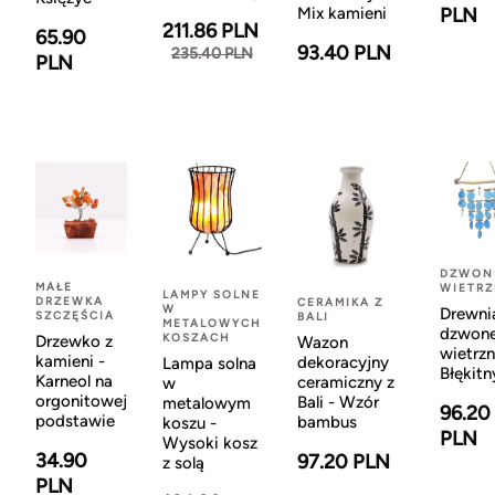
Mix kamieni
PLN
211.86 PLN
65.90
93.40 PLN
235.40 PLN
PLN
DZWON
MAŁE
WIETR
LAMPY SOLNE
DRZEWKA
CERAMIKA Z
W
Drewni
SZCZĘŚCIA
BALI
METALOWYCH
dzwon
KOSZACH
Drzewko z
Wazon
wietrzn
kamieni -
dekoracyjny
Lampa solna
Błękitn
Karneol na
ceramiczny z
w
orgonitowej
Bali - Wzór
metalowym
96.20
podstawie
bambus
koszu -
PLN
Wysoki kosz
34.90
97.20 PLN
z solą
PLN