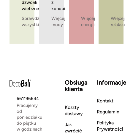
dzwonki
z
wietrzne
konopi
Sprawdź
Więcej
Więcej
Więcej
wszystkie
mody
energii
relaksu
Obsługa
Informacje
klienta
661196644
Kontakt
Pracujemy
Koszty
od
Regulamin
dostawy
poniedziałku
Polityka
do piątku
Jak
Prywatności
w godzinach
zwrócić