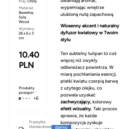
uwalniają aromat,
Kraj:
Chiny
wypełniając wnętrze
Materiał:
Bawełna,
ulubioną nutą zapachową.
Sola
Wood
Wiosenny akcent i naturalny
Wymiary:
dyfuzor kwiatowy w Twoim
26 x 6 x 3
cm
stylu
10.40
Ten subtelny tulipan to coś
więcej niż zwykły
PLN
odświeżacz powietrza. W
miarę pochłaniania esencji,
płatki kwiatu czerpią barwę
z użytego olejku, co
Produkty
powiązane
pozwala uzyskać
+6
zachwycający,
kolorowy
efekt wizualny
. Taki proces
sprawia, że każda
Za
Przesyłka
kompozycja zyskuje
standardowa
darmo