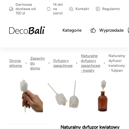
Darmowa
14 dni
dostawa od
na
Kontakt
Regulamin
150 zł
zwrot
Kategorie
Wyprzedaże
Naturalne
Naturalny
Zapachy
Strona
Dyfuzory
dyfuzory
dyfuzor
do
główna
zapachowe
zapachowe
kwiatowy
domu
- kwiaty
- Tulipan
Naturalny dyfuzor kwiatowy