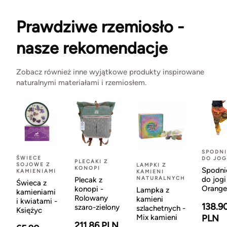
Prawdziwe rzemiosło -
nasze rekomendacje
Zobacz również inne wyjątkowe produkty inspirowane
naturalnymi materiałami i rzemiosłem.
SPODNI
ŚWIECE
DO JOG
PLECAKI Z
SOJOWE Z
LAMPKI Z
KONOPI
Spodni
KAMIENIAMI
KAMIENI
NATURALNYCH
do jogi
Plecak z
Świeca z
Orange
konopi -
Lampka z
kamieniami
Rolowany
kamieni
i kwiatami -
138.9
szaro-zielony
szlachetnych -
Księżyc
Mix kamieni
PLN
211.86 PLN