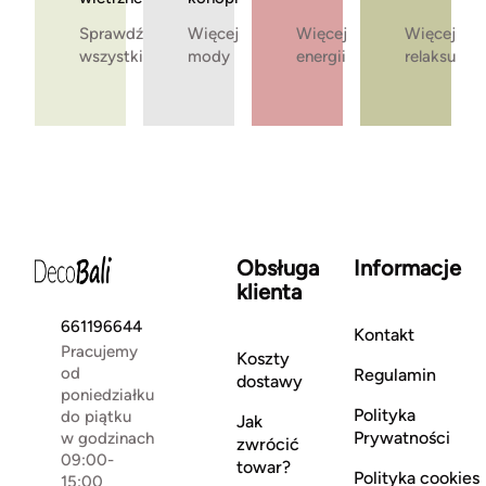
Sprawdź
Więcej
Więcej
Więcej
wszystkie
mody
energii
relaksu
Obsługa
Informacje
klienta
661196644
Kontakt
Pracujemy
Koszty
od
Regulamin
dostawy
poniedziałku
Polityka
do piątku
Jak
Prywatności
w godzinach
zwrócić
09:00-
towar?
Polityka cookies
15:00