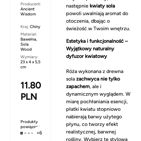
Producent:
następnie
kwiaty sola
Ancient
powoli uwalniają aromat do
Wisdom
otoczenia, dbając o
Kraj:
Chiny
świeżość w Twoim wnętrzu.
Materiał:
Bawełna,
Estetyka i funkcjonalność –
Sola
Wyjątkowy naturalny
Wood
dyfuzor kwiatowy
Wymiary:
23 x 4 x 5,5
cm
Róża wykonana z drewna
sola
zachwyca nie tylko
11.80
zapachem
, ale i
dynamicznym wyglądem. W
PLN
miarę pochłaniania esencji,
płatki kwiatu stopniowo
nabierają barwy użytego
Produkty
płynu, co tworzy efekt
powiązane
realistycznej, barwnej
+6
rośliny. Wybierz tę stylową