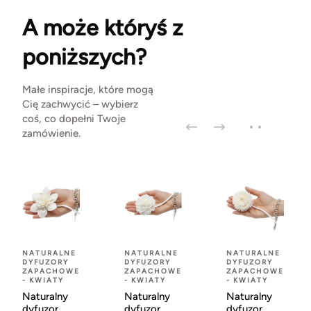
A może któryś z
poniższych?
Małe inspiracje, które mogą
Cię zachwycić – wybierz
coś, co dopełni Twoje
zamówienie.
NATURALNE
NATURALNE
NATURALNE
DYFUZORY
DYFUZORY
DYFUZORY
ZAPACHOWE
ZAPACHOWE
ZAPACHOWE
- KWIATY
- KWIATY
- KWIATY
Naturalny
Naturalny
Naturalny
dyfuzor
dyfuzor
dyfuzor