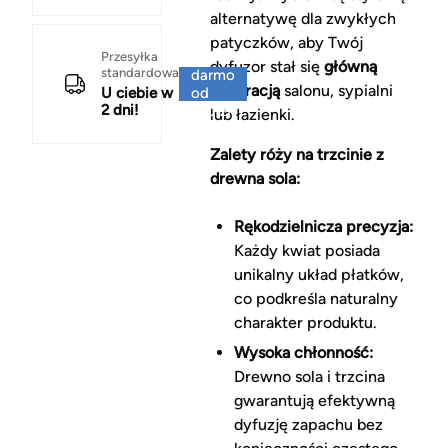
alternatywę dla zwykłych
patyczków, aby Twój
Za
Przesyłka
dyfuzor stał się
główną
standardowa
darmo
dekoracją
salonu, sypialni
U ciebie w
od
2 dni!
150 zł
lub łazienki.
Zalety róży na trzcinie z
drewna sola:
Rękodzielnicza precyzja:
Każdy kwiat posiada
unikalny układ płatków,
co podkreśla naturalny
charakter produktu.
Wysoka chłonność:
Drewno sola i trzcina
gwarantują efektywną
dyfuzję zapachu bez