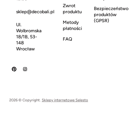
Zwrot
Bezpieczeństwo
sklep@decobali.pl
produktu
produktów
(GPSR)
Metody
Ul.
płatności
Wolbromska
18/1B, 53-
FAQ
148
Wrocław
2026 © Copyright.
Sklepy internetowe Selesto