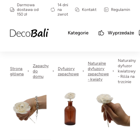
Darmowa
14 dni
dostawa od
na
Kontakt
Regulamin
150 zł
zwrot
Kategorie
Wyprzedaże
Naturalny
Naturalne
Zapachy
dyfuzor
Strona
Dyfuzory
dyfuzory
do
kwiatowy
główna
zapachowe
zapachowe
domu
- Róża na
- kwiaty
trzcinie