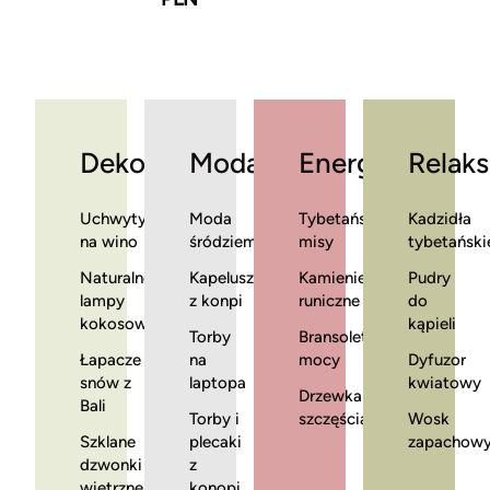
Dekoracje
Moda
Energia
Relaks
Uchwyty
Moda
Tybetańskie
Kadzidła
na wino
śródziemnomorska
misy
tybetański
Naturalne
Kapelusze
Kamienie
Pudry
lampy
z konpi
runiczne
do
kokosowe
kąpieli
Torby
Bransoletki
Łapacze
na
mocy
Dyfuzor
snów z
laptopa
kwiatowy
Drzewka
Bali
Torby i
szczęścia
Wosk
Szklane
plecaki
zapachow
dzwonki
z
wietrzne
konopi