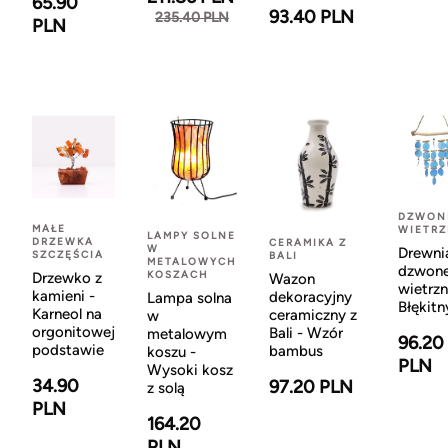
65.90
93.40 PLN
235.40 PLN
PLN
DZWON
MAŁE
WIETR
LAMPY SOLNE
DRZEWKA
CERAMIKA Z
W
Drewni
SZCZĘŚCIA
BALI
METALOWYCH
dzwon
KOSZACH
Drzewko z
Wazon
wietrzn
kamieni -
dekoracyjny
Lampa solna
Błękitn
Karneol na
ceramiczny z
w
orgonitowej
Bali - Wzór
metalowym
96.20
podstawie
bambus
koszu -
PLN
Wysoki kosz
34.90
97.20 PLN
z solą
PLN
164.20
PLN