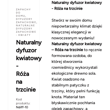
Naturalny dyfuzor kwiatowy
- Róża na trzcinie
ZAPACHY
DO
DOMU
,
DYFUZORY
Stwórz w swoim domu
ZAPACHOWE
,
NATURALNE
niepowtarzalny klimat dzięki
DYFUZORY
klasycznej elegancji w
ZAPACHOWE
- KWIATY
nowoczesnym wydaniu!
Naturalny
Naturalny dyfuzor kwiatowy
dyfuzor
– Róża na trzcinie
to ręcznie
formowana ozdoba, do
kwiatowy
której stworzenia
-
rzemieślnicy wykorzystali
Róża
ekologiczne drewno sola.
Kwiat osadzono na
na
stabilnym patyczku z
trzcinie
trzciny, który pełni funkcję
knota. Materiał ten
Kod
błyskawicznie pochłania
produktu:
Ndiff-10
olejek zapachowy, a