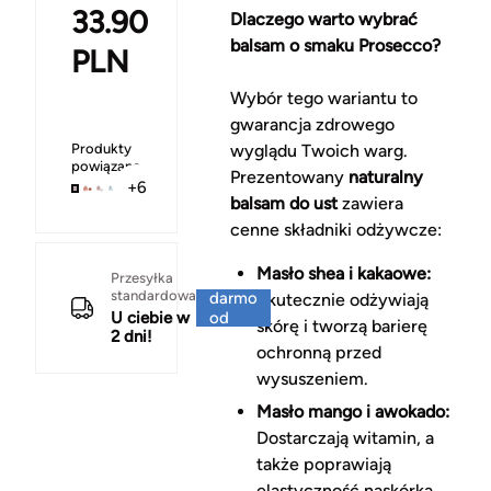
33.90
Dlaczego warto wybrać
balsam o smaku Prosecco?
PLN
Wybór tego wariantu to
gwarancja zdrowego
Produkty
wyglądu Twoich warg.
powiązane
Prezentowany
naturalny
+6
balsam do ust
zawiera
cenne składniki odżywcze:
Masło shea i kakaowe:
Za
Przesyłka
standardowa
darmo
Skutecznie odżywiają
U ciebie w
od
skórę i tworzą barierę
2 dni!
150 zł
ochronną przed
wysuszeniem.
Masło mango i awokado:
Dostarczają witamin, a
także poprawiają
elastyczność naskórka.