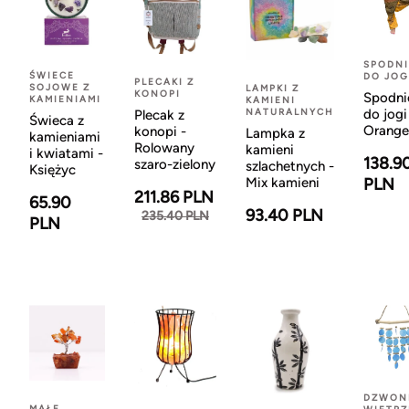
SPODNI
ŚWIECE
DO JOG
PLECAKI Z
SOJOWE Z
LAMPKI Z
KONOPI
Spodni
KAMIENIAMI
KAMIENI
NATURALNYCH
do jogi
Plecak z
Świeca z
Orange
konopi -
Lampka z
kamieniami
Rolowany
kamieni
i kwiatami -
138.9
szaro-zielony
szlachetnych -
Księżyc
Mix kamieni
PLN
211.86 PLN
65.90
93.40 PLN
235.40 PLN
PLN
DZWON
MAŁE