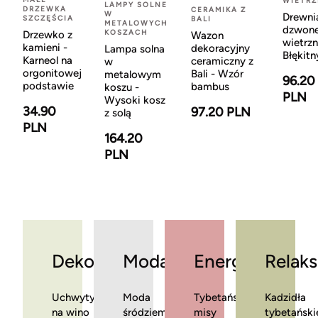
WIETR
LAMPY SOLNE
DRZEWKA
CERAMIKA Z
W
Drewni
SZCZĘŚCIA
BALI
METALOWYCH
dzwon
KOSZACH
Drzewko z
Wazon
wietrzn
kamieni -
dekoracyjny
Lampa solna
Błękitn
Karneol na
ceramiczny z
w
orgonitowej
Bali - Wzór
metalowym
96.20
podstawie
bambus
koszu -
PLN
Wysoki kosz
34.90
97.20 PLN
z solą
PLN
164.20
PLN
Dekoracje
Moda
Energia
Relaks
Uchwyty
Moda
Tybetańskie
Kadzidła
na wino
śródziemnomorska
misy
tybetański