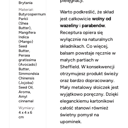
pielęgnacji.
Brytania
Materiał:
Warto podkreślić, że skład
Butyrospermum
jest całkowicie
wolny od
Parkii
(Shea
wazeliny
i
parabenów
.
Butter),
Receptura opiera się
Mangifera
Indica
wyłącznie na naturalnych
(Mango)
składnikach. Co więcej,
Seed
Butter,
balsam powstaje ręcznie w
Persea
małych partiach w
gratissima
(Avocado)
Sheffield. W konsekwencji
Butter,
otrzymujesz produkt świeży
Simmondsia
Chinensis
oraz bardzo dopracowany.
(Jojoba)
Mały metalowy słoiczek jest
Seed Oil,
Aroma,
wyjątkowo poręczny. Dzięki
Amyl
eleganckiemu kartonikowi
cinnamal
całość stanowi również
Wymiary:
4 x 4 x 6
świetny pomysł na
cm
upominek.