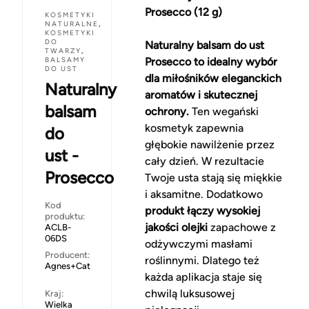
Prosecco (12 g)
KOSMETYKI
NATURALNE
,
KOSMETYKI
DO
Naturalny balsam do ust
TWARZY
,
BALSAMY
Prosecco to idealny wybór
DO UST
dla miłośników eleganckich
Naturalny
aromatów i skutecznej
balsam
ochrony.
Ten wegański
kosmetyk zapewnia
do
głębokie nawilżenie przez
ust -
cały dzień. W rezultacie
Prosecco
Twoje usta stają się miękkie
i aksamitne. Dodatkowo
Kod
produkt łączy wysokiej
produktu:
jakości olejki
zapachowe z
ACLB-
06DS
odżywczymi masłami
Producent:
roślinnymi. Dlatego też
Agnes+Cat
każda aplikacja staje się
chwilą luksusowej
Kraj:
Wielka