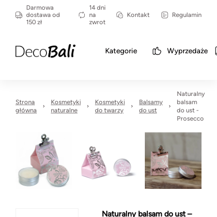
Darmowa
14 dni
dostawa od
na
Kontakt
Regulamin
150 zł
zwrot
Kategorie
Wyprzedaże
Naturalny
Strona
Kosmetyki
Kosmetyki
Balsamy
balsam
główna
naturalne
do twarzy
do ust
do ust -
Prosecco
Naturalny balsam do ust –