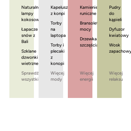
Naturalne
Kapelusze
Kamienie
Pudry
lampy
z konpi
runiczne
do
kokosowe
kąpieli
Torby
Bransoletki
Łapacze
na
mocy
Dyfuzor
snów z
laptopa
kwiatowy
Drzewka
Bali
Torby i
szczęścia
Wosk
Szklane
plecaki
zapachow
dzwonki
z
wietrzne
konopi
Sprawdź
Więcej
Więcej
Więcej
wszystkie
mody
energii
relaksu