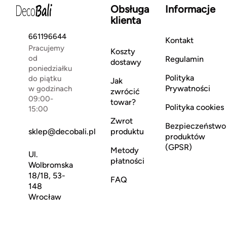
Obsługa
Informacje
klienta
661196644
Kontakt
Pracujemy
Koszty
od
Regulamin
dostawy
poniedziałku
Polityka
do piątku
Jak
Prywatności
w godzinach
zwrócić
09:00-
towar?
Polityka cookies
15:00
Zwrot
Bezpieczeństwo
sklep@decobali.pl
produktu
produktów
(GPSR)
Metody
Ul.
płatności
Wolbromska
18/1B, 53-
FAQ
148
Wrocław