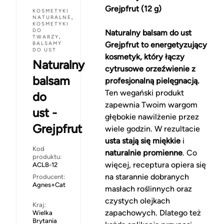
Grejpfrut (12 g)
KOSMETYKI
NATURALNE
,
KOSMETYKI
DO
Naturalny balsam do ust
TWARZY
,
BALSAMY
Grejpfrut to energetyzujący
DO UST
kosmetyk, który łączy
Naturalny
cytrusowe orzeźwienie z
balsam
profesjonalną pielęgnacją.
Ten wegański produkt
do
zapewnia Twoim wargom
ust -
głębokie nawilżenie przez
Grejpfrut
wiele godzin. W rezultacie
usta stają się miękkie
i
Kod
naturalnie promienne
. Co
produktu:
więcej, receptura opiera się
ACLB-12
na starannie dobranych
Producent:
Agnes+Cat
masłach roślinnych oraz
czystych olejkach
Kraj:
zapachowych. Dlatego też
Wielka
Brytania