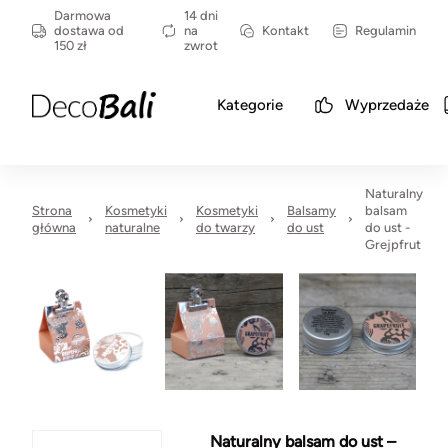
Darmowa
14 dni
dostawa od
na
Kontakt
Regulamin
150 zł
zwrot
Kategorie
Wyprzedaże
Naturalny
Strona
Kosmetyki
Kosmetyki
Balsamy
balsam
główna
naturalne
do twarzy
do ust
do ust -
Grejpfrut
Naturalny balsam do ust –