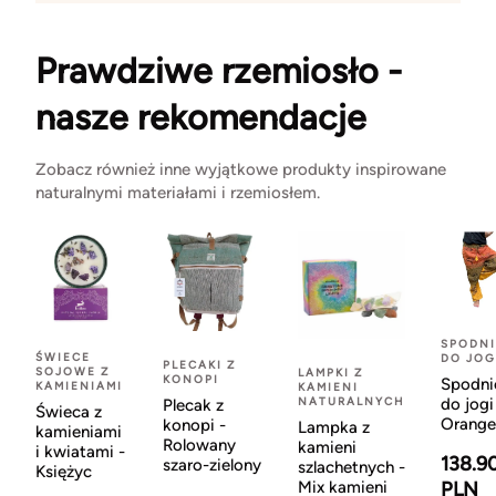
Prawdziwe rzemiosło -
nasze rekomendacje
Zobacz również inne wyjątkowe produkty inspirowane
naturalnymi materiałami i rzemiosłem.
SPODNI
ŚWIECE
DO JOG
PLECAKI Z
SOJOWE Z
LAMPKI Z
KONOPI
Spodni
KAMIENIAMI
KAMIENI
NATURALNYCH
do jogi
Plecak z
Świeca z
Orange
konopi -
Lampka z
kamieniami
Rolowany
kamieni
i kwiatami -
138.9
szaro-zielony
szlachetnych -
Księżyc
Mix kamieni
PLN