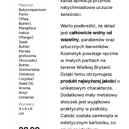
każda aplikacja przynosi
Materiał:
natychmiastowe uczucie
Butyrospermum
świeżości.
Parkii
(Shea
Butter),
Warto podkreślić, że skład
Mangifera
jest
całkowicie wolny od
Indica
(Mango)
wazeliny
, parabenów oraz
Seed
sztucznych barwników.
Butter,
Persea
Kosmetyk powstaje ręcznie
gratissima
w małych partiach na
(Avocado)
Butter,
terenie Wielkiej Brytanii.
Simmondsia
Dzięki temu otrzymujesz
Chinensis
(Jojoba)
produkt najwyższej jakości
o
Seed Oil,
unikatowym charakterze.
Aroma,
Amyl
Dodatkowo mały metalowy
cinnamal
słoiczek jest wyjątkowo
Wymiary:
praktyczny w podróży.
4 x 4 x 6
cm
Całość została zamknięta w
estetycznym kartoniku, co