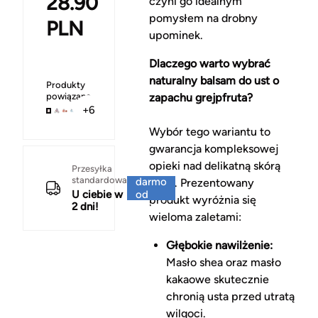
28.90
czyni go idealnym
pomysłem na drobny
PLN
upominek.
Dlaczego warto wybrać
naturalny balsam do ust o
Produkty
powiązane
zapachu grejpfruta?
+6
Wybór tego wariantu to
gwarancja kompleksowej
opieki nad delikatną skórą
Za
Przesyłka
standardowa
darmo
warg. Prezentowany
U ciebie w
od
produkt wyróżnia się
2 dni!
150 zł
wieloma zaletami:
Głębokie nawilżenie:
Masło shea oraz masło
kakaowe skutecznie
chronią usta przed utratą
wilgoci.