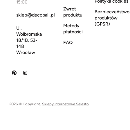
Polityka cookies
15:00
Zwrot
Bezpieczeństwo
sklep@decobali.pl
produktu
produktów
(GPSR)
Metody
Ul.
płatności
Wolbromska
18/1B, 53-
FAQ
148
Wrocław
2026 © Copyright.
Sklepy internetowe Selesto