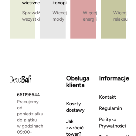
wietrzne
konopi
Sprawdź
Więcej
Więcej
Więcej
wszystkie
mody
energii
relaksu
Obsługa
Informacje
klienta
661196644
Kontakt
Pracujemy
Koszty
od
Regulamin
dostawy
poniedziałku
Polityka
do piątku
Jak
Prywatności
w godzinach
zwrócić
09:00-
towar?