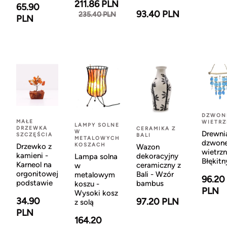
211.86 PLN
65.90
93.40 PLN
235.40 PLN
PLN
DZWON
MAŁE
WIETR
LAMPY SOLNE
DRZEWKA
CERAMIKA Z
W
Drewni
SZCZĘŚCIA
BALI
METALOWYCH
dzwon
KOSZACH
Drzewko z
Wazon
wietrzn
kamieni -
dekoracyjny
Lampa solna
Błękitn
Karneol na
ceramiczny z
w
orgonitowej
Bali - Wzór
metalowym
96.20
podstawie
bambus
koszu -
PLN
Wysoki kosz
34.90
97.20 PLN
z solą
PLN
164.20