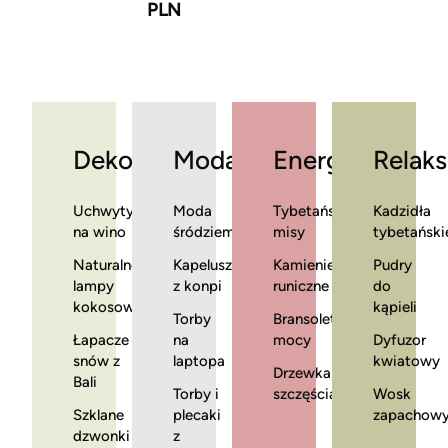
PLN
Dekoracje
Moda
Energia
Relaks
Uchwyty
Moda
Tybetańskie
Kadzidła
na wino
śródziemnomorska
misy
tybetański
Naturalne
Kapelusze
Kamienie
Pudry
lampy
z konpi
runiczne
do
kokosowe
kąpieli
Torby
Bransoletki
Łapacze
na
mocy
Dyfuzor
snów z
laptopa
kwiatowy
Drzewka
Bali
Torby i
szczęścia
Wosk
Szklane
plecaki
zapachow
dzwonki
z