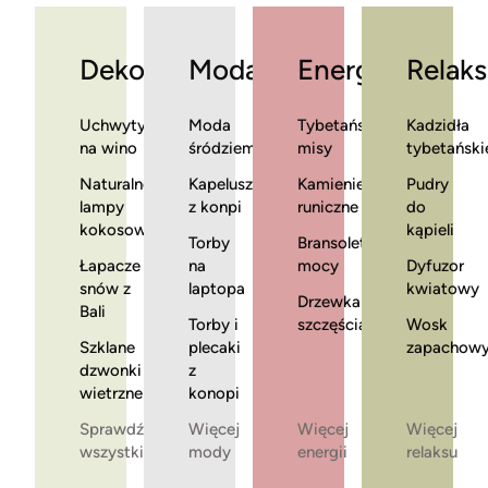
Dekoracje
Moda
Energia
Relaks
Uchwyty
Moda
Tybetańskie
Kadzidła
na wino
śródziemnomorska
misy
tybetański
Naturalne
Kapelusze
Kamienie
Pudry
lampy
z konpi
runiczne
do
kokosowe
kąpieli
Torby
Bransoletki
Łapacze
na
mocy
Dyfuzor
snów z
laptopa
kwiatowy
Drzewka
Bali
Torby i
szczęścia
Wosk
Szklane
plecaki
zapachow
dzwonki
z
wietrzne
konopi
Sprawdź
Więcej
Więcej
Więcej
wszystkie
mody
energii
relaksu