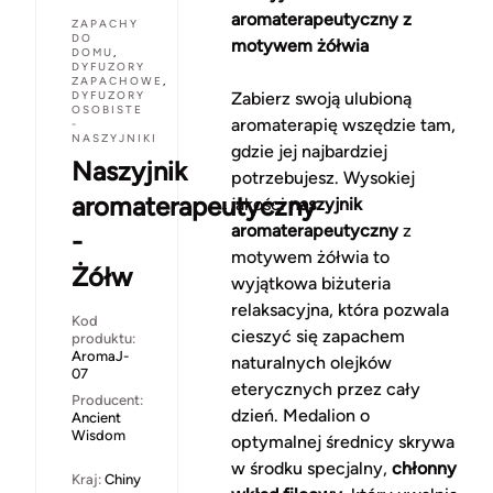
aromaterapeutyczny z
ZAPACHY
DO
motywem żółwia
DOMU
,
DYFUZORY
ZAPACHOWE
,
DYFUZORY
Zabierz swoją ulubioną
OSOBISTE
aromaterapię wszędzie tam,
-
NASZYJNIKI
gdzie jej najbardziej
Naszyjnik
potrzebujesz. Wysokiej
aromaterapeutyczny
jakości
naszyjnik
aromaterapeutyczny
z
-
motywem żółwia to
Żółw
wyjątkowa biżuteria
relaksacyjna, która pozwala
Kod
cieszyć się zapachem
produktu:
AromaJ-
naturalnych olejków
07
eterycznych przez cały
Producent:
dzień. Medalion o
Ancient
Wisdom
optymalnej średnicy skrywa
w środku specjalny,
chłonny
Kraj:
Chiny