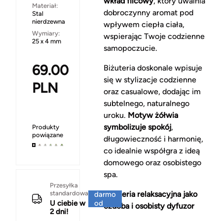
wkład filcowy
, który uwalnia
Materiał:
dobroczynny aromat pod
Stal
nierdzewna
wpływem ciepła ciała,
Wymiary:
wspierając Twoje codzienne
25 x 4 mm
samopoczucie.
69.00
Biżuteria doskonale wpisuje
się w stylizacje codzienne
PLN
oraz casualowe, dodając im
subtelnego, naturalnego
uroku.
Motyw żółwia
symbolizuje spokój
,
Produkty
powiązane
długowieczność i harmonię,
co idealnie współgra z ideą
domowego oraz osobistego
spa.
Za
Przesyłka
standardowa
Biżuteria relaksacyjna jako
darmo
U ciebie w
od
ozdoba i osobisty dyfuzor
2 dni!
150 zł