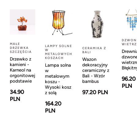
DZWON
MAŁE
WIETR
LAMPY SOLNE
DRZEWKA
CERAMIKA Z
W
Drewni
SZCZĘŚCIA
BALI
METALOWYCH
dzwon
KOSZACH
Drzewko z
Wazon
wietrzn
kamieni -
dekoracyjny
Lampa solna
Błękitn
Karneol na
ceramiczny z
w
orgonitowej
Bali - Wzór
metalowym
96.20
podstawie
bambus
koszu -
PLN
Wysoki kosz
34.90
97.20 PLN
z solą
PLN
164.20
PLN