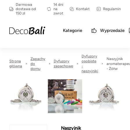
Darmowa
14 dni
dostawa od
na
Kontakt
Regulamin
150 zł
zwrot
Kategorie
Wyprzedaże
Dyfuzory
Zapachy
Naszyjnik
Strona
Dyfuzory
osobiste
do
aromaterape
główna
zapachowe
-
domu
- Żółw
naszyjniki
Naszyjnik