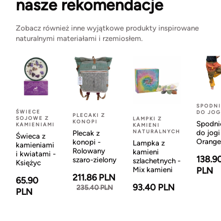
nasze rekomendacje
Zobacz również inne wyjątkowe produkty inspirowane
naturalnymi materiałami i rzemiosłem.
SPODNI
ŚWIECE
DO JOG
PLECAKI Z
SOJOWE Z
LAMPKI Z
KONOPI
Spodni
KAMIENIAMI
KAMIENI
NATURALNYCH
do jogi
Plecak z
Świeca z
Orange
konopi -
Lampka z
kamieniami
Rolowany
kamieni
i kwiatami -
138.9
szaro-zielony
szlachetnych -
Księżyc
Mix kamieni
PLN
211.86 PLN
65.90
93.40 PLN
235.40 PLN
PLN