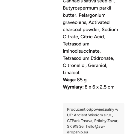
Cannabis sativa seed oil,
Butyrospermum parkii
butter, Pelargonium
graveolens, Activated
charcoal powder, Sodium
Citrate, Citric Acid,
Tetrasodium
Iminodisuccinate,
Tetrasodium Etidronate,
Citronellol, Geraniol,
Linalool.
Waga:
85 g
Wymiary:
8 x 6 x 2,5 cm