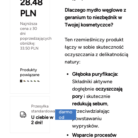
28.48
Dlaczego mydło węglowe z
PLN
geranium to niezbędnik w
Najniższa
Twojej kosmetyczce?
cena z 30
dni
poprzedzających
Ten rzemieślniczy produkt
obniżkę:
łączy w sobie skuteczność
33.50
PLN
oczyszczania z delikatnością
natury:
Produkty
Głęboka puryfikacja:
powiązane
Składniki aktywne
dogłębnie
oczyszczają
pory
i skutecznie
redukują sebum
,
Za
Przesyłka
przeciwdziałając
standardowa
darmo
U ciebie w
od
powstawaniu
2 dni!
150 zł
wyprysków.
Wsparcie procesów