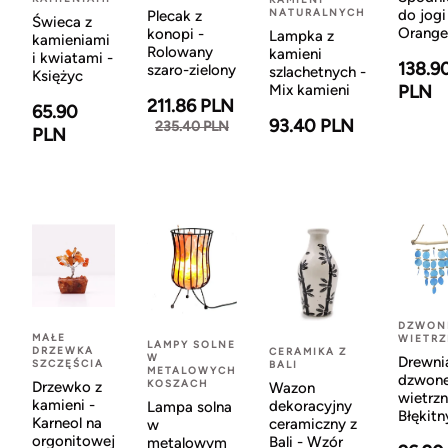
NATURALNYCH
do jogi
Plecak z
Świeca z
Orange
konopi -
Lampka z
kamieniami
Rolowany
kamieni
i kwiatami -
138.9
szaro-zielony
szlachetnych -
Księżyc
Mix kamieni
PLN
211.86 PLN
65.90
93.40 PLN
235.40 PLN
PLN
DZWON
MAŁE
WIETR
LAMPY SOLNE
DRZEWKA
CERAMIKA Z
W
Drewni
SZCZĘŚCIA
BALI
METALOWYCH
dzwon
KOSZACH
Drzewko z
Wazon
wietrzn
kamieni -
dekoracyjny
Lampa solna
Błękitn
Karneol na
ceramiczny z
w
orgonitowej
Bali - Wzór
metalowym