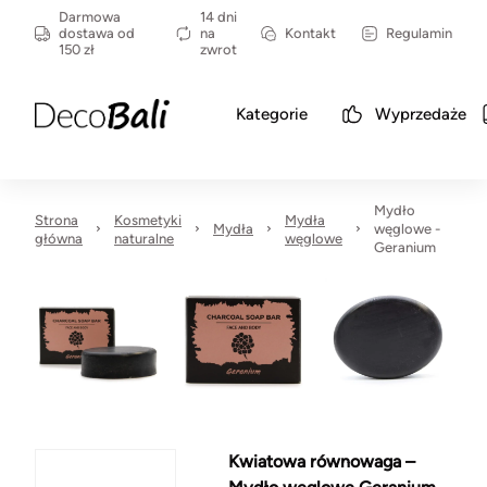
Darmowa
14 dni
dostawa od
na
Kontakt
Regulamin
150 zł
zwrot
Kategorie
Wyprzedaże
Mydło
Strona
Kosmetyki
Mydła
Mydła
węglowe -
główna
naturalne
węglowe
Geranium
Kwiatowa równowaga –