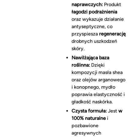
naprawczych:
Produkt
łagodzi podrażnienia
oraz wykazuje działanie
antyseptyczne, co
przyspiesza
regenerację
drobnych uszkodzeń
skóry.
Nawilżająca baza
roślinna:
Dzięki
kompozycji masła shea
oraz olejów arganowego
i konopnego, mydło
poprawia elastyczność i
gładkość naskórka.
Czysta formuła:
Jest
w
100% naturalne
i
pozbawione
agresywnych