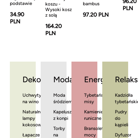
96.20
podstawie
bambus
koszu -
PLN
Wysoki kosz
34.90
97.20 PLN
z solą
PLN
164.20
PLN
Dekoracje
Moda
Energia
Relaks
Uchwyty
Moda
Tybetańskie
Kadzidła
na wino
śródziemnomorska
misy
tybetański
Naturalne
Kapelusze
Kamienie
Pudry
lampy
z konpi
runiczne
do
kokosowe
kąpieli
Torby
Bransoletki
Łapacze
na
mocy
Dyfuzor