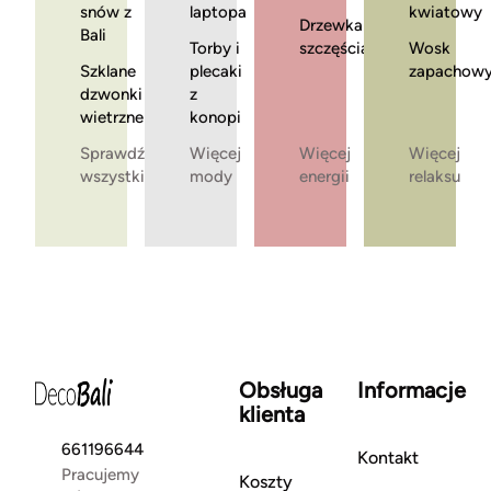
snów z
laptopa
kwiatowy
Drzewka
Bali
Torby i
szczęścia
Wosk
Szklane
plecaki
zapachow
dzwonki
z
wietrzne
konopi
Sprawdź
Więcej
Więcej
Więcej
wszystkie
mody
energii
relaksu
Obsługa
Informacje
klienta
661196644
Kontakt
Pracujemy
Koszty