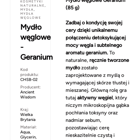
Mydło węglowe Geranium
KOSMETYKI
NATURALNE
,
(85 g)
MYDŁA
,
MYDŁA
WĘGLOWE
Zadbaj o kondycję swojej
Mydło
cery dzięki unikalnemu
węglowe
połączeniu detoksykującej
mocy węgla i subtelnego
-
aromatu geranium.
To
Geranium
naturalne,
ręcznie tworzone
mydło
zostało
Kod
produktu:
zaprojektowane z myślą o
CHSB-02
wymagającej skórze tłustej i
Producent:
mieszanej. Główną rolę gra
Ancient
Wisdom
tutaj
aktywny węgiel
, który
niczym mikroskopijna gąbka
Kraj:
pochłania toksyny oraz
Wielka
Brytania
nadmiar sebum,
Materiał:
pozostawiając cerę
Aqua,
nieskazitelnie czystą i
Glycerin,