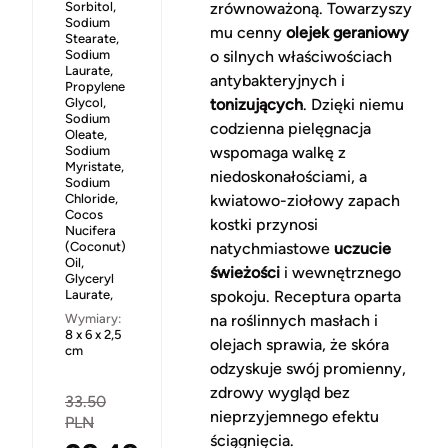
Sorbitol,
zrównoważoną. Towarzyszy
Sodium
mu cenny
olejek geraniowy
Stearate,
Sodium
o silnych właściwościach
Laurate,
antybakteryjnych i
Propylene
Glycol,
tonizujących
. Dzięki niemu
Sodium
codzienna pielęgnacja
Oleate,
Sodium
wspomaga walkę z
Myristate,
niedoskonałościami, a
Sodium
Chloride,
kwiatowo-ziołowy zapach
Cocos
kostki przynosi
Nucifera
(Coconut)
natychmiastowe
uczucie
Oil,
świeżości
i wewnętrznego
Glyceryl
Laurate,
spokoju. Receptura oparta
Wymiary:
na roślinnych masłach i
8 x 6 x 2,5
olejach sprawia, że skóra
cm
odzyskuje swój promienny,
zdrowy wygląd bez
33.50
nieprzyjemnego efektu
PLN
ściągnięcia.