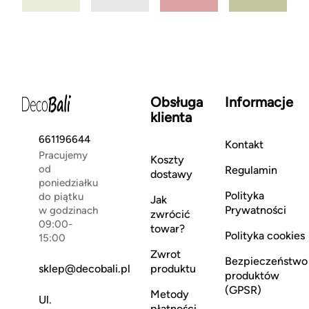
Obsługa
Informacje
klienta
661196644
Kontakt
Pracujemy
Koszty
od
Regulamin
dostawy
poniedziałku
Polityka
do piątku
Jak
Prywatności
w godzinach
zwrócić
09:00-
towar?
Polityka cookies
15:00
Zwrot
Bezpieczeństwo
sklep@decobali.pl
produktu
produktów
(GPSR)
Metody
Ul.
płatności