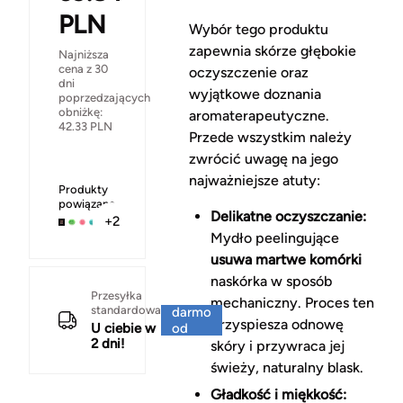
PLN
Wybór tego produktu
zapewnia skórze głębokie
Najniższa
cena z 30
oczyszczenie oraz
dni
wyjątkowe doznania
poprzedzających
obniżkę:
aromaterapeutyczne.
42.33
PLN
Przede wszystkim należy
zwrócić uwagę na jego
najważniejsze atuty:
Produkty
powiązane
Delikatne oczyszczanie:
+2
Mydło peelingujące
usuwa martwe komórki
naskórka w sposób
Za
Przesyłka
mechaniczny. Proces ten
standardowa
darmo
przyspiesza odnowę
U ciebie w
od
2 dni!
150 zł
skóry i przywraca jej
świeży, naturalny blask.
Gładkość i miękkość: