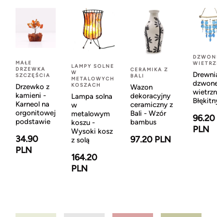
DZWON
MAŁE
WIETR
LAMPY SOLNE
DRZEWKA
CERAMIKA Z
W
Drewni
SZCZĘŚCIA
BALI
METALOWYCH
dzwon
KOSZACH
Drzewko z
Wazon
wietrzn
kamieni -
dekoracyjny
Lampa solna
Błękitn
Karneol na
ceramiczny z
w
orgonitowej
Bali - Wzór
metalowym
96.20
podstawie
bambus
koszu -
PLN
Wysoki kosz
34.90
97.20 PLN
z solą
PLN
164.20
PLN