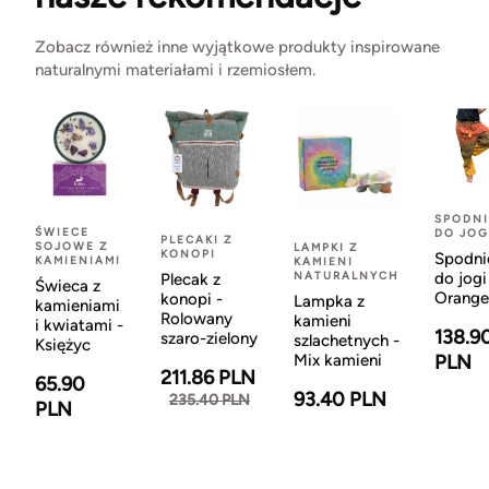
Zobacz również inne wyjątkowe produkty inspirowane
naturalnymi materiałami i rzemiosłem.
SPODNI
ŚWIECE
DO JOG
PLECAKI Z
SOJOWE Z
LAMPKI Z
KONOPI
Spodni
KAMIENIAMI
KAMIENI
NATURALNYCH
do jogi
Plecak z
Świeca z
Orange
konopi -
Lampka z
kamieniami
Rolowany
kamieni
i kwiatami -
138.9
szaro-zielony
szlachetnych -
Księżyc
Mix kamieni
PLN
211.86 PLN
65.90
93.40 PLN
235.40 PLN
PLN