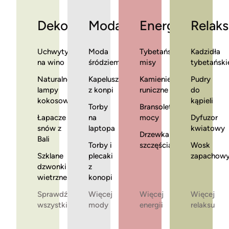
Dekoracje
Moda
Energia
Relaks
Uchwyty
Moda
Tybetańskie
Kadzidła
na wino
śródziemnomorska
misy
tybetański
Naturalne
Kapelusze
Kamienie
Pudry
lampy
z konpi
runiczne
do
kokosowe
kąpieli
Torby
Bransoletki
Łapacze
na
mocy
Dyfuzor
snów z
laptopa
kwiatowy
Drzewka
Bali
Torby i
szczęścia
Wosk
Szklane
plecaki
zapachow
dzwonki
z
wietrzne
konopi
Sprawdź
Więcej
Więcej
Więcej
wszystkie
mody
energii
relaksu