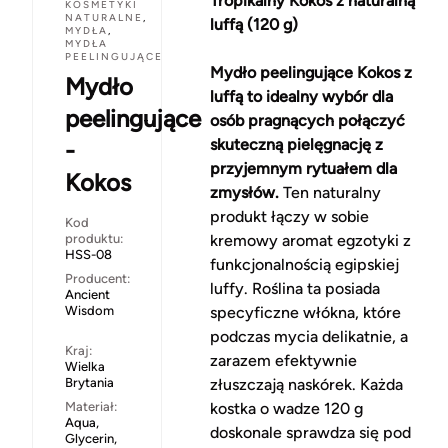
Tropikalny Kokos z naturalną
KOSMETYKI
NATURALNE
,
luffą (120 g)
MYDŁA
,
MYDŁA
PEELINGUJĄCE
Mydło peelingujące Kokos z
Mydło
luffą to idealny wybór dla
peelingujące
osób pragnących połączyć
skuteczną pielęgnację z
-
przyjemnym rytuałem dla
Kokos
zmysłów.
Ten naturalny
produkt łączy w sobie
Kod
produktu:
kremowy aromat egzotyki z
HSS-08
funkcjonalnością egipskiej
Producent:
luffy. Roślina ta posiada
Ancient
Wisdom
specyficzne włókna, które
podczas mycia delikatnie, a
Kraj:
zarazem efektywnie
Wielka
Brytania
złuszczają naskórek. Każda
Materiał:
kostka o wadze 120 g
Aqua,
doskonale sprawdza się pod
Glycerin,