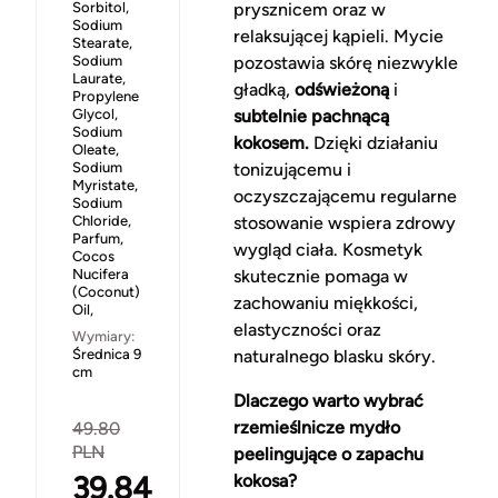
Sorbitol,
prysznicem oraz w
Sodium
relaksującej kąpieli. Mycie
Stearate,
Sodium
pozostawia skórę niezwykle
Laurate,
gładką,
odświeżoną
i
Propylene
Glycol,
subtelnie pachnącą
Sodium
kokosem.
Dzięki działaniu
Oleate,
Sodium
tonizującemu i
Myristate,
oczyszczającemu regularne
Sodium
Chloride,
stosowanie wspiera zdrowy
Parfum,
wygląd ciała. Kosmetyk
Cocos
Nucifera
skutecznie pomaga w
(Coconut)
zachowaniu miękkości,
Oil,
elastyczności oraz
Wymiary:
Średnica 9
naturalnego blasku skóry.
cm
Dlaczego warto wybrać
rzemieślnicze mydło
49.80
PLN
peelingujące o zapachu
39.84
kokosa?