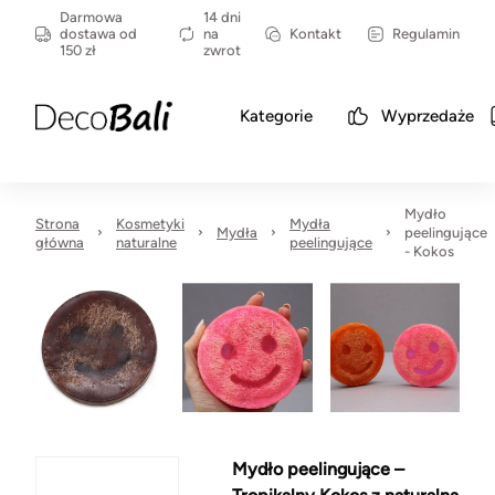
Darmowa
14 dni
dostawa od
na
Kontakt
Regulamin
150 zł
zwrot
Kategorie
Wyprzedaże
Mydło
Strona
Kosmetyki
Mydła
Mydła
peelingujące
główna
naturalne
peelingujące
- Kokos
Mydło peelingujące –