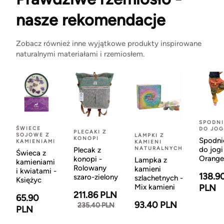
nasze rekomendacje
Zobacz również inne wyjątkowe produkty inspirowane
naturalnymi materiałami i rzemiosłem.
SPODNI
ŚWIECE
DO JOG
PLECAKI Z
SOJOWE Z
LAMPKI Z
KONOPI
Spodni
KAMIENIAMI
KAMIENI
NATURALNYCH
do jogi
Plecak z
Świeca z
Orange
konopi -
Lampka z
kamieniami
Rolowany
kamieni
i kwiatami -
138.9
szaro-zielony
szlachetnych -
Księżyc
Mix kamieni
PLN
211.86 PLN
65.90
93.40 PLN
235.40 PLN
PLN