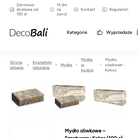
Darmowa
14 dni
dostawa od
na
Kontakt
Regulamin
150 zł
zwrot
Kategorie
Wyprzedaże
Mydła
Mydło
Strona
Kosmetyki
Mydła
w
oliwkowe -
główna
naturalne
kostce
Kokos
Mydło oliwkowe –