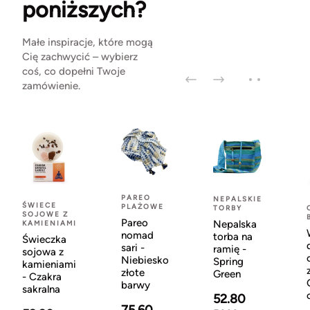
poniższych?
Małe inspiracje, które mogą
Cię zachwycić – wybierz
coś, co dopełni Twoje
zamówienie.
PAREO
NEPALSKIE
ŚWIECE
PLAŻOWE
TORBY
SOJOWE Z
Pareo
Nepalska
KAMIENIAMI
nomad
torba na
Świeczka
sari -
ramię -
sojowa z
Niebiesko
Spring
kamieniami
złote
Green
- Czakra
barwy
sakralna
52.80