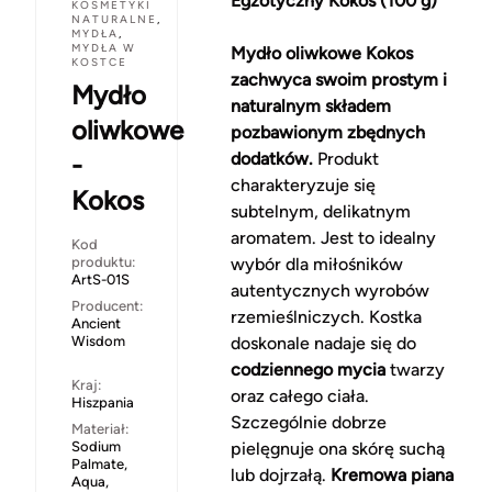
Egzotyczny Kokos (100 g)
KOSMETYKI
NATURALNE
,
MYDŁA
,
MYDŁA W
Mydło oliwkowe Kokos
KOSTCE
zachwyca swoim prostym i
Mydło
naturalnym składem
oliwkowe
pozbawionym zbędnych
dodatków.
Produkt
-
charakteryzuje się
Kokos
subtelnym, delikatnym
aromatem. Jest to idealny
Kod
produktu:
wybór dla miłośników
ArtS-01S
autentycznych wyrobów
Producent:
rzemieślniczych. Kostka
Ancient
Wisdom
doskonale nadaje się do
codziennego mycia
twarzy
Kraj:
oraz całego ciała.
Hiszpania
Szczególnie dobrze
Materiał:
Sodium
pielęgnuje ona skórę suchą
Palmate,
lub dojrzałą.
Kremowa piana
Aqua,