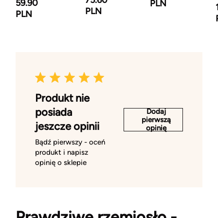
75.60
59.90
PLN
PLN
PLN
Produkt nie
posiada
Dodaj
pierwszą
jeszcze opinii
opinię
Bądź pierwszy - oceń
produkt i napisz
opinię o sklepie
Prawdziwe rzemiosło -