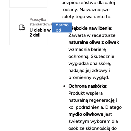
bezpieczeństwo dla całej
rodziny. Najważniejsze
zalety tego wariantu to:
Za
Przesyłka
standardowa
darmo
Głębokie nawilżenie:
U ciebie w
od
2 dni!
Zawarta w recepturze
150 zł
naturalna oliwa z oliwek
wzmacnia barierę
ochronną. Skutecznie
wygładza ona skórę,
nadając jej zdrowy i
promienny wygląd.
Ochrona naskórka:
Produkt wspiera
naturalną regenerację i
koi podrażnienia. Dlatego
mydło oliwkowe
jest
świetnym wyborem dla
osób ze skłonnością do