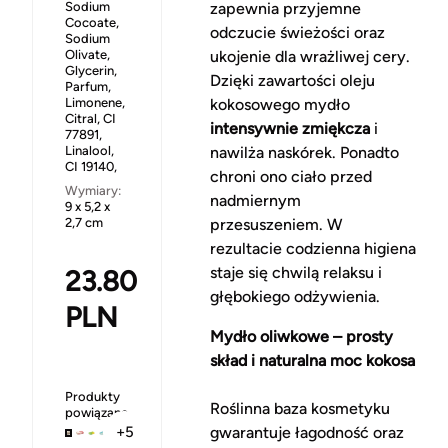
Sodium
zapewnia przyjemne
Cocoate,
odczucie świeżości oraz
Sodium
Olivate,
ukojenie dla wrażliwej cery.
Glycerin,
Dzięki zawartości oleju
Parfum,
Limonene,
kokosowego mydło
Citral, CI
intensywnie zmiękcza
i
77891,
Linalool,
nawilża naskórek. Ponadto
CI 19140,
chroni ono ciało przed
Wymiary:
nadmiernym
9 x 5,2 x
2,7 cm
przesuszeniem. W
rezultacie codzienna higiena
staje się chwilą relaksu i
23.80
głębokiego odżywienia.
PLN
Mydło oliwkowe – prosty
skład i naturalna moc kokosa
Produkty
Roślinna baza kosmetyku
powiązane
gwarantuje łagodność oraz
+5