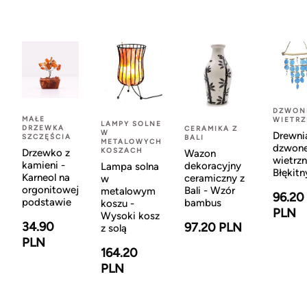
DZWON
MAŁE
WIETR
LAMPY SOLNE
DRZEWKA
CERAMIKA Z
W
Drewni
SZCZĘŚCIA
BALI
METALOWYCH
dzwon
KOSZACH
Drzewko z
Wazon
wietrzn
kamieni -
dekoracyjny
Lampa solna
Błękitn
Karneol na
ceramiczny z
w
orgonitowej
Bali - Wzór
metalowym
96.20
podstawie
bambus
koszu -
PLN
Wysoki kosz
34.90
97.20 PLN
z solą
PLN
164.20
PLN