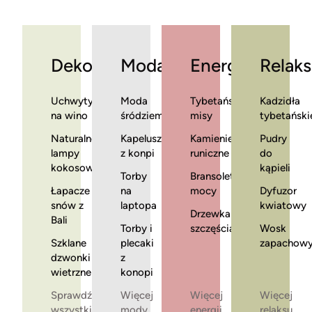
Dekoracje
Moda
Energia
Relaks
Uchwyty
Moda
Tybetańskie
Kadzidła
na wino
śródziemnomorska
misy
tybetański
Naturalne
Kapelusze
Kamienie
Pudry
lampy
z konpi
runiczne
do
kokosowe
kąpieli
Torby
Bransoletki
Łapacze
na
mocy
Dyfuzor
snów z
laptopa
kwiatowy
Drzewka
Bali
Torby i
szczęścia
Wosk
Szklane
plecaki
zapachow
dzwonki
z
wietrzne
konopi
Sprawdź
Więcej
Więcej
Więcej
wszystkie
mody
energii
relaksu