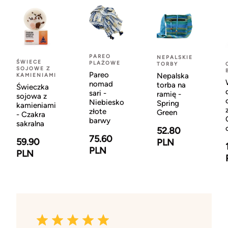
PAREO
NEPALSKIE
ŚWIECE
PLAŻOWE
TORBY
SOJOWE Z
Pareo
Nepalska
KAMIENIAMI
nomad
torba na
Świeczka
sari -
ramię -
sojowa z
Niebiesko
Spring
kamieniami
złote
Green
- Czakra
barwy
sakralna
52.80
75.60
59.90
PLN
PLN
PLN