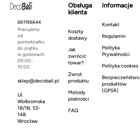
Obsługa
Informacje
klienta
661196644
Kontakt
Pracujemy
Koszty
od
Regulamin
dostawy
poniedziałku
Polityka
do piątku
Jak
Prywatności
w godzinach
zwrócić
09:00-
towar?
Polityka cookies
15:00
Zwrot
Bezpieczeństwo
sklep@decobali.pl
produktu
produktów
(GPSR)
Metody
Ul.
płatności
Wolbromska
18/1B, 53-
FAQ
148
Wrocław