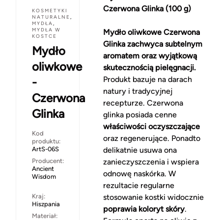
Czerwona Glinka (100 g)
KOSMETYKI
NATURALNE
,
MYDŁA
,
MYDŁA W
Mydło oliwkowe Czerwona
KOSTCE
Glinka zachwyca subtelnym
Mydło
aromatem oraz wyjątkową
oliwkowe
skutecznością pielęgnacji.
Produkt bazuje na darach
-
natury i tradycyjnej
Czerwona
recepturze. Czerwona
Glinka
glinka posiada cenne
właściwości oczyszczające
Kod
oraz regenerujące. Ponadto
produktu:
ArtS-06S
delikatnie usuwa ona
Producent:
zanieczyszczenia i wspiera
Ancient
odnowę naskórka. W
Wisdom
rezultacie regularne
Kraj:
stosowanie kostki widocznie
Hiszpania
poprawia koloryt skóry
.
Materiał: