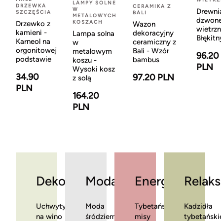
LAMPY SOLNE
DRZEWKA
CERAMIKA Z
W
Drewni
SZCZĘŚCIA
BALI
METALOWYCH
dzwon
KOSZACH
Drzewko z
Wazon
wietrzn
kamieni -
dekoracyjny
Lampa solna
Błękitn
Karneol na
ceramiczny z
w
orgonitowej
Bali - Wzór
metalowym
96.20
podstawie
bambus
koszu -
PLN
Wysoki kosz
34.90
97.20 PLN
z solą
PLN
164.20
PLN
Dekoracje
Moda
Energia
Relaks
Uchwyty
Moda
Tybetańskie
Kadzidła
na wino
śródziemnomorska
misy
tybetański