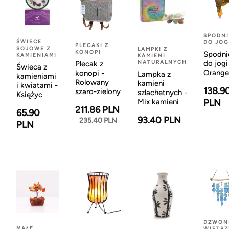
SPODNI
ŚWIECE
DO JOG
PLECAKI Z
SOJOWE Z
LAMPKI Z
KONOPI
Spodni
KAMIENIAMI
KAMIENI
NATURALNYCH
do jogi
Plecak z
Świeca z
Orange
konopi -
Lampka z
kamieniami
Rolowany
kamieni
i kwiatami -
138.9
szaro-zielony
szlachetnych -
Księżyc
Mix kamieni
PLN
211.86 PLN
65.90
93.40 PLN
235.40 PLN
PLN
DZWON
MAŁE
WIETR