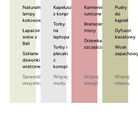
Naturalne
Kapelusze
Kamienie
Pudry
lampy
z konpi
runiczne
do
kokosowe
kąpieli
Torby
Bransoletki
Łapacze
na
mocy
Dyfuzor
snów z
laptopa
kwiatowy
Drzewka
Bali
Torby i
szczęścia
Wosk
Szklane
plecaki
zapachow
dzwonki
z
wietrzne
konopi
Sprawdź
Więcej
Więcej
Więcej
wszystkie
mody
energii
relaksu