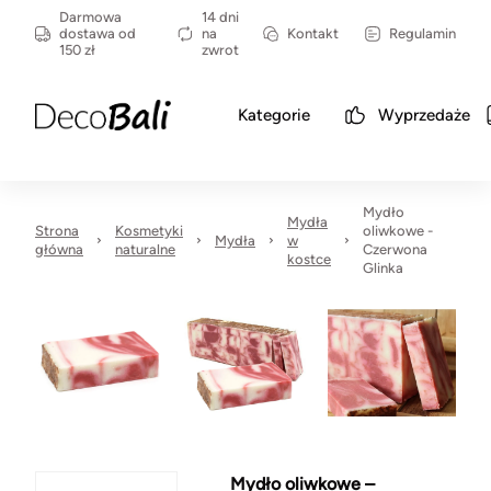
Darmowa
14 dni
dostawa od
na
Kontakt
Regulamin
150 zł
zwrot
Kategorie
Wyprzedaże
Mydło
Mydła
Strona
Kosmetyki
oliwkowe -
Mydła
w
główna
naturalne
Czerwona
kostce
Glinka
Mydło oliwkowe –