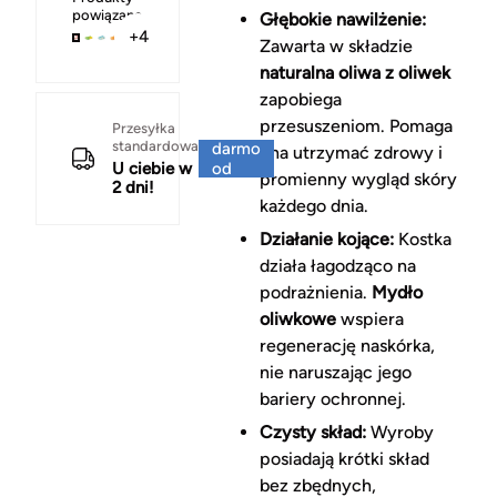
powiązane
Głębokie nawilżenie:
+4
Zawarta w składzie
naturalna oliwa z oliwek
zapobiega
przesuszeniom. Pomaga
Za
Przesyłka
standardowa
darmo
ona utrzymać zdrowy i
U ciebie w
od
promienny wygląd skóry
2 dni!
150 zł
każdego dnia.
Działanie kojące:
Kostka
działa łagodząco na
podrażnienia.
Mydło
oliwkowe
wspiera
regenerację naskórka,
nie naruszając jego
bariery ochronnej.
Czysty skład:
Wyroby
posiadają krótki skład
bez zbędnych,