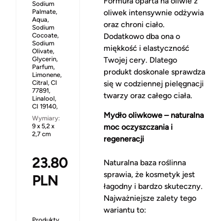
Formuła oparta na oliwie z
Sodium
Palmate,
oliwek intensywnie odżywia
Aqua,
oraz chroni ciało.
Sodium
Cocoate,
Dodatkowo dba ona o
Sodium
miękkość i elastyczność
Olivate,
Glycerin,
Twojej cery. Dlatego
Parfum,
produkt doskonale sprawdza
Limonene,
Citral, CI
się w codziennej pielęgnacji
77891,
twarzy oraz całego ciała.
Linalool,
CI 19140,
Mydło oliwkowe – naturalna
Wymiary:
9 x 5,2 x
moc oczyszczania i
2,7 cm
regeneracji
23.80
Naturalna baza roślinna
sprawia, że kosmetyk jest
PLN
łagodny i bardzo skuteczny.
Najważniejsze zalety tego
wariantu to:
Produkty