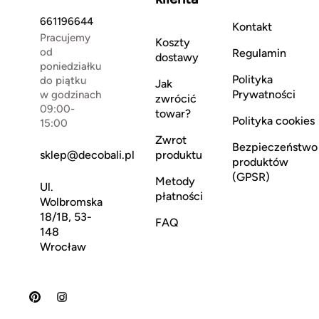
661196644
Kontakt
Pracujemy
Koszty
od
Regulamin
dostawy
poniedziałku
Polityka
do piątku
Jak
Prywatności
w godzinach
zwrócić
09:00-
towar?
Polityka cookies
15:00
Zwrot
Bezpieczeństwo
sklep@decobali.pl
produktu
produktów
(GPSR)
Metody
Ul.
płatności
Wolbromska
18/1B, 53-
FAQ
148
Wrocław