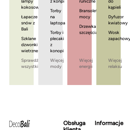
lampy
z konpi
runiczne
do
kokosowe
kąpieli
Torby
Bransoletki
Łapacze
na
mocy
Dyfuzor
snów z
laptopa
kwiatowy
Drzewka
Bali
Torby i
szczęścia
Wosk
Szklane
plecaki
zapachow
dzwonki
z
wietrzne
konopi
Sprawdź
Więcej
Więcej
Więcej
wszystkie
mody
energii
relaksu
Obsługa
Informacje
klienta