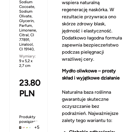
Sodium
wspiera naturalną
Cocoate,
regenerację naskórka. W
Sodium
Olivate,
rezultacie przywraca ono
Glycerin,
skórze zdrowy blask,
Parfum,
Limonene,
jędrność i elastyczność.
Citral, CI
Dodatkowo łagodna formuła
77891,
Linalool,
zapewnia bezpieczeństwo
CI 19140,
podczas pielęgnacji
Wymiary:
wrażliwej cery.
9 x 5,2 x
2,7 cm
Mydło oliwkowe – prosty
skład i wyjątkowe działanie
23.80
PLN
Naturalna baza roślinna
gwarantuje skuteczne
oczyszczanie bez
podrażnień. Najważniejsze
Produkty
zalety tego wariantu to:
powiązane
+5