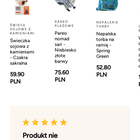
PAREO
NEPALSKIE
ŚWIECE
PLAŻOWE
TORBY
SOJOWE Z
Pareo
Nepalska
KAMIENIAMI
nomad
torba na
Świeczka
sari -
ramię -
sojowa z
Niebiesko
Spring
kamieniami
złote
Green
- Czakra
barwy
sakralna
52.80
75.60
59.90
PLN
PLN
PLN
Produkt nie