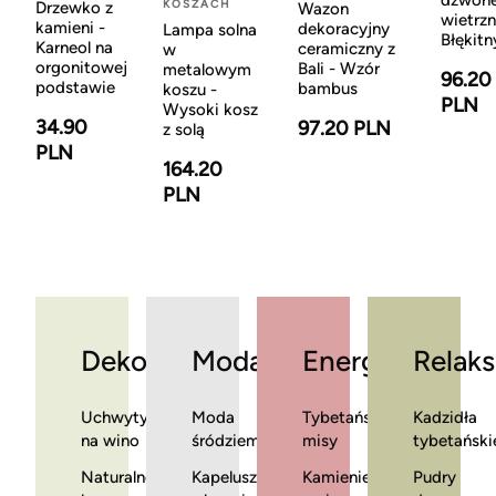
dzwon
KOSZACH
Drzewko z
Wazon
wietrzn
kamieni -
dekoracyjny
Lampa solna
Błękitn
Karneol na
ceramiczny z
w
orgonitowej
Bali - Wzór
metalowym
96.20
podstawie
bambus
koszu -
PLN
Wysoki kosz
34.90
97.20 PLN
z solą
PLN
164.20
PLN
Dekoracje
Moda
Energia
Relaks
Uchwyty
Moda
Tybetańskie
Kadzidła
na wino
śródziemnomorska
misy
tybetański
Naturalne
Kapelusze
Kamienie
Pudry