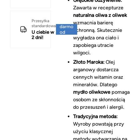
Głębokie odżywienie:
Zawarta w recepturze
naturalna oliwa z oliwek
Za
Przesyłka
wzmacnia barierę
standardowa
darmo
ochronną. Skutecznie
U ciebie w
od
2 dni!
wygładza ona ciało i
150 zł
zapobiega utracie
wilgoci.
Złoto Maroka:
Olej
arganowy dostarcza
cennych witamin oraz
minerałów. Dlatego
mydło oliwkowe
pomaga
osobom ze skłonnością
do przesuszeń i alergii.
Tradycyjna metoda:
Wyroby powstają przy
użyciu klasycznej
metody wytwarzania na