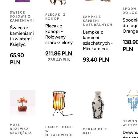
SPODNI
ŚWIECE
DO JOG
PLECAKI Z
SOJOWE Z
LAMPKI Z
KONOPI
Spodni
KAMIENIAMI
KAMIENI
NATURALNYCH
do jogi
Plecak z
Świeca z
Orange
konopi -
Lampka z
kamieniami
Rolowany
kamieni
i kwiatami -
138.9
szaro-zielony
szlachetnych -
Księżyc
Mix kamieni
PLN
211.86 PLN
65.90
93.40 PLN
235.40 PLN
PLN
DZWON
MAŁE
WIETR
LAMPY SOLNE
DRZEWKA
CERAMIKA Z
W
Drewni
SZCZĘŚCIA
BALI
METALOWYCH