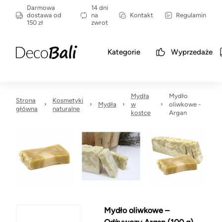
Darmowa
14 dni
dostawa od
na
Kontakt
Regulamin
150 zł
zwrot
Kategorie
Wyprzedaże
Mydła
Mydło
Strona
Kosmetyki
Mydła
w
oliwkowe -
główna
naturalne
kostce
Argan
Mydło oliwkowe –