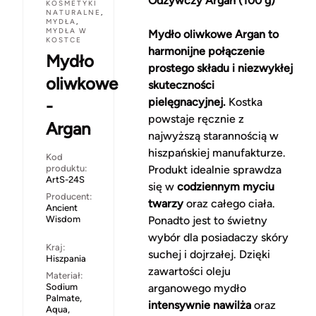
Odżywczy Argan (100 g)
KOSMETYKI
NATURALNE
,
MYDŁA
,
MYDŁA W
Mydło oliwkowe Argan to
KOSTCE
harmonijne połączenie
Mydło
prostego składu i niezwykłej
oliwkowe
skuteczności
pielęgnacyjnej.
Kostka
-
powstaje ręcznie z
Argan
najwyższą starannością w
hiszpańskiej manufakturze.
Kod
produktu:
Produkt idealnie sprawdza
ArtS-24S
się w
codziennym myciu
Producent:
twarzy
oraz całego ciała.
Ancient
Wisdom
Ponadto jest to świetny
wybór dla posiadaczy skóry
Kraj:
suchej i dojrzałej. Dzięki
Hiszpania
zawartości oleju
Materiał:
Sodium
arganowego mydło
Palmate,
intensywnie nawilża
oraz
Aqua,