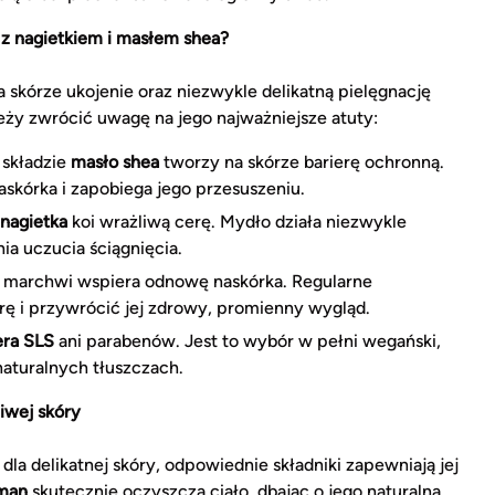
z nagietkiem i masłem shea?
skórze ukojenie oraz niezwykle delikatną pielęgnację
eży zwrócić uwagę na jego najważniejsze atuty:
składzie
masło shea
tworzy na skórze barierę ochronną.
kórka i zapobiega jego przesuszeniu.
nagietka
koi wrażliwą cerę. Mydło działa niezwykle
ia uczucia ściągnięcia.
n marchwi wspiera odnowę naskórka. Regularne
rę i przywrócić jej zdrowy, promienny wygląd.
era SLS
ani parabenów. Jest to wybór w pełni wegański,
 naturalnych tłuszczach.
liwej skóry
a delikatnej skóry, odpowiednie składniki zapewniają jej
nman
skutecznie oczyszcza ciało, dbając o jego naturalną