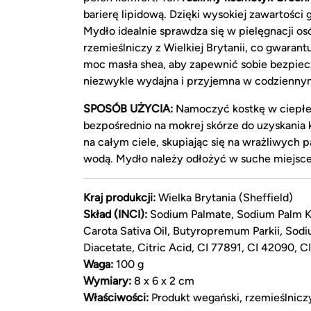
barierę lipidową. Dzięki wysokiej zawartości 
Mydło idealnie sprawdza się w pielęgnacji o
rzemieślniczy z Wielkiej Brytanii, co gwarant
moc masła shea, aby zapewnić sobie bezpieczn
niezwykle wydajna i przyjemna w codzienny
SPOSÓB UŻYCIA:
Namoczyć kostkę w ciepłe
bezpośrednio na mokrej skórze do uzyskania
na całym ciele, skupiając się na wrażliwych 
wodą. Mydło należy odłożyć w suche miejsc
Kraj produkcji:
Wielka Brytania (Sheffield)
Skład (INCI):
Sodium Palmate, Sodium Palm Ker
Carota Sativa Oil, Butyropremum Parkii, Sod
Diacetate, Citric Acid, CI 77891, CI 42090, C
Waga:
100 g
Wymiary:
8 x 6 x 2 cm
Właściwości:
Produkt wegański, rzemieślnicz