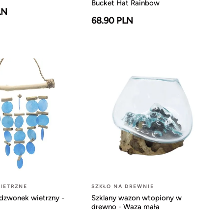
Bucket Hat Rainbow
LN
68.90 PLN
IETRZNE
SZKŁO NA DREWNIE
dzwonek wietrzny -
Szklany wazon wtopiony w
drewno - Waza mała