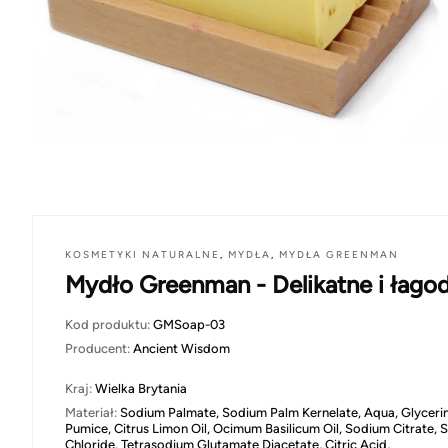
KOSMETYKI NATURALNE
,
MYDŁA
,
MYDŁA GREENMAN
Mydło Greenman - Delikatne i łago
Kod produktu:
GMSoap-03
Producent:
Ancient Wisdom
Kraj:
Wielka Brytania
Materiał:
Sodium Palmate, Sodium Palm Kernelate, Aqua, Glycerin
Pumice, Citrus Limon Oil, Ocimum Basilicum Oil, Sodium Citrate,
Chloride, Tetrasodium Glutamate Diacetate, Citric Acid,