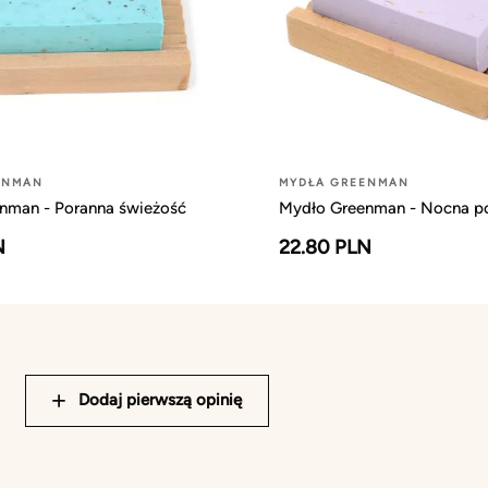
ENMAN
MYDŁA GREENMAN
nman - Poranna świeżość
Mydło Greenman - Nocna p
N
22.80 PLN
Dodaj pierwszą opinię