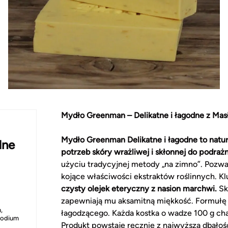
Mydło Greenman – Delikatne i łagodne z Mas
Mydło Greenman Delikatne i łagodne to natur
dne
potrzeb skóry wrażliwej i skłonnej do podrażn
użyciu tradycyjnej metody „na zimno”. Pozw
kojące właściwości ekstraktów roślinnych. 
czysty olejek eteryczny z nasion marchwi.
Sk
zapewniają mu aksamitną miękkość. Formuł
,
łagodzącego. Każda kostka o wadze 100 g ch
 Sodium
Produkt powstaje ręcznie z najwyższą dbałośc