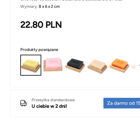
Wymiary:
8 x 6 x 2 cm
22.80
PLN
Produkty powiązane
Przesyłka standardowa
Za darmo od 15
U ciebie w 2 dni!