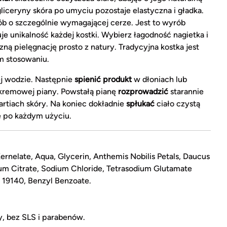
gliceryny skóra po umyciu pozostaje elastyczna i gładka.
sób o szczególnie wymagającej cerze. Jest to wyrób
uje unikalność każdej kostki. Wybierz łagodność nagietka i
ą pielęgnację prosto z natury. Tradycyjna kostka jest
m stosowaniu.
j wodzie. Następnie
spienić produkt
w dłoniach lub
 kremowej piany. Powstałą pianę
rozprowadzić
starannie
partiach skóry. Na koniec dokładnie
spłukać
ciało czystą
e po każdym użyciu.
nelate, Aqua, Glycerin, Anthemis Nobilis Petals, Daucus
ium Citrate, Sodium Chloride, Tetrasodium Glutamate
I 19140, Benzyl Benzoate.
y, bez SLS i parabenów.