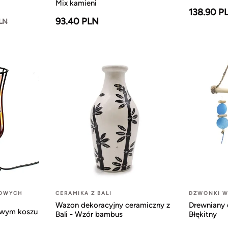
Mix kamieni
138.90 P
93.40 PLN
PLN
LOWYCH
CERAMIKA Z BALI
DZWONKI W
Wazon dekoracyjny ceramiczny z
Drewniany 
owym koszu
Bali - Wzór bambus
Błękitny