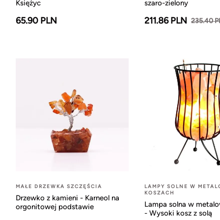
Księżyc
szaro-zielony
65.90 PLN
211.86 PLN
235.40 
MAŁE DRZEWKA SZCZĘŚCIA
LAMPY SOLNE W META
KOSZACH
Drzewko z kamieni - Karneol na
Lampa solna w metal
orgonitowej podstawie
- Wysoki kosz z solą