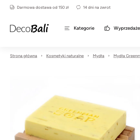
Darmowa dostawa od 150 zł
14 dni na zwrot
Kategorie
Wyprzedaże
Strona główna
Kosmetyki naturalne
Mydła
Mydła Green