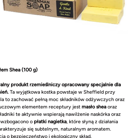
łem Shea (100 g)
alny produkt rzemieślniczy opracowany specjalnie dla
ień.
Ta wyjątkowa kostka powstaje w Sheffield przy
ala to zachować pełną moc składników odżywczych oraz
Kluczowym elementem receptury jest
masło shea
oraz
ładniki te aktywnie wspierają nawilżenie naskórka oraz
ę wzbogacono o
płatki nagietka
, które słyną z działania
arakteryzuje się subtelnym, naturalnym aromatem.
ią o bezpieczeństwo i ekologiczny skład.