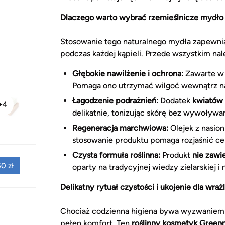
Dlaczego warto wybrać rzemieślnicze mydło 
Stosowanie tego naturalnego mydła zapewnia 
podczas każdej kąpieli. Przede wszystkim nal
Głębokie nawilżenie i ochrona:
Zawarte w 
Pomaga ono utrzymać wilgoć wewnątrz nas
Łagodzenie podrażnień:
Dodatek
kwiatów 
+4
delikatnie, tonizując skórę bez wywoływan
Regeneracja marchwiowa:
Olejek z nasio
stosowanie produktu pomaga rozjaśnić ce
Czysta formuła roślinna:
Produkt
nie zawi
0 zł
oparty na tradycyjnej wiedzy zielarskiej i
Delikatny rytuał czystości i ukojenie dla wraż
Chociaż codzienna higiena bywa wyzwaniem dl
pełen komfort. Ten
roślinny kosmetyk Gree