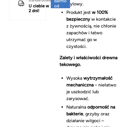
standardowa
darmo
stylowy.
U ciebie w
od
2 dni!
150 zł
Produkt jest
w 100%
bezpieczny
w kontakcie
z żywnością, nie chłonie
zapachów i łatwo
utrzymać go w
czystości.
Zalety i właściwości drewna
tekowego.
Wysoka
wytrzymałość
mechaniczna
– niełatwo
je uszkodzić lub
zarysować.
Naturalna
odporność na
bakterie
, grzyby oraz
działanie wilgoci –