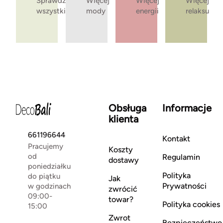
Sprawdź
Więcej
Więcej
Więcej
wszystkie
mody
energii
relaksu
Obsługa
Informacje
klienta
661196644
Kontakt
Pracujemy
Koszty
od
Regulamin
dostawy
poniedziałku
Polityka
do piątku
Jak
Prywatności
w godzinach
zwrócić
09:00-
towar?
Polityka cookies
15:00
Zwrot
Bezpieczeństwo