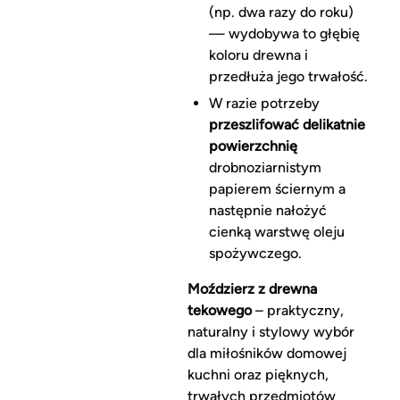
(np. dwa razy do roku)
— wydobywa to głębię
koloru drewna i
przedłuża jego trwałość.
W razie potrzeby
przeszlifować delikatnie
powierzchnię
drobnoziarnistym
papierem ściernym a
następnie nałożyć
cienką warstwę oleju
spożywczego.
Moździerz z drewna
tekowego
– praktyczny,
naturalny i stylowy wybór
dla miłośników domowej
kuchni oraz pięknych,
trwałych przedmiotów