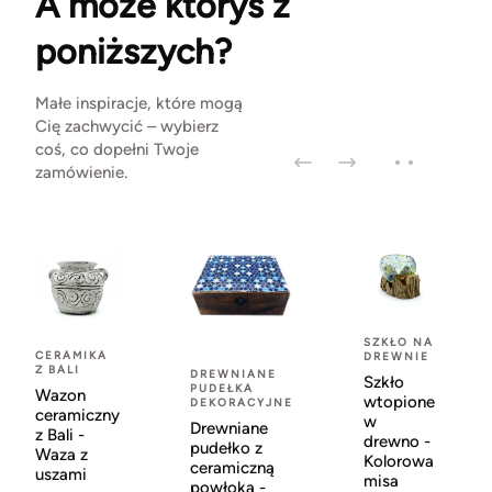
A może któryś z
poniższych?
Małe inspiracje, które mogą
Cię zachwycić – wybierz
coś, co dopełni Twoje
zamówienie.
SZKŁO NA
CERAMIKA
DREWNIE
Z BALI
DREWNIANE
Szkło
PUDEŁKA
Wazon
wtopione
DEKORACYJNE
ceramiczny
w
Drewniane
z Bali -
drewno -
pudełko z
Waza z
Kolorowa
ceramiczną
uszami
misa
powłoką -