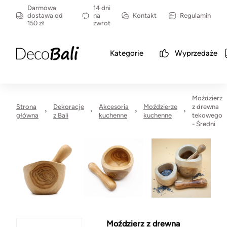
Darmowa
14 dni
dostawa od
na
Kontakt
Regulamin
150 zł
zwrot
Kategorie
Wyprzedaże
Moździerz
Strona
Dekoracje
Akcesoria
Moździerze
z drewna
główna
z Bali
kuchenne
kuchenne
tekowego
- Średni
Moździerz z drewna