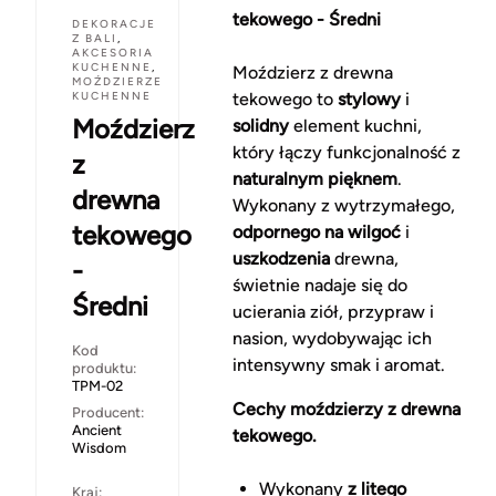
tekowego - Średni
DEKORACJE
Z BALI
,
AKCESORIA
KUCHENNE
,
Moździerz z drewna
MOŹDZIERZE
KUCHENNE
tekowego to
stylowy
i
Moździerz
solidny
element kuchni,
który łączy funkcjonalność z
z
naturalnym pięknem
.
drewna
Wykonany z wytrzymałego,
tekowego
odpornego na wilgoć
i
uszkodzenia
drewna,
-
świetnie nadaje się do
Średni
ucierania ziół, przypraw i
nasion, wydobywając ich
Kod
intensywny smak i aromat.
produktu:
TPM-02
Cechy moździerzy z drewna
Producent:
Ancient
tekowego.
Wisdom
Wykonany
z litego
Kraj: