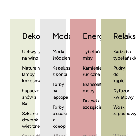
Dekoracje
Moda
Energia
Relaks
Uchwyty
Moda
Tybetańskie
Kadzidła
na wino
śródziemnomorska
misy
tybetański
Naturalne
Kapelusze
Kamienie
Pudry
lampy
z konpi
runiczne
do
kokosowe
kąpieli
Torby
Bransoletki
Łapacze
na
mocy
Dyfuzor
snów z
laptopa
kwiatowy
Drzewka
Bali
Torby i
szczęścia
Wosk
Szklane
plecaki
zapachow
dzwonki
z
wietrzne
konopi