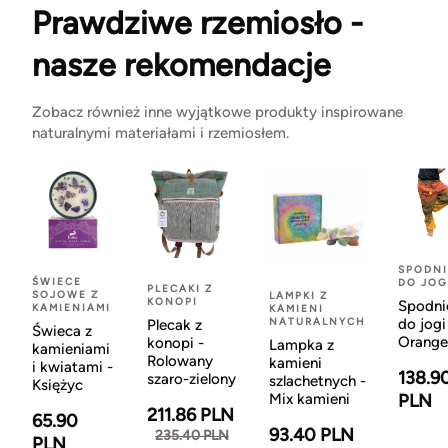
Prawdziwe rzemiosło -
nasze rekomendacje
Zobacz również inne wyjątkowe produkty inspirowane
naturalnymi materiałami i rzemiosłem.
SPODNI
ŚWIECE
DO JOG
PLECAKI Z
SOJOWE Z
LAMPKI Z
KONOPI
Spodni
KAMIENIAMI
KAMIENI
NATURALNYCH
do jogi
Plecak z
Świeca z
Orange
konopi -
Lampka z
kamieniami
Rolowany
kamieni
i kwiatami -
138.9
szaro-zielony
szlachetnych -
Księżyc
Mix kamieni
PLN
211.86 PLN
65.90
93.40 PLN
235.40 PLN
PLN