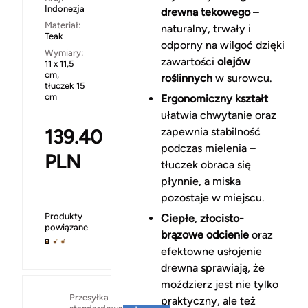
Indonezja
drewna tekowego
–
Materiał:
naturalny, trwały i
Teak
odporny na wilgoć dzięki
Wymiary:
zawartości
olejów
11 x 11,5
cm,
roślinnych
w surowcu.
tłuczek 15
cm
Ergonomiczny kształt
ułatwia chwytanie oraz
139.40
zapewnia stabilność
podczas mielenia –
PLN
tłuczek obraca się
płynnie, a miska
pozostaje w miejscu.
Produkty
Ciepłe
,
złocisto-
powiązane
brązowe odcienie
oraz
efektowne usłojenie
drewna sprawiają, że
moździerz jest nie tylko
Za
Przesyłka
praktyczny, ale też