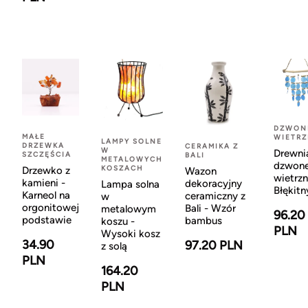
DZWON
MAŁE
WIETR
LAMPY SOLNE
DRZEWKA
CERAMIKA Z
W
Drewni
SZCZĘŚCIA
BALI
METALOWYCH
dzwon
KOSZACH
Drzewko z
Wazon
wietrzn
kamieni -
dekoracyjny
Lampa solna
Błękitn
Karneol na
ceramiczny z
w
orgonitowej
Bali - Wzór
metalowym
96.20
podstawie
bambus
koszu -
PLN
Wysoki kosz
34.90
97.20 PLN
z solą
PLN
164.20
PLN