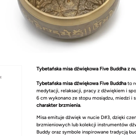
Tybetańska misa dźwiękowa Five Buddha z n
WE
Tybetańska misa dźwiękowa Five Buddha
to r
medytacji, relaksacji, pracy z dźwiękiem i 
6 cm wykonano ze stopu mosiądzu, miedzi i 
charakter brzmienia
.
Misa emituje dźwięk w nucie D#3, dzięki cze
brzmieniowych lub kolekcji instrumentów d
Buddy oraz symbole inspirowane tradycją bud