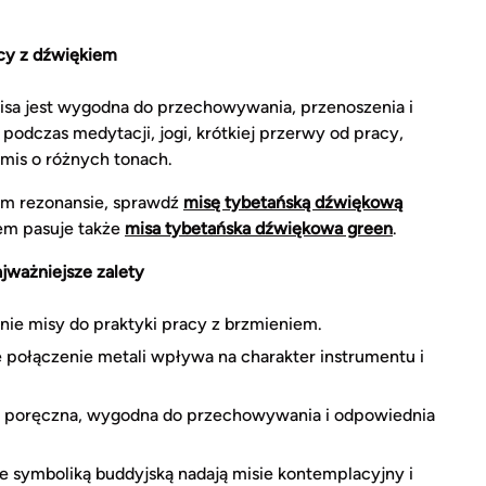
cy z dźwiękiem
isa jest wygodna do przechowywania, przenoszenia i
odczas medytacji, jogi, krótkiej przerwy od pracy,
 mis o różnych tonach.
ym rezonansie, sprawdź
misę tybetańską dźwiękową
em pasuje także
misa tybetańska dźwiękowa green
.
jważniejsze zalety
nie misy do praktyki pracy z brzmieniem.
 połączenie metali wpływa na charakter instrumentu i
t poręczna, wygodna do przechowywania i odpowiednia
e symboliką buddyjską nadają misie kontemplacyjny i