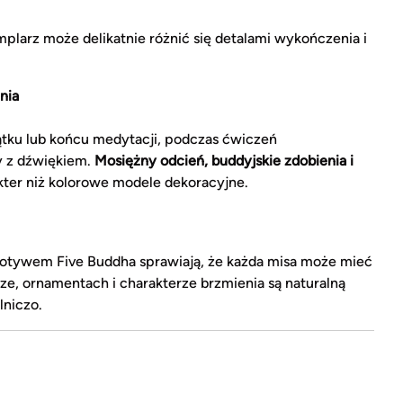
larz może delikatnie różnić się detalami wykończenia i
nia
ku lub końcu medytacji, podczas ćwiczeń
y z dźwiękiem.
Mosiężny odcień, buddyjskie zdobienia i
akter niż kolorowe modele dekoracyjne.
motywem Five Buddha sprawiają, że każda misa może mieć
ze, ornamentach i charakterze brzmienia są naturalną
niczo.