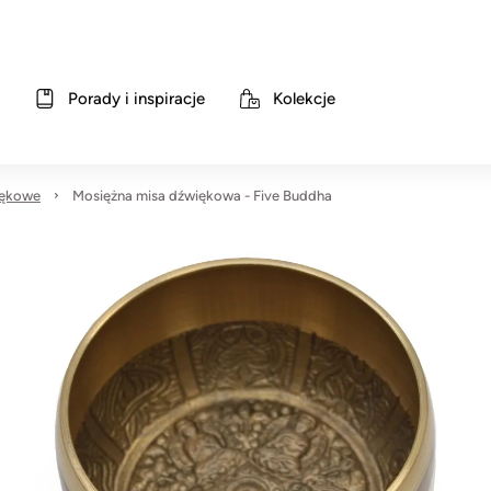
Porady i inspiracje
Kolekcje
iękowe
Mosiężna misa dźwiękowa - Five Buddha