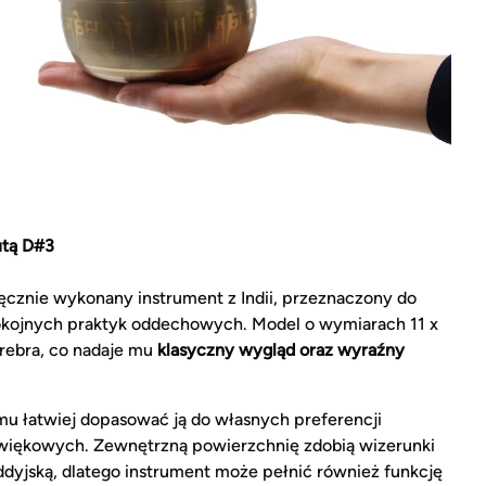
utą D#3
ęcznie wykonany instrument z Indii, przeznaczony do
spokojnych praktyk oddechowych. Model o wymiarach 11 x
srebra, co nadaje mu
klasyczny wygląd oraz wyraźny
mu łatwiej dopasować ją do własnych preferencji
źwiękowych. Zewnętrzną powierzchnię zdobią wizerunki
dyjską, dlatego instrument może pełnić również funkcję