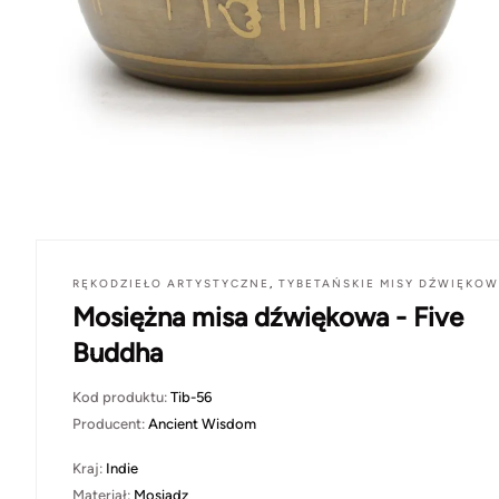
RĘKODZIEŁO ARTYSTYCZNE
,
TYBETAŃSKIE MISY DŹWIĘKO
Mosiężna misa dźwiękowa - Five
Buddha
Kod produktu:
Tib-56
Producent:
Ancient Wisdom
Kraj:
Indie
Materiał:
Mosiądz