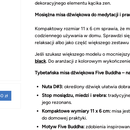
dekoracyjnego elementu kącika zen.
Mosiężna misa dźwiękowa do medytacji i pra
Kompaktowy rozmiar 11 x 6 cm sprawia, że m
codziennego używania w domu. Sprawdzi się p
relaksacji albo jako część większego zestawu
Jeśli szukasz większego modelu o mocniejsz
black
. Do aranżacji z kolorowym wykończeni
Tybetańska misa dźwiękowa Five Buddha – na
Nuta D#3:
określony dźwięk ułatwia dobra
Stop mosiądzu, miedzi i srebra:
tradycyjne
0 zł
jego rezonans.
Kompaktowe wymiary 11 x 6 cm:
misa jes
do domowej praktyki.
Motyw Five Buddha:
zdobienia inspirowan