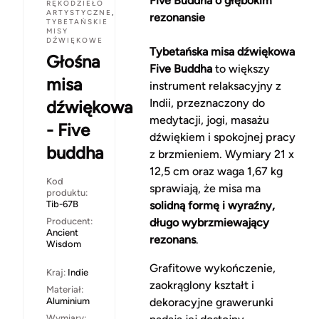
Five Buddha o głębokim
RĘKODZIEŁO
ARTYSTYCZNE
,
rezonansie
TYBETAŃSKIE
MISY
DŹWIĘKOWE
Tybetańska misa dźwiękowa
Głośna
Five Buddha
to większy
misa
instrument relaksacyjny z
Indii, przeznaczony do
dźwiękowa
medytacji, jogi, masażu
- Five
dźwiękiem i spokojnej pracy
buddha
z brzmieniem. Wymiary 21 x
12,5 cm oraz waga 1,67 kg
Kod
sprawiają, że misa ma
produktu:
Tib-67B
solidną formę i wyraźny,
Producent:
długo wybrzmiewający
Ancient
rezonans
.
Wisdom
Grafitowe wykończenie,
Kraj:
Indie
zaokrąglony kształt i
Materiał:
Aluminium
dekoracyjne grawerunki
Wymiary: