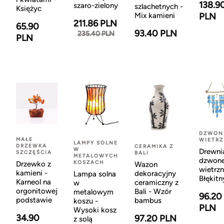
138.9
szaro-zielony
szlachetnych -
Księżyc
Mix kamieni
PLN
211.86 PLN
65.90
93.40 PLN
235.40 PLN
PLN
DZWON
MAŁE
WIETR
LAMPY SOLNE
DRZEWKA
CERAMIKA Z
W
Drewni
SZCZĘŚCIA
BALI
METALOWYCH
dzwon
KOSZACH
Drzewko z
Wazon
wietrzn
kamieni -
dekoracyjny
Lampa solna
Błękitn
Karneol na
ceramiczny z
w
orgonitowej
Bali - Wzór
metalowym
96.20
podstawie
bambus
koszu -
PLN
Wysoki kosz
34.90
97.20 PLN
z solą