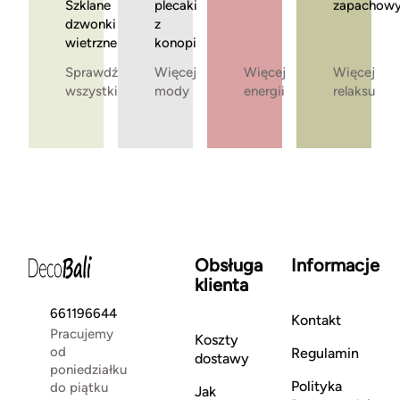
Szklane
plecaki
zapachow
dzwonki
z
wietrzne
konopi
Sprawdź
Więcej
Więcej
Więcej
wszystkie
mody
energii
relaksu
Obsługa
Informacje
klienta
661196644
Kontakt
Pracujemy
Koszty
od
Regulamin
dostawy
poniedziałku
Polityka
do piątku
Jak