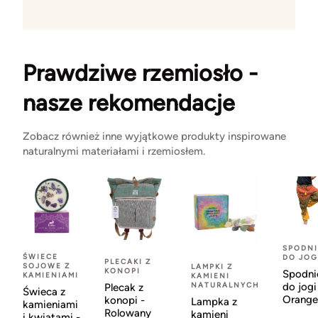
Prawdziwe rzemiosło -
nasze rekomendacje
Zobacz również inne wyjątkowe produkty inspirowane
naturalnymi materiałami i rzemiosłem.
SPODNI
ŚWIECE
DO JOG
PLECAKI Z
SOJOWE Z
LAMPKI Z
KONOPI
Spodni
KAMIENIAMI
KAMIENI
NATURALNYCH
do jogi
Plecak z
Świeca z
Orange
konopi -
Lampka z
kamieniami
Rolowany
kamieni
i kwiatami -