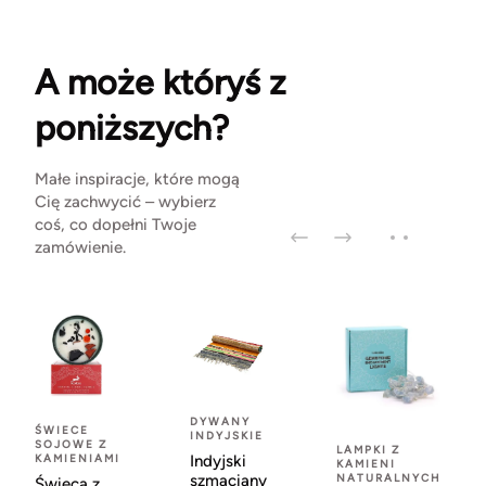
A może któryś z
poniższych?
Małe inspiracje, które mogą
Cię zachwycić – wybierz
coś, co dopełni Twoje
zamówienie.
DYWANY
ŚWIECE
INDYJSKIE
SOJOWE Z
LAMPKI Z
KAMIENIAMI
Indyjski
KAMIENI
szmaciany
NATURALNYCH
Świeca z