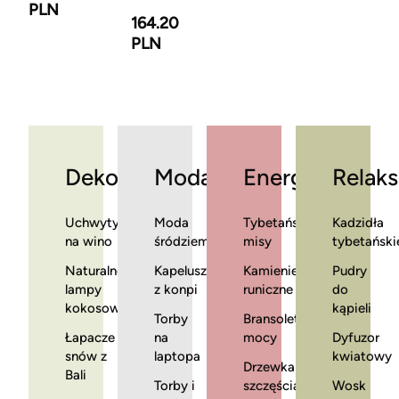
PLN
164.20
PLN
Dekoracje
Moda
Energia
Relaks
Uchwyty
Moda
Tybetańskie
Kadzidła
na wino
śródziemnomorska
misy
tybetański
Naturalne
Kapelusze
Kamienie
Pudry
lampy
z konpi
runiczne
do
kokosowe
kąpieli
Torby
Bransoletki
Łapacze
na
mocy
Dyfuzor
snów z
laptopa
kwiatowy
Drzewka
Bali
Torby i
szczęścia
Wosk