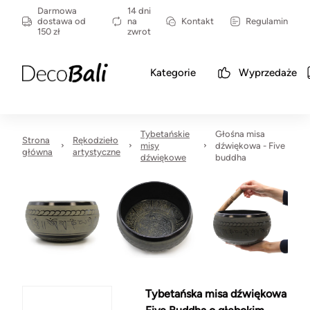
Darmowa
14 dni
dostawa od
na
Kontakt
Regulamin
150 zł
zwrot
Kategorie
Wyprzedaże
Tybetańskie
Głośna misa
Strona
Rękodzieło
misy
dźwiękowa - Five
główna
artystyczne
dźwiękowe
buddha
Tybetańska misa dźwiękowa