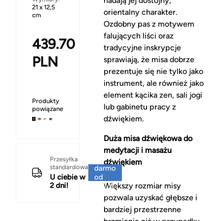
nadają jej dostojny,
21 x 12,5
orientalny charakter.
cm
Ozdobny pas z motywem
falujących liści oraz
439.70
tradycyjne inskrypcje
PLN
sprawiają, że misa dobrze
prezentuje się nie tylko jako
instrument, ale również jako
element kącika zen, sali jogi
Produkty
lub gabinetu pracy z
powiązane
dźwiękiem.
Duża misa dźwiękowa do
medytacji i masażu
Za
Przesyłka
dźwiękiem
standardowa
darmo
U ciebie w
od
2 dni!
Większy rozmiar misy
150 zł
pozwala uzyskać głębsze i
bardziej przestrzenne