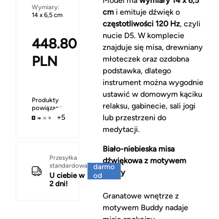
Model ma
wymiary 14 x 6,5
Wymiary:
cm
i emituje dźwięk o
14 x 6,5 cm
częstotliwości 120 Hz
, czyli
nucie D5. W komplecie
448.80
znajduje się misa, drewniany
PLN
młoteczek oraz ozdobna
podstawka, dlatego
instrument można wygodnie
ustawić w domowym kąciku
Produkty
relaksu, gabinecie, sali jogi
powiązane
lub przestrzeni do
+5
medytacji.
Biało-niebieska misa
Za
Przesyłka
dźwiękowa z motywem
standardowa
darmo
Buddy
U ciebie w
od
2 dni!
150 zł
Granatowe wnętrze z
motywem Buddy nadaje