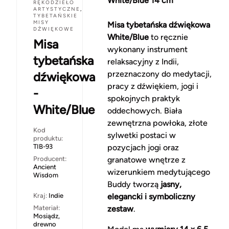
White/Blue 14 cm
RĘKODZIEŁO
ARTYSTYCZNE
,
TYBETAŃSKIE
MISY
Misa tybetańska dźwiękowa
DŹWIĘKOWE
White/Blue
to ręcznie
Misa
wykonany instrument
tybetańska
relaksacyjny z Indii,
przeznaczony do medytacji,
dźwiękowa
pracy z dźwiękiem, jogi i
-
spokojnych praktyk
White/Blue
oddechowych. Biała
zewnętrzna powłoka, złote
Kod
sylwetki postaci w
produktu:
TIB-93
pozycjach jogi oraz
Producent:
granatowe wnętrze z
Ancient
wizerunkiem medytującego
Wisdom
Buddy tworzą
jasny,
Kraj:
Indie
elegancki i symboliczny
Materiał:
zestaw
.
Mosiądz,
drewno