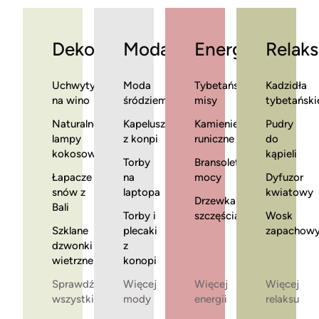
Dekoracje
Moda
Energia
Relaks
Uchwyty
Moda
Tybetańskie
Kadzidła
na wino
śródziemnomorska
misy
tybetański
Naturalne
Kapelusze
Kamienie
Pudry
lampy
z konpi
runiczne
do
kokosowe
kąpieli
Torby
Bransoletki
Łapacze
na
mocy
Dyfuzor
snów z
laptopa
kwiatowy
Drzewka
Bali
Torby i
szczęścia
Wosk
Szklane
plecaki
zapachow
dzwonki
z
wietrzne
konopi
Sprawdź
Więcej
Więcej
Więcej
wszystkie
mody
energii
relaksu