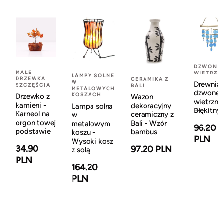
DZWON
MAŁE
WIETR
LAMPY SOLNE
DRZEWKA
CERAMIKA Z
W
Drewni
SZCZĘŚCIA
BALI
METALOWYCH
dzwon
KOSZACH
Drzewko z
Wazon
wietrzn
kamieni -
dekoracyjny
Lampa solna
Błękitn
Karneol na
ceramiczny z
w
orgonitowej
Bali - Wzór
metalowym
96.20
podstawie
bambus
koszu -
PLN
Wysoki kosz
34.90
97.20 PLN
z solą
PLN
164.20
PLN