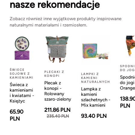
nasze rekomendacje
Zobacz również inne wyjątkowe produkty inspirowane
naturalnymi materiałami i rzemiosłem.
SPODNI
ŚWIECE
DO JOG
PLECAKI Z
SOJOWE Z
LAMPKI Z
KONOPI
Spodni
KAMIENIAMI
KAMIENI
NATURALNYCH
do jogi
Plecak z
Świeca z
Orange
konopi -
Lampka z
kamieniami
Rolowany
kamieni
i kwiatami -
138.9
szaro-zielony
szlachetnych -
Księżyc
Mix kamieni
PLN
211.86 PLN
65.90
93.40 PLN
235.40 PLN
PLN