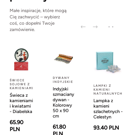
Małe inspiracje, które mogą
Cię zachwycić – wybierz
coś, co dopełni Twoje
zamówienie.
DYWANY
ŚWIECE
INDYJSKIE
SOJOWE Z
LAMPKI Z
KAMIENIAMI
Indyjski
KAMIENI
szmaciany
NATURALNYCH
Świeca z
dywan -
kamieniami
Lampka z
Kolorowy
i kwiatami
kamieni
50 x 90
- Diabelska
szlachetnych -
cm
Celestyn
65.90
61.80
93.40 PLN
PLN
PLN