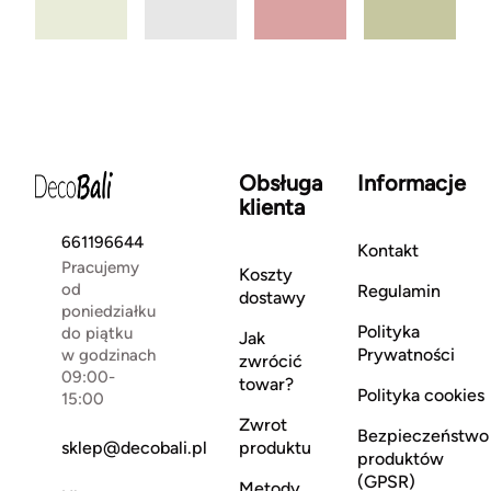
Obsługa
Informacje
klienta
661196644
Kontakt
Pracujemy
Koszty
od
Regulamin
dostawy
poniedziałku
Polityka
do piątku
Jak
Prywatności
w godzinach
zwrócić
09:00-
towar?
Polityka cookies
15:00
Zwrot
Bezpieczeństwo
sklep@decobali.pl
produktu
produktów
(GPSR)
Metody