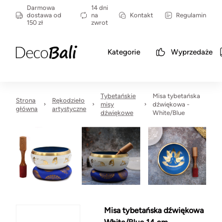
Darmowa
14 dni
dostawa od
na
Kontakt
Regulamin
150 zł
zwrot
Kategorie
Wyprzedaże
Tybetańskie
Misa tybetańska
Strona
Rękodzieło
misy
dźwiękowa -
główna
artystyczne
dźwiękowe
White/Blue
Misa tybetańska dźwiękowa