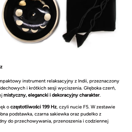
Hz
mpaktowy instrument relaksacyjny z Indii, przeznaczony
dechowych i krótkich sesji wyciszenia. Głęboka czerń,
ej
mistyczny, elegancki i dekoracyjny charakter
.
ięk o
częstotliwości 199 Hz
, czyli nucie F5. W zestawie
obna podstawka, czarna sakiewka oraz pudełko z
dny do przechowywania, przenoszenia i codziennej