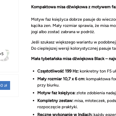
Kompaktowa misa dźwiękowa z motywem faz
Motyw faz księżyca dobrze pasuje do wieczo
kącika zen. Mały rozmiar sprawia, że misa mo
jogi albo zostać zabrana w podróż.
Jeśli szukasz większego wariantu w podobnej
Do cieplejszej wersji kolorystycznej pasuje t
+5
Mała tybetańska misa dźwiękowa Black – najw
Częstotliwość 199 Hz:
konkretny ton F5 uł
Mały rozmiar 10,7 x 6 cm:
kompaktowa form
przy biurku.
0 zł
Motyw faz księżyca:
złote zdobienia nada
Kompletny zestaw:
misa, młoteczek, pods
rozpoczęcie praktyki.
Ręczne wykonanie w Indiach:
każdy egzemp