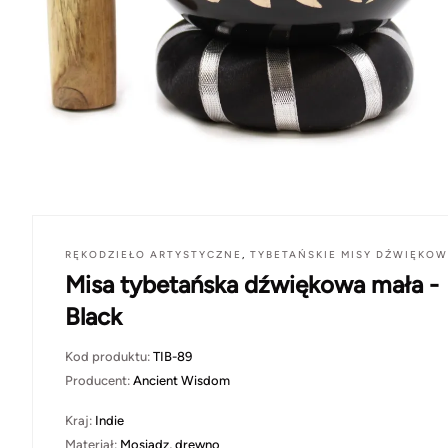
RĘKODZIEŁO ARTYSTYCZNE
,
TYBETAŃSKIE MISY DŹWIĘKO
Misa tybetańska dźwiękowa mała -
Black
Kod produktu:
TIB-89
Producent:
Ancient Wisdom
Kraj:
Indie
Materiał:
Mosiądz, drewno