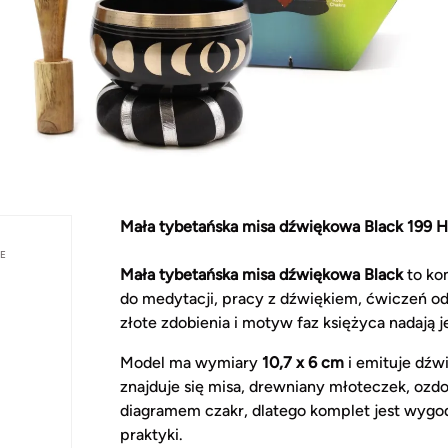
Mała tybetańska misa dźwiękowa Black 199 
WE
Mała tybetańska misa dźwiękowa Black
to ko
do medytacji, pracy z dźwiękiem, ćwiczeń od
złote zdobienia i motyw faz księżyca nadają j
Model ma wymiary
10,7 x 6 cm
i emituje dźw
znajduje się misa, drewniany młoteczek, ozd
diagramem czakr, dlatego komplet jest wygo
praktyki.