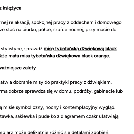
 księżyca
rnej relaksacji, spokojnej pracy z oddechem i domowego
że stać na biurku, półce, szafce nocnej, przy macie do
 stylistyce, sprawdź
misę tybetańską dźwiękową black
.
akże
mała misa tybetańska dźwiękowa black orange
.
ażniejsze zalety
atwia dobranie misy do praktyki pracy z dźwiękiem.
a dobrze sprawdza się w domu, podróży, gabinecie lub
ją misie symboliczny, nocny i kontemplacyjny wygląd.
tawka, sakiewka i pudełko z diagramem czakr ułatwiają
larz może delikatnie różnić się detalami zdobień,