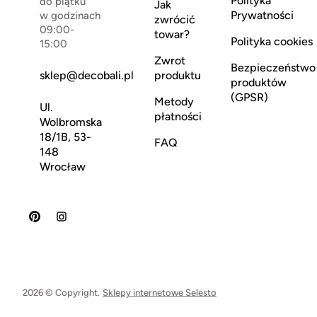
Polityka
do piątku
Jak
Prywatności
w godzinach
zwrócić
09:00-
towar?
Polityka cookies
15:00
Zwrot
Bezpieczeństwo
sklep@decobali.pl
produktu
produktów
(GPSR)
Metody
Ul.
płatności
Wolbromska
18/1B, 53-
FAQ
148
Wrocław
2026 © Copyright.
Sklepy internetowe Selesto