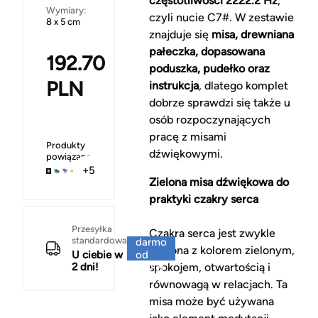
częstotliwości 2222.2 Hz
,
Wymiary:
czyli nucie C7#. W zestawie
8 x 5 cm
znajduje się
misa, drewniana
pałeczka, dopasowana
192.70
poduszka, pudełko oraz
PLN
instrukcja
, dlatego komplet
dobrze sprawdzi się także u
osób rozpoczynających
pracę z misami
Produkty
dźwiękowymi.
powiązane
+5
Zielona misa dźwiękowa do
praktyki czakry serca
Za
Przesyłka
Czakra serca jest zwykle
standardowa
darmo
łączona z kolorem zielonym,
U ciebie w
od
2 dni!
spokojem, otwartością i
150 zł
równowagą w relacjach. Ta
misa może być używana