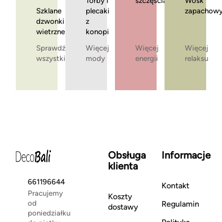
Torby i
szczęścia
Wosk
Szklane
plecaki
zapachow
dzwonki
z
wietrzne
konopi
Sprawdź
Więcej
Więcej
Więcej
wszystkie
mody
energii
relaksu
Obsługa
Informacje
klienta
661196644
Kontakt
Pracujemy
Koszty
od
Regulamin
dostawy
poniedziałku