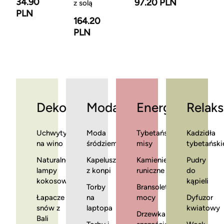
34.90
97.20 PLN
z solą
PLN
164.20
PLN
Dekoracje
Moda
Energia
Relaks
Uchwyty
Moda
Tybetańskie
Kadzidła
na wino
śródziemnomorska
misy
tybetański
Naturalne
Kapelusze
Kamienie
Pudry
lampy
z konpi
runiczne
do
kokosowe
kąpieli
Torby
Bransoletki
Łapacze
na
mocy
Dyfuzor
snów z
laptopa
kwiatowy
Drzewka
Bali