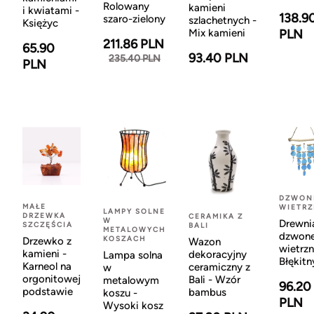
Rolowany
kamieni
i kwiatami -
138.9
szaro-zielony
szlachetnych -
Księżyc
Mix kamieni
PLN
211.86 PLN
65.90
93.40 PLN
235.40 PLN
PLN
DZWON
MAŁE
WIETR
LAMPY SOLNE
DRZEWKA
CERAMIKA Z
W
Drewni
SZCZĘŚCIA
BALI
METALOWYCH
dzwon
KOSZACH
Drzewko z
Wazon
wietrzn
kamieni -
dekoracyjny
Lampa solna
Błękitn
Karneol na
ceramiczny z
w
orgonitowej
Bali - Wzór
metalowym
96.20
podstawie
bambus
koszu -
PLN
Wysoki kosz