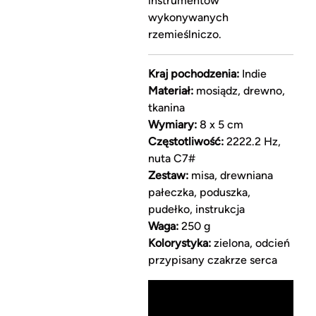
instrumentów
wykonywanych
rzemieślniczo.
Kraj pochodzenia:
Indie
Materiał:
mosiądz, drewno,
tkanina
Wymiary:
8 x 5 cm
Częstotliwość:
2222.2 Hz,
nuta C7#
Zestaw:
misa, drewniana
pałeczka, poduszka,
pudełko, instrukcja
Waga:
250 g
Kolorystyka:
zielona, odcień
przypisany czakrze serca