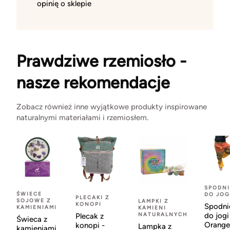
opinię o sklepie
Prawdziwe rzemiosło -
nasze rekomendacje
Zobacz również inne wyjątkowe produkty inspirowane
naturalnymi materiałami i rzemiosłem.
SPODNI
ŚWIECE
DO JOG
PLECAKI Z
SOJOWE Z
LAMPKI Z
KONOPI
Spodni
KAMIENIAMI
KAMIENI
NATURALNYCH
do jogi
Plecak z
Świeca z
Orange
konopi -
Lampka z
kamieniami