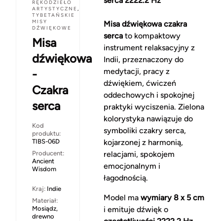
serca 2222.2 Hz
RĘKODZIEŁO
ARTYSTYCZNE
,
TYBETAŃSKIE
MISY
Misa dźwiękowa czakra
DŹWIĘKOWE
serca
to kompaktowy
Misa
instrument relaksacyjny z
dźwiękowa
Indii, przeznaczony do
medytacji, pracy z
-
dźwiękiem, ćwiczeń
Czakra
oddechowych i spokojnej
serca
praktyki wyciszenia. Zielona
kolorystyka nawiązuje do
Kod
symboliki czakry serca,
produktu:
TIBS-06D
kojarzonej z harmonią,
Producent:
relacjami, spokojem
Ancient
emocjonalnym i
Wisdom
łagodnością.
Kraj:
Indie
Model ma
wymiary 8 x 5 cm
Materiał:
Mosiądz,
i emituje dźwięk o
drewno