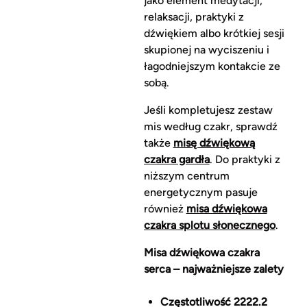
jako element medytacji,
relaksacji, praktyki z
dźwiękiem albo krótkiej sesji
skupionej na wyciszeniu i
łagodniejszym kontakcie ze
sobą.
Jeśli kompletujesz zestaw
mis według czakr, sprawdź
także
misę dźwiękową
czakra gardła
. Do praktyki z
niższym centrum
energetycznym pasuje
również
misa dźwiękowa
czakra splotu słonecznego
.
Misa dźwiękowa czakra
serca – najważniejsze zalety
Częstotliwość 2222.2