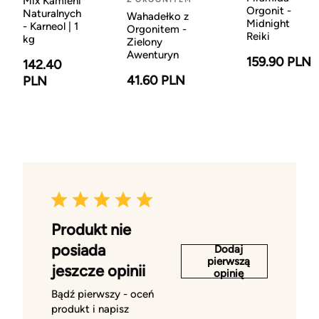
Mix Kamieni
Orgonit -
Naturalnych
Wahadełko z
Midnight
- Karneol | 1
Orgonitem -
Reiki
kg
Zielony
Awenturyn
159.90 PLN
142.40
41.60 PLN
PLN
Produkt nie
posiada
Dodaj
pierwszą
jeszcze opinii
opinię
Bądź pierwszy - oceń
produkt i napisz