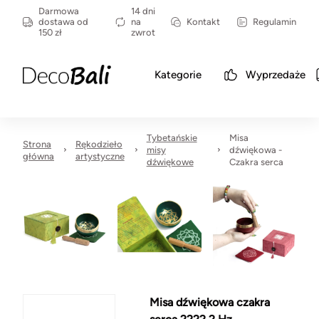
Darmowa
14 dni
dostawa od
na
Kontakt
Regulamin
150 zł
zwrot
Kategorie
Wyprzedaże
Tybetańskie
Misa
Strona
Rękodzieło
misy
dźwiękowa -
główna
artystyczne
dźwiękowe
Czakra serca
Misa dźwiękowa czakra