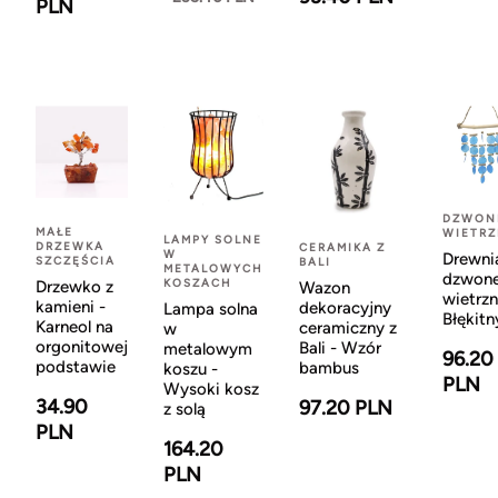
PLN
DZWON
MAŁE
WIETR
LAMPY SOLNE
DRZEWKA
CERAMIKA Z
W
Drewni
SZCZĘŚCIA
BALI
METALOWYCH
dzwon
KOSZACH
Drzewko z
Wazon
wietrzn
kamieni -
dekoracyjny
Lampa solna
Błękitn
Karneol na
ceramiczny z
w
orgonitowej
Bali - Wzór
metalowym
96.20
podstawie
bambus
koszu -
PLN
Wysoki kosz
34.90
97.20 PLN
z solą
PLN
164.20
PLN