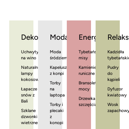
Dekoracje
Moda
Energia
Relaks
Uchwyty
Moda
Tybetańskie
Kadzidła
na wino
śródziemnomorska
misy
tybetański
Naturalne
Kapelusze
Kamienie
Pudry
lampy
z konpi
runiczne
do
kokosowe
kąpieli
Torby
Bransoletki
Łapacze
na
mocy
Dyfuzor
snów z
laptopa
kwiatowy
Drzewka
Bali
Torby i
szczęścia
Wosk
Szklane
plecaki
zapachow
dzwonki
z
wietrzne
konopi