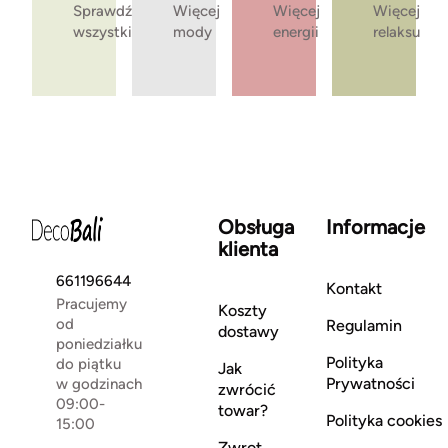
Sprawdź
Więcej
Więcej
Więcej
wszystkie
mody
energii
relaksu
Obsługa
Informacje
klienta
661196644
Kontakt
Pracujemy
Koszty
od
Regulamin
dostawy
poniedziałku
Polityka
do piątku
Jak
Prywatności
w godzinach
zwrócić
09:00-
towar?
Polityka cookies
15:00
Zwrot