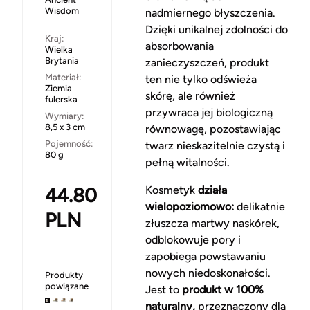
Wisdom
nadmiernego błyszczenia.
Dzięki unikalnej zdolności do
Kraj:
absorbowania
Wielka
Brytania
zanieczyszczeń, produkt
Materiał:
ten nie tylko odświeża
Ziemia
skórę, ale również
fulerska
przywraca jej biologiczną
Wymiary:
8,5 x 3 cm
równowagę, pozostawiając
Pojemność:
twarz nieskazitelnie czystą i
80 g
pełną witalności.
44.80
Kosmetyk
działa
wielopoziomowo:
delikatnie
PLN
złuszcza martwy naskórek,
odblokowuje pory i
zapobiega powstawaniu
nowych niedoskonałości.
Produkty
powiązane
Jest to
produkt w 100%
naturalny,
przeznaczony dla