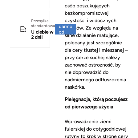
osób poszukujących
bezkompromisowej
czystości i widocznych
Za
Przesyłka
standardowa
darmo
efektów. Ze względu na
U ciebie w
od
silne działanie matujące,
2 dni!
150 zł
polecany jest szczególnie
dla cery tłustej i mieszanej –
przy cerze suchej należy
zachować ostrożność, by
nie doprowadzić do
nadmiernego odtłuszczenia
naskórka.
Pielęgnacja, którą poczujesz
od pierwszego użycia
Wprowadzenie ziemi
fulerskiej do cotygodniowej
rutyny to krok w stronę cery