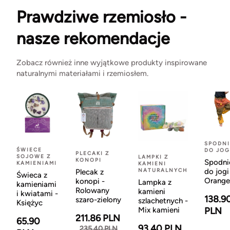
Prawdziwe rzemiosło -
nasze rekomendacje
Zobacz również inne wyjątkowe produkty inspirowane
naturalnymi materiałami i rzemiosłem.
SPODNI
ŚWIECE
DO JOG
PLECAKI Z
SOJOWE Z
LAMPKI Z
KONOPI
Spodni
KAMIENIAMI
KAMIENI
NATURALNYCH
do jogi
Plecak z
Świeca z
Orange
konopi -
Lampka z
kamieniami
Rolowany
kamieni
i kwiatami -
138.9
szaro-zielony
szlachetnych -
Księżyc
Mix kamieni
PLN
211.86 PLN
65.90
93.40 PLN
235.40 PLN