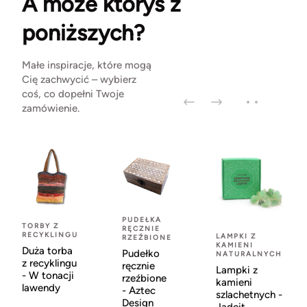
A może któryś z
poniższych?
Małe inspiracje, które mogą
Cię zachwycić – wybierz
coś, co dopełni Twoje
zamówienie.
PUDEŁKA
TORBY Z
RĘCZNIE
RECYKLINGU
LAMPKI Z
RZEŹBIONE
KAMIENI
Duża torba
Pudełko
NATURALNYCH
z recyklingu
ręcznie
Lampki z
- W tonacji
rzeźbione
kamieni
lawendy
- Aztec
szlachetnych -
Design