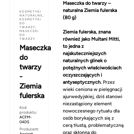
Maseczka do twarzy –
naturalna Ziemia fulerska
KOSMETYKI
NATURALNE
,
(80 g)
KOSMETYKI
DO
TWARZY
,
MASECZKI
Ziemia fulerska, znana
DO
również jako Multani Mitti,
TWARZY
Maseczka
to jedna z
najskuteczniejszych
do
naturalnych glinek o
twarzy
potężnych właściwościach
-
oczyszczających i
antyseptycznych.
Przez
Ziemia
wieki ceniona w pielęgnacji
fulerska
ajurwedyjskiej, dziś stanowi
niezastąpiony element
Kod
nowoczesnego rytuału dla
produktu:
ACFM-
osób borykających się z
04DS
cerą tłustą, problematyczną
Producent:
oraz skłonną do
Ancient