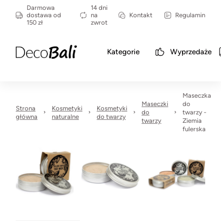
Darmowa
14 dni
dostawa od
na
Kontakt
Regulamin
150 zł
zwrot
Kategorie
Wyprzedaże
Maseczka
Maseczki
do
Strona
Kosmetyki
Kosmetyki
do
twarzy -
główna
naturalne
do twarzy
twarzy
Ziemia
fulerska