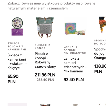
Zobacz również inne wyjątkowe produkty inspirowane
naturalnymi materiałami i rzemiosłem.
SPODNI
ŚWIECE
DO JOG
PLECAKI Z
SOJOWE Z
LAMPKI Z
KONOPI
Spodni
KAMIENIAMI
KAMIENI
NATURALNYCH
do jogi
Plecak z
Świeca z
Orange
konopi -
Lampka z
kamieniami
Rolowany
kamieni
i kwiatami -
138.9
szaro-zielony
szlachetnych -
Księżyc
Mix kamieni
PLN
211.86 PLN
65.90
93.40 PLN
235.40 PLN
PLN