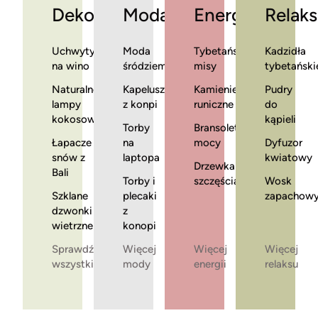
Dekoracje
Moda
Energia
Relaks
Uchwyty
Moda
Tybetańskie
Kadzidła
na wino
śródziemnomorska
misy
tybetański
Naturalne
Kapelusze
Kamienie
Pudry
lampy
z konpi
runiczne
do
kokosowe
kąpieli
Torby
Bransoletki
Łapacze
na
mocy
Dyfuzor
snów z
laptopa
kwiatowy
Drzewka
Bali
Torby i
szczęścia
Wosk
Szklane
plecaki
zapachow
dzwonki
z
wietrzne
konopi
Sprawdź
Więcej
Więcej
Więcej
wszystkie
mody
energii
relaksu