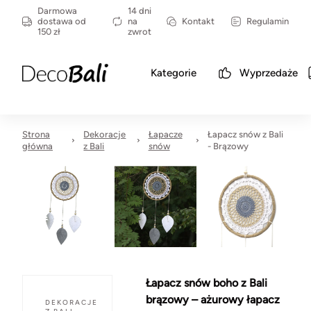
Darmowa
14 dni
dostawa od
na
Kontakt
Regulamin
150 zł
zwrot
Kategorie
Wyprzedaże
Strona
Dekoracje
Łapacze
Łapacz snów z Bali
główna
z Bali
snów
- Brązowy
Łapacz snów boho z Bali
brązowy – ażurowy łapacz
DEKORACJE