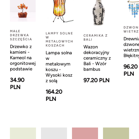
DZWON
MAŁE
WIETR
LAMPY SOLNE
DRZEWKA
CERAMIKA Z
W
Drewni
SZCZĘŚCIA
BALI
METALOWYCH
dzwon
KOSZACH
Drzewko z
Wazon
wietrzn
kamieni -
dekoracyjny
Lampa solna
Błękitn
Karneol na
ceramiczny z
w
orgonitowej
Bali - Wzór
metalowym
96.20
podstawie
bambus
koszu -
PLN
Wysoki kosz
34.90
97.20 PLN
z solą
PLN
164.20
PLN