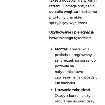
także z dodatkami z wikliny i
rattanu. Pomaga optycznie
ocieplić wnętrze
i nadać mu
przytulny charakter
sprzyjający wyciszeniu.
Użytkowanie i pielęgnacja
bawełnianego rękodzieła
Montaż.
Konstrukcja
posiada zintegrowany
sznureczek na górze, co
pozwala na
natychmiastowe
zawieszenie na gwoździu
lub haczyku.
Usuwanie zabrudzeń.
Osady z kurzu należy
regularnie usuwać przy