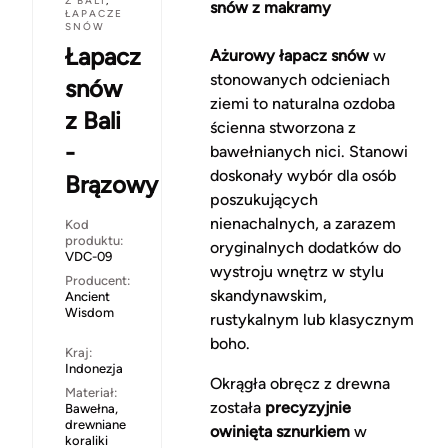
Z BALI
,
snów z makramy
ŁAPACZE
SNÓW
Łapacz
Ażurowy łapacz snów
w
stonowanych odcieniach
snów
ziemi to naturalna ozdoba
z Bali
ścienna stworzona z
-
bawełnianych nici. Stanowi
doskonały wybór dla osób
Brązowy
poszukujących
nienachalnych, a zarazem
Kod
produktu:
oryginalnych dodatków do
VDC-09
wystroju wnętrz w stylu
Producent:
skandynawskim,
Ancient
Wisdom
rustykalnym lub klasycznym
boho.
Kraj:
Indonezja
Okrągła obręcz z drewna
Materiał:
została
precyzyjnie
Bawełna,
drewniane
owinięta sznurkiem
w
koraliki