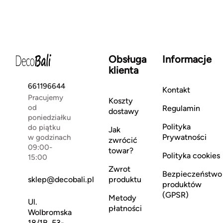
Obsługa
Informacje
klienta
661196644
Kontakt
Pracujemy
Koszty
od
Regulamin
dostawy
poniedziałku
Polityka
do piątku
Jak
Prywatności
w godzinach
zwrócić
09:00-
towar?
Polityka cookies
15:00
Zwrot
Bezpieczeństwo
sklep@decobali.pl
produktu
produktów
(GPSR)
Metody
Ul.
płatności
Wolbromska
18/1B, 53-