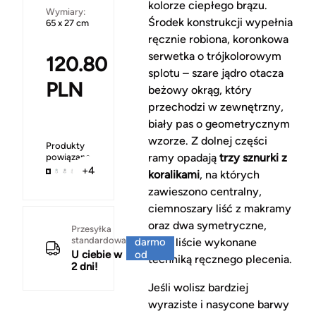
kolorze ciepłego brązu.
Wymiary:
Środek konstrukcji wypełnia
65 x 27 cm
ręcznie robiona, koronkowa
serwetka o trójkolorowym
120.80
splotu – szare jądro otacza
PLN
beżowy okrąg, który
przechodzi w zewnętrzny,
biały pas o geometrycznym
wzorze. Z dolnej części
Produkty
ramy opadają
trzy sznurki z
powiązane
+4
koralikami
, na których
zawieszono centralny,
ciemnoszary liść z makramy
oraz dwa symetryczne,
Za
Przesyłka
standardowa
darmo
białe liście wykonane
U ciebie w
od
techniką ręcznego plecenia.
2 dni!
150 zł
Jeśli wolisz bardziej
wyraziste i nasycone barwy