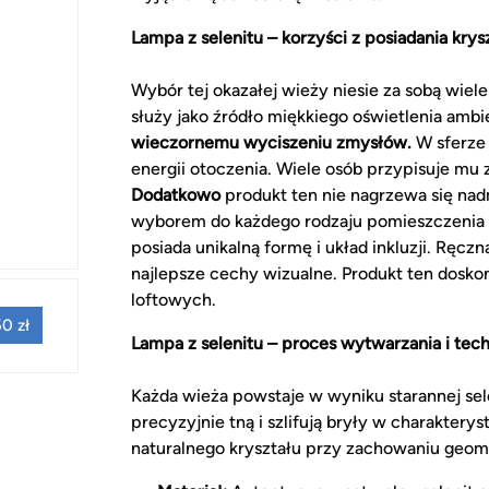
Lampa z selenitu – korzyści z posiadania kry
Wybór tej okazałej wieży niesie za sobą wiel
służy jako źródło miękkiego oświetlenia ambi
wieczornemu wyciszeniu zmysłów.
W sferze 
energii otoczenia. Wiele osób przypisuje mu 
Dodatkowo
produkt ten nie nagrzewa się na
wyborem do każdego rodzaju pomieszczenia
posiada unikalną formę i układ inkluzji. Ręc
najlepsze cechy wizualne. Produkt ten dosko
loftowych.
0 zł
Lampa z selenitu – proces wytwarzania i te
Każda wieża powstaje w wyniku starannej sel
precyzyjnie tną i szlifują bryły w charakter
naturalnego kryształu przy zachowaniu geom