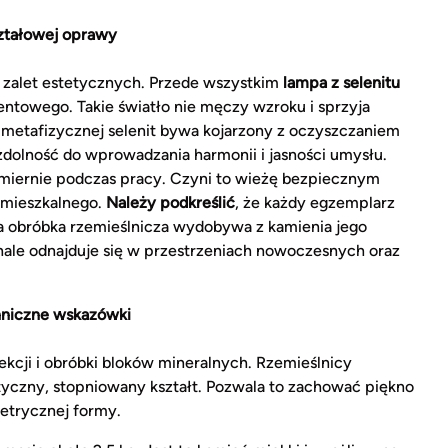
ształowej oprawy
e zalet estetycznych. Przede wszystkim
lampa z selenitu
entowego. Takie światło nie męczy wzroku i sprzyja
metafizycznej selenit bywa kojarzony z oczyszczaniem
zdolność do wprowadzania harmonii i jasności umysłu.
dmiernie podczas pracy. Czyni to wieżę bezpiecznym
 mieszkalnego.
Należy podkreślić
, że każdy egzemplarz
zna obróbka rzemieślnicza wydobywa z kamienia jego
nale odnajduje się w przestrzeniach nowoczesnych oraz
chniczne wskazówki
ekcji i obróbki bloków mineralnych. Rzemieślnicy
ystyczny, stopniowany kształt. Pozwala to zachować piękno
etrycznej formy.