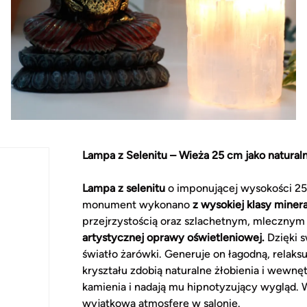
Lampa z Selenitu – Wieża 25 cm jako naturaln
Lampa z selenitu
o imponującej wysokości 25 
monument wykonano
z wysokiej klasy miner
przejrzystością oraz szlachetnym, mlecznym 
artystycznej oprawy oświetleniowej.
Dzięki s
światło żarówki. Generuje on łagodną, relaks
kryształu zdobią naturalne żłobienia i wewn
kamienia i nadają mu hipnotyzujący wygląd.
wyjątkową atmosferę w salonie.