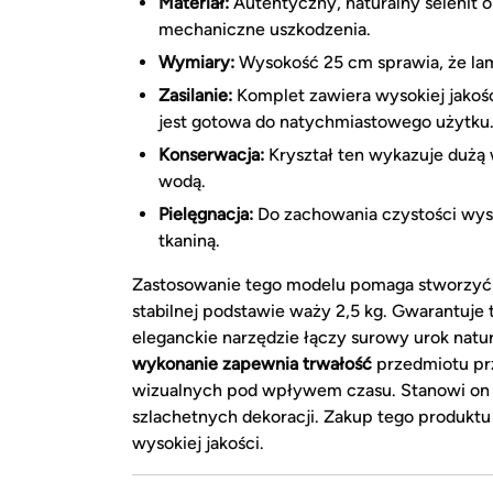
Materiał:
Autentyczny, naturalny selenit o 
mechaniczne uszkodzenia.
Wymiary:
Wysokość 25 cm sprawia, że la
Zasilanie:
Komplet zawiera wysokiej jakośc
jest gotowa do natychmiastowego użytku
Konserwacja:
Kryształ ten wykazuje dużą 
wodą.
Pielęgnacja:
Do zachowania czystości wys
tkaniną.
Zastosowanie tego modelu pomaga stworzyć 
stabilnej podstawie waży 2,5 kg. Gwarantuje 
eleganckie narzędzie łączy surowy urok nat
wykonanie zapewnia trwałość
przedmiotu prz
wizualnych pod wpływem czasu. Stanowi on w
szlachetnych dekoracji. Zakup tego produktu 
wysokiej jakości.