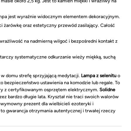
masie około 2,5 kg. Jest to kamień miękki i wrażliwy na
mpa jest wyraźnie widocznym elementem dekoracyjnym.
i żarówkę oraz estetyczny przewód zasilający. Całość
.
wrażliwość na nadmierną wilgoć i bezpośredni kontakt z
tarczy systematyczne odkurzanie wieży miękką, suchą
w domu strefę sprzyjającą medytacji.
Lampa z selenitu
o
to bezpieczeństwo ustawienia na komodzie lub regale. To
ury z certyfikowanym osprzętem elektrycznym.
Solidne
ez bardzo długie lata. Kryształ nie traci swoich walorów
ymowny prezent dla wielbicieli ezoteryki i
to gwarancja otrzymania autentycznej i trwałej rzeczy