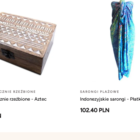
CZNIE RZEŹBIONE
SARONGI PLAŻOWE
znie rzeźbione - Aztec
Indonezyjskie sarongi - Pła
102.40 PLN
N