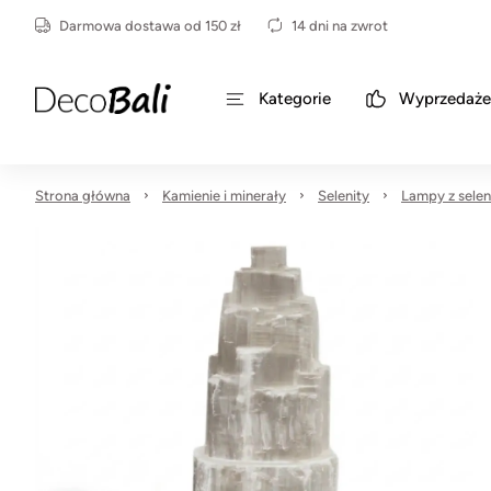
Darmowa dostawa od 150 zł
14 dni na zwrot
Kategorie
Wyprzedaże
Strona główna
Kamienie i minerały
Selenity
Lampy z selen